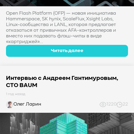
#Western Digital OptiNAND
##checkpoint
#Безопасность
#SMR
#Shingled Magnetic Recording
Open Flash Platform (OFP) — новая инициатива
#NAS
#DM-SMR
#HM-SMR
#FDP
#RAID Offload
Hammerspace, SK hynix, ScaleFlux, Xsight Labs,
Linux-сообщества и LANL, которая предлагает
#Kioxia
отказаться от привычных AFA-контроллеров и
вместо них подавать флэш-чипы в виде
«картриджей»...
Читать далее
Интервью с Андреем Гантимуровым,
CTO BAUM
1 год назад
Олег Ларин
1220
22