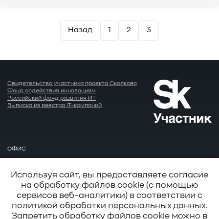
Пагинация
Назад
1
2
3
записей
Свидетельство участника проекта Сколково
Фонд содействия инновациям
Российский фонд развития ИТ
Выписка из реестра IT-компаний
ОФИС
Москва
EMAIL
Используя сайт, вы предоставляете согласие
info@baum.ru
на обработку файлов cookie (с помощью
АДРЕС
сервисов веб-аналитики) в соответствии с
Москва, ул. Нобеля д. 7
политикой обработки персональных данных
.
Запретить обработку файлов cookie можно в