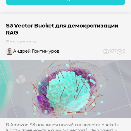
#TCP
#GDS
#DIF/DIX
#ZeroTrust
#AmongUs
#SensorLM
#ЗащитаДанных
#Product
#it-инфраструктура
#коммутаторы
#Codium
S3 Vector Bucket для демократизации
#ComputationalStorage
#StorageArchitecture
RAG
#DataProcessing
#StorageOffload
#серверы
12 месяцев назад
#DRAM
#HBM
#рынок
#NVIDIA
#Inference
Андрей Гантимуров
977
3
#KV_cache
#Long-context_LLM
#AI_datacenter
#Кибератака
#Риски
#Продукт
#система_мониторинга
#ПО
#data fabric
#architecture
#Tech Pulse
#Векторные базы данных
#AI-инфраструктура
#Enterprise AI
#VAST Data
#WEKA
#Hitachi Vantara
#SES
#индустрия
#Вычислительные накопители
#Computational Storage
#ML
#VDURA
#all-flash
#распределенные файловые системы
#NetApp
#DASE архитектура
#HPC
В Amazon S3 появился новый тип «vector bucket»
#система_виртуализации
#Qdrant
#Hammerspace
(часть превью-функции S3 Vectors). Он хранит и