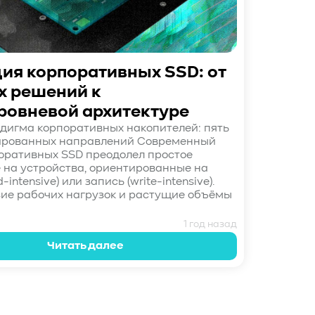
ия корпоративных SSD: от
х решений к
ровневой архитектуре
дигма корпоративных накопителей: пять
ированных направлений Современный
оративных SSD преодолел простое
 на устройства, ориентированные на
-intensive) или запись (write-intensive).
ие рабочих нагрузок и растущие объёмы
1 год назад
Читать далее