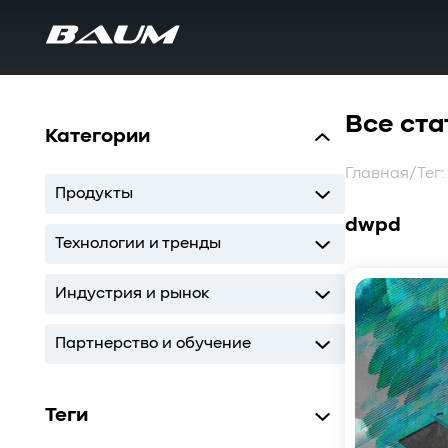
Все ста
Категории
Главная
/
Тег
Продукты
dwpd
UDS
MDS
SWARM
BaS
Технологии и тренды
Storage
AI
ИТ-инфраструктура
Индустрия и рынок
Storage
AI
ИТ-инфраструктура
Партнерство и обучение
Кодиум
Глоссарий
Теги