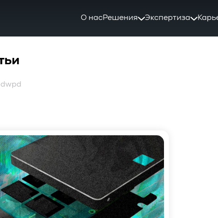
О нас
Решения
Экспертиза
Карь
тьи
: dwpd