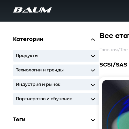
Все ста
Категории
Главная
/
Тег
Продукты
SCSI/SAS
UDS
MDS
SWARM
BaS
Технологии и тренды
Storage
AI
ИТ-инфраструктура
Индустрия и рынок
Storage
AI
ИТ-инфраструктура
Партнерство и обучение
Кодиум
Глоссарий
Теги