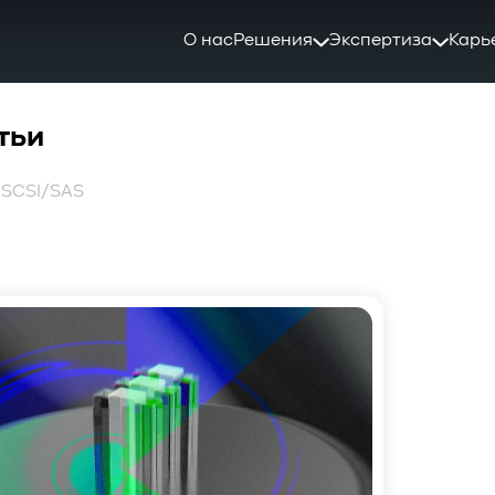
О нас
Решения
Экспертиза
Карь
тьи
: SCSI/SAS