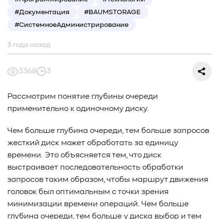
#СредниеДанные
#ШколаСХД
#БольшиеДанные
#Документация
#BAUMSTORAGE
#Виртуализация
#МашинноеОбучение
#СистемноеАдминистрирование
#Автоматизация
#СистемноеАдминистрирование
#ЛокальноеХранилище
#Наука
#AgenticAI
3 года назад
#ИскусственныйИнтеллект
#AI
#LLM
#Инновации
#Будущее
#СХД
#AllFlash
#BAUM
3368
3
#MDS
#Data
#SSD
#nvme
#enterprise
#tlc
#qlc
#plc
#zns
#dwpd
#3dxpoint
#optane
Рассмотрим понятие глубины очереди
#cxl
#3d-nand
#BaumTechPulse
#Baum MDS
применительно к одиночному диску.
#Baum MDS Security
#BaumMDS
#BaumUDS
#BaumSWARM
#OFP
#pNFS
#S3
#RAG
Чем больше глубина очереди, тем больше запросов
#VectorBucket
#АгентныйИИ
#ЭкосистемаBaum
жесткий диск может обработать за единицу
#ПирамидаBaum
#WALSH
#GPU
#Medical
времени. Это объясняется тем, что диск
#Здравоохранение
#SWARM
#RDMA
#Gartner
выстраивает последовательность обработки
#Storage
#NAND
#SCM
#HDD
#SATA
#SAS
запросов таким образом, чтобы маршрут движения
#NFS
#SNIA
#scsi
#protocols
#t10
головок был оптимальным с точки зрения
минимизации времени операций. Чем больше
#reservations
#СРК
#BaS
глубина очереди, тем больше у диска выбор и тем
#РезервноеКопирование
#HAMR
#PMR
#MAMR