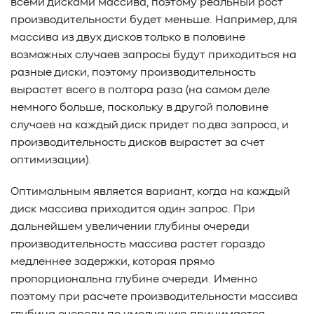
всеми дисками массива, поэтому реальный рост
#Western Digital OptiNAND
##checkpoint
производительности будет меньше. Например, для
#Безопасность
#SMR
#Shingled Magnetic Recording
массива из двух дисков только в половине
#NAS
#DM-SMR
#HM-SMR
#FDP
#RAID Offload
возможных случаев запросы будут приходиться на
#Kioxia
разные диски, поэтому производительность
вырастет всего в полтора раза (на самом деле
немного больше, поскольку в другой половине
случаев на каждый диск придет по два запроса, и
производительность дисков вырастет за счет
оптимизации).
Оптимальным является вариант, когда на каждый
диск массива приходится один запрос. При
дальнейшем увеличении глубины очереди
производительность массива растет гораздо
медленнее задержки, которая прямо
пропорциональна глубине очереди. Именно
поэтому при расчете производительности массива