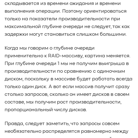
складывается из времени ожидания и времени
#Pure Storage
#кэширование
#SRAM
выполнения операции. Поэтому ориентироваться
#DRAM Cache
#SLC Cache
#PLP
только на показатели производительности при
#Объектное хранилище
#HTTP/TCP
#CPU
#Flash
максимальной глубине очереди не следует, так как
#Baum UDS
#оверпровижининг
#SCSI/SAS
задержки могут становиться слишком большими.
#enterprise SSD
#сonsumer SSD
#подбор СХД
#storage management
#Redfish
#Swordfish
Когда мы говорим о глубине очереди
#Sunfish
#SODA Foundation
#disaggregated storage
применительно к RAID-массиву, картина меняется.
#NVMe-oF
#производительность
#I/O
При глубине очереди 1 мы не получим выигрыша в
#bandwidth
#throughput
#block size
#I/O size
производительности по сравнению с одиночным
#IOPs
#latency
#queue depth
#percentile
диском, поскольку в массиве будет работать всегда
#workload
#Sprandom
#preconditioning
только один диск. А вот если массив получит сразу
#Scality ADI
#S3 over RDMA
#GPU-Direct
столько запросов, сколько он имеет дисков в своем
#Guardian
#MCP-интеграция
#Киберустойчивость
составе, мы получим рост производительности,
#Резервное копирование
#управление СХД
пропорциональный числу дисков.
#стандарт
#DRAM-кэш
#EPO-safe cache
Правда, следует заметить, что запросы совсем
#ArmorCache
#Mode Page 08h
#биты WCE
#RCD
необязательно распределятся равномерно между
#FUA
#Linux
#ZFS
#Windows