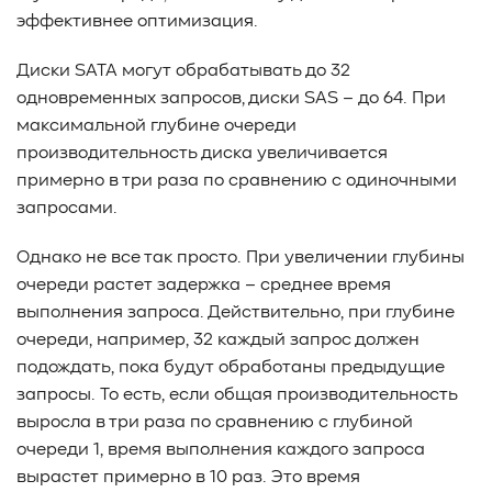
эффективнее оптимизация.
#TCP
#GDS
#DIF/DIX
#ZeroTrust
#AmongUs
#SensorLM
#ЗащитаДанных
#Product
Диски SATA могут обрабатывать до 32
#it-инфраструктура
#коммутаторы
#Codium
одновременных запросов, диски SAS – до 64. При
#ComputationalStorage
#StorageArchitecture
максимальной глубине очереди
#DataProcessing
#StorageOffload
#серверы
производительность диска увеличивается
#DRAM
#HBM
#рынок
#NVIDIA
#Inference
примерно в три раза по сравнению с одиночными
#KV_cache
#Long-context_LLM
#AI_datacenter
запросами.
#Кибератака
#Риски
#Продукт
#система_мониторинга
#ПО
#data fabric
Однако не все так просто. При увеличении глубины
#architecture
#Tech Pulse
#Векторные базы данных
очереди растет задержка – среднее время
#AI-инфраструктура
#Enterprise AI
#VAST Data
выполнения запроса. Действительно, при глубине
#WEKA
#Hitachi Vantara
#SES
#индустрия
очереди, например, 32 каждый запрос должен
#Вычислительные накопители
подождать, пока будут обработаны предыдущие
запросы. То есть, если общая производительность
#Computational Storage
#ML
#VDURA
#all-flash
выросла в три раза по сравнению с глубиной
#распределенные файловые системы
#NetApp
очереди 1, время выполнения каждого запроса
#DASE архитектура
#HPC
вырастет примерно в 10 раз. Это время
#система_виртуализации
#Qdrant
#Hammerspace