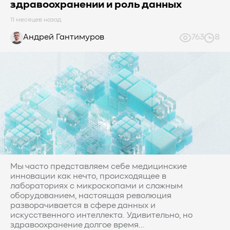
#СредниеДанные
#ШколаСХД
#БольшиеДанные
здравоохранении и роль данных
#Виртуализация
#МашинноеОбучение
11 месяцев назад
#Автоматизация
#СистемноеАдминистрирование
Андрей Гантимуров
763
8
#ЛокальноеХранилище
#Наука
#AgenticAI
#ИскусственныйИнтеллект
#AI
#LLM
#Инновации
#Будущее
#СХД
#AllFlash
#BAUM
#MDS
#Data
#SSD
#nvme
#enterprise
#tlc
#qlc
#plc
#zns
#dwpd
#3dxpoint
#optane
#cxl
#3d-nand
#BaumTechPulse
#Baum MDS
#Baum MDS Security
#BaumMDS
#BaumUDS
#BaumSWARM
#OFP
#pNFS
#S3
#RAG
#VectorBucket
#АгентныйИИ
#ЭкосистемаBaum
#ПирамидаBaum
#WALSH
#GPU
#Medical
Мы часто представляем себе медицинские
#Здравоохранение
#SWARM
#RDMA
#Gartner
инновации как нечто, происходящее в
лабораториях с микроскопами и сложным
#Storage
#NAND
#SCM
#HDD
#SATA
#SAS
оборудованием, настоящая революция
#NFS
#SNIA
#scsi
#protocols
#t10
разворачивается в сфере данных и
#reservations
#СРК
#BaS
искусственного интеллекта. Удивительно, но
здравоохранение долгое время...
#РезервноеКопирование
#HAMR
#PMR
#MAMR