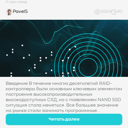
3 года назад
PavelS
4269
40
Введение В течение многих десятилетий RAID-
контроллеры были основным ключевым элементом
построения высокопроизводительных
высокодоступных СХД, но с появлением NAND SSD
ситуация стала меняться. Все большее значение
на рынке стали занимать программные...
Читать далее