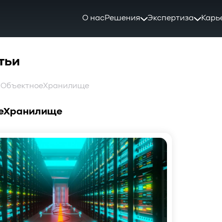
О нас
Решения
Экспертиза
Карь
тьи
: ОбъектноеХранилище
еХранилище