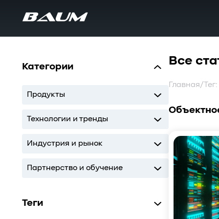
Все ста
Категории
Главная
/
Тег
Продукты
Объектно
UDS
MDS
SWARM
BaS
Технологии и тренды
Storage
AI
ИТ-инфраструктура
Индустрия и рынок
Storage
AI
ИТ-инфраструктура
Партнерство и обучение
Кодиум
Глоссарий
Теги