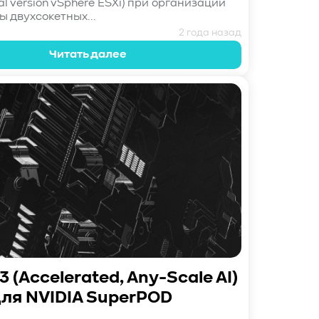
al version vSphere ESXi) при организации
ы двухсокетных...
2 года назад
Читать далее
3 (Accelerated, Any-Scale AI)
для NVIDIA SuperPOD