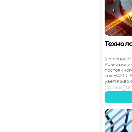
#СистемноеАдминистрирование
#ЛокальноеХранилище
#Наука
#AgenticAI
#ИскусственныйИнтеллект
#AI
#LLM
#Инновации
#Будущее
#СХД
#AllFlash
#BAUM
#MDS
Технол
#Data
#SSD
#nvme
#enterprise
#tlc
#qlc
#plc
#zns
#dwpd
(на основе 
Развитие и
#3dxpoint
#optane
#cxl
постоянног
#3d-nand
#BaumTechPulse
как HAMR, 
#Baum MDS
#Baum MDS Security
увеличивают
2185
14
#BaumMDS
#BaumUDS
#BaumSWARM
#OFP
#pNFS
#S3
#RAG
#VectorBucket
#АгентныйИИ
#ЭкосистемаBaum
#ПирамидаBaum
#WALSH
#GPU
#Medical
#Здравоохранение