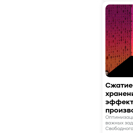
#Кибератака
#Риски
#Продукт
#система_мониторинга
#ПО
#data fabric
#architecture
#Tech Pulse
#Векторные базы данных
#AI-инфраструктура
#Enterprise AI
#VAST Data
#WEKA
#Hitachi Vantara
#SES
#индустрия
#Вычислительные накопители
#Computational Storage
#ML
#VDURA
#all-flash
Сжатие
#распределенные файловые системы
#NetApp
#DASE архитектура
#HPC
хранен
#система_виртуализации
#Qdrant
эффект
#Hammerspace
#Pure Storage
произв
#кэширование
#SRAM
Оптимизаци
важных зад
#DRAM Cache
#SLC Cache
#PLP
Свободного
#Объектное хранилище
#HTTP/TCP