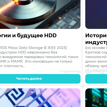
огии и будущее HDD
Истори
индуст
IRDS Mass Data Storage © IEEE 2023)
(на основе 
ндустрии HDD невозможно без
Краткое со
о внедрения передовых технологий, таких
технологий
SMR и MAMR. Эти инновации не только
диски зани
 плотность...
объему хра
2085
1
2 года назад
Читать далее