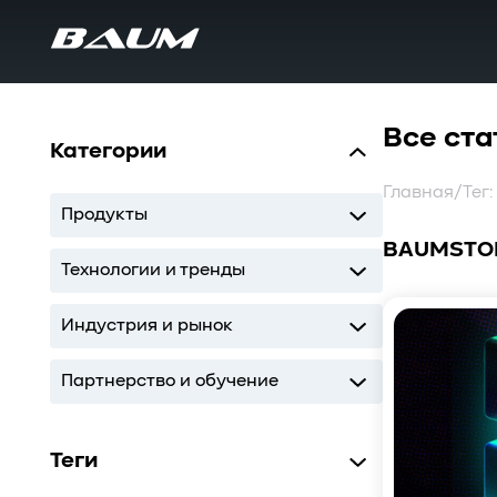
Все ста
Категории
Главная
/
Тег
Продукты
BAUMSTO
UDS
MDS
SWARM
BaS
Технологии и тренды
Storage
AI
ИТ-инфраструктура
Индустрия и рынок
Storage
AI
ИТ-инфраструктура
Партнерство и обучение
Кодиум
Глоссарий
Теги