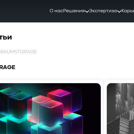
О нас
Решения
Экспертиза
Карь
тьи
: BAUMSTORAGE
RAGE