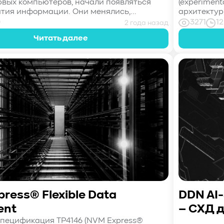
рвых компьютеров, начали появляться
(experiment
тия информации. Они менялись,...
архитектур
0
3271
12
2 года назад
Читать далее
ress® Flexible Data
DDN AI-
ent
– СХД 
пецификация TP4146 (NVM Express®