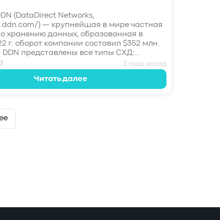
DN (DataDirect Networks,
w.ddn.com/) — крупнейшая в мире частная
о хранению данных, образованная в
022 г. оборот компании составил $352 млн.
 DDN представлены все типы СХД:...
8
2 года назад
Читать далее
ее