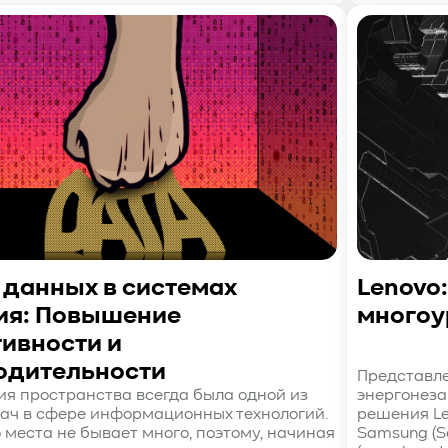
 данных в системах
Lenovo:
ия: Повышение
многоу
ивности и
одительности
Представле
я пространства всегда была одной из
энергонеза
ач в сфере информационных технологий.
решения Len
 места не бывает много, поэтому, начиная
Samsung (S