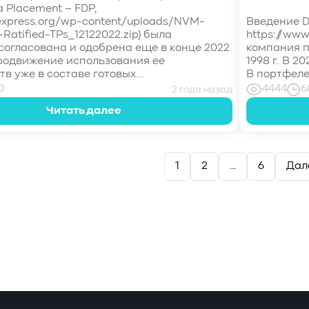
a Placement – FDP,
express.org/wp-content/uploads/NVM-
Введение D
-Ratified-TPs_12122022.zip) была
https://ww
согласована и одобрена еще в конце 2022
компания п
 продвижение использования ее
1998 г. В 2
 уже в составе готовых...
В портфеле
0
4444
6
2 года назад
Читать далее
1
2
…
6
Дал