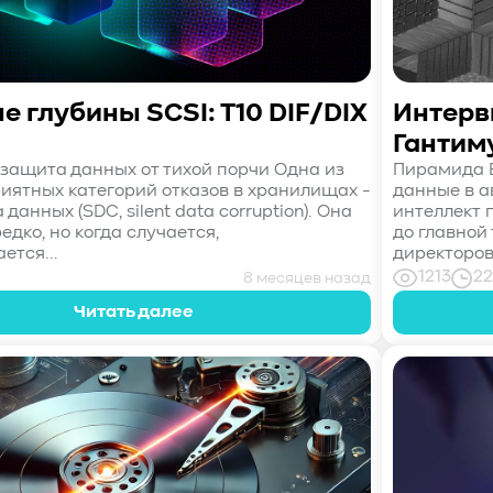
 глубины SCSI: T10 DIF/DIX
Интерв
Гантим
: защита данных от тихой порчи Одна из
Пирамида B
иятных категорий отказов в хранилищах -
данные в а
 данных (SDC, silent data corruption). Она
интеллект 
едко, но когда случается,
до главной
ется...
директоров 
1213
22
8 месяцев назад
Читать далее