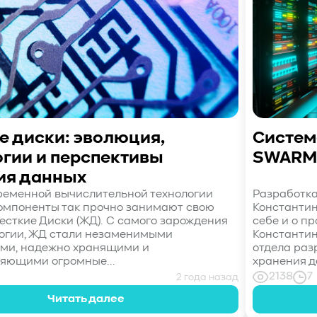
е диски: эволюция,
Систем
огии и перспективы
SWARM
ия данных
ременной вычислительной технологии
Разработк
омпоненты так прочно занимают свою
Константин
есткие Диски (ЖД). С самого зарождения
себе и о п
логии, ЖД стали незаменимыми
Константин
ми, надежно хранящими и
отдела раз
яющими огромные...
хранения д
2138
7
2 года назад
Читать далее