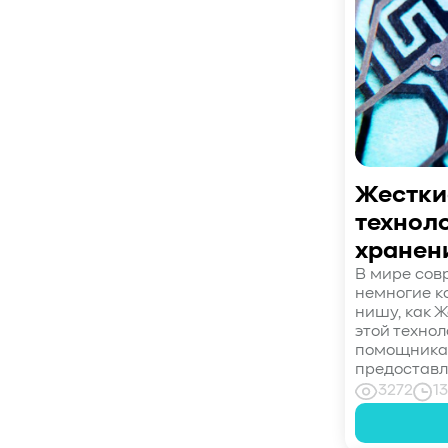
#SWARM
#RDMA
#Gartner
#Storage
#NAND
#SCM
#HDD
#SATA
#SAS
#NFS
#SNIA
#scsi
#protocols
#t10
#reservations
#СРК
#BaS
#РезервноеКопирование
#HAMR
#PMR
#MAMR
#TCP
#GDS
#DIF/DIX
#ZeroTrust
#AmongUs
Жестки
#SensorLM
#ЗащитаДанных
технол
#Product
#it-инфраструктура
хранен
#коммутаторы
#Codium
В мире сов
#ComputationalStorage
немногие к
нишу, как Ж
#StorageArchitecture
этой техно
#DataProcessing
#StorageOffload
помощника
предоставл
#серверы
#DRAM
#HBM
#рынок
3272
13
#NVIDIA
#Inference
#KV_cache
#Long-context_LLM
#AI_datacenter