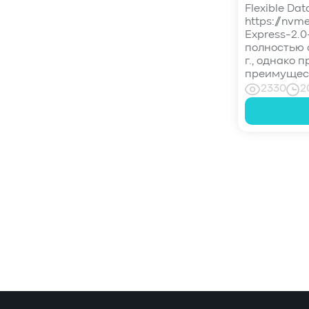
Flexible Dat
#управление СХД
#стандарт
https://nvm
#DRAM-кэш
#EPO-safe cache
Express-2.0
#ArmorCache
#Mode Page 08h
полностью 
г., однако
#биты WCE
#RCD
#FUA
#Linux
преимуществ
#ZFS
#Windows
2330
2
#Western Digital OptiNAND
##checkpoint
#Безопасность
#SMR
#Shingled Magnetic Recording
#NAS
#DM-SMR
#HM-SMR
#FDP
Пагинация
записей