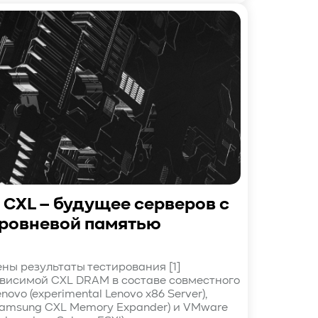
 CXL – будущее серверов с
ровневой памятью
ны результаты тестирования [1]
висимой CXL DRAM в составе совместного
ovo (experimental Lenovo x86 Server),
amsung CXL Memory Expander) и VMware