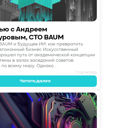
ью с Андреем
уровым, CTO BAUM
AUM и будущее ИИ: как превратить
втономный бизнес Искусственный
прошел путь от академической концепции
 темы в залах заседаний советов
по всему миру. Однако...
1 год назад
Читать далее