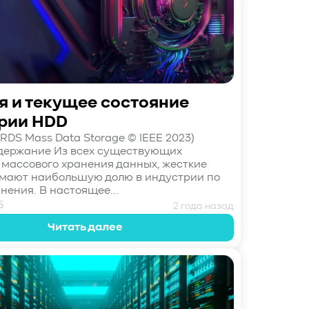
я и текущее состояние
рии HDD
IRDS Mass Data Storage © IEEE 2023)
держание Из всех существующих
 массового хранения данных, жесткие
мают наибольшую долю в индустрии по
нения. В настоящее...
5
2 года назад
Читать далее