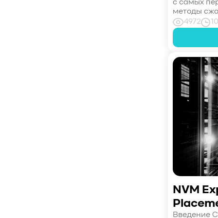
с самых пе
#CPU
#Flash
#Baum UDS
методы сжа
4972
1
#оверпровижининг
#SCSI/SAS
#enterprise SSD
#сonsumer SSD
#подбор СХД
#storage management
#Redfish
#Swordfish
#Sunfish
#SODA Foundation
#disaggregated storage
#NVMe-oF
#производительность
#I/O
#bandwidth
#throughput
#block size
#I/O size
#IOPs
#latency
#queue depth
#percentile
#workload
#Sprandom
#preconditioning
#Scality ADI
#S3 over RDMA
#GPU-Direct
#Guardian
#MCP-интеграция
NVM Exp
#Киберустойчивость
Placem
#Резервное копирование
Введение С