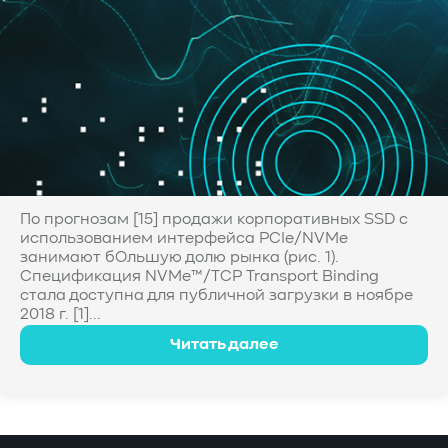
По прогнозам [15] продажи корпоративных SSD с
использованием интерфейса PCIe/NVMe
занимают бОльшую долю рынка (рис. 1).
Спецификация NVMe™/TCP Transport Binding
стала доступна для публичной загрузки в ноябре
2018 г. [1]...
Читать далее