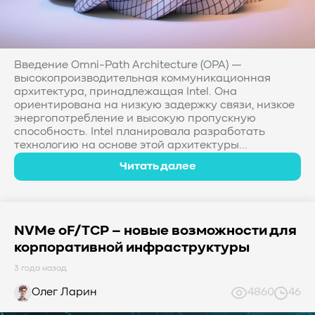
#Western Digital OptiNAND
##checkpoint
#Безопасность
#SMR
#Shingled Magnetic Recording
#NAS
#DM-SMR
#HM-SMR
#FDP
#RAID Offload
#Kioxia
Введение Omni-Path Architecture (OPA) —
высокопроизводительная коммуникационная
архитектура, принадлежащая Intel. Она
ориентирована на низкую задержку связи, низкое
энергопотребление и высокую пропускную
способность. Intel планировала разработать
технологию на основе этой архитектуры...
Читать далее
NVMe oF/TCP – новые возможности для
корпоративной инфраструктуры
3 года назад
Олег Ларин
4860
46