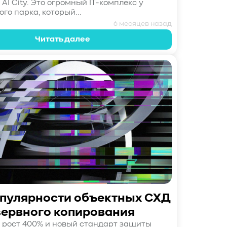
 AI City. Это огромный IT-комплекс у
го парка, который...
6 месяцев назад
Читать далее
опулярности объектных СХД
зервного копирования
t: рост 400% и новый стандарт защиты