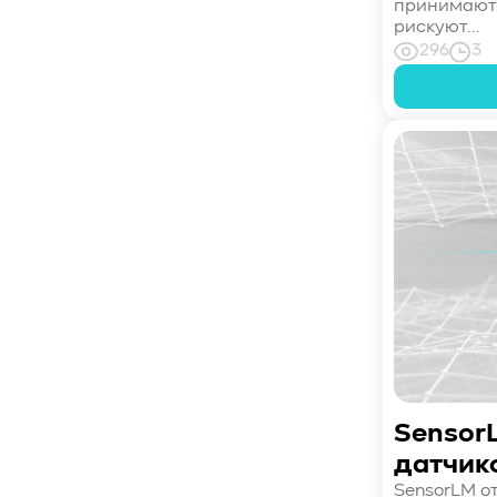
#Кибератака
#Риски
#Продукт
принимают 
рискуют...
#система_мониторинга
#ПО
296
3
#data fabric
#architecture
#Tech Pulse
#Векторные базы данных
#AI-инфраструктура
#Enterprise AI
#VAST Data
#WEKA
#Hitachi Vantara
#SES
#индустрия
#Вычислительные накопители
#Computational Storage
#ML
#VDURA
#all-flash
#распределенные файловые системы
#NetApp
#DASE архитектура
#HPC
#система_виртуализации
#Qdrant
#Hammerspace
#Pure Storage
Sensor
#кэширование
#SRAM
датчик
#DRAM Cache
#SLC Cache
#PLP
#Объектное хранилище
#HTTP/TCP
SensorLM о