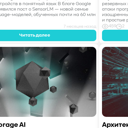
тройств в понятный язык В блоге Google
резервных 
оявился пост о SensorLM — новой семье
атаки прог
guage-моделей, обученных почти на 60 млн
изощренны
и простые 
459
2
7 месяцев назад
Читать далее
orage AI
Архите