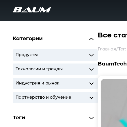
Все ста
Категории
Главная
/
Тег
Продукты
BaumTech
UDS
MDS
SWARM
BaS
Технологии и тренды
Storage
AI
ИТ-инфраструктура
Индустрия и рынок
Storage
AI
ИТ-инфраструктура
Партнерство и обучение
Кодиум
Глоссарий
Теги