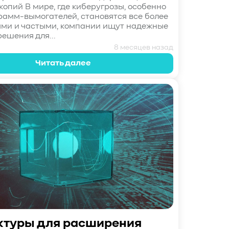
копий В мире, где киберугрозы, особенно
рамм-вымогателей, становятся все более
ми и частыми, компании ищут надежные
решения для...
8 месяцев назад
Читать далее
ктуры для расширения