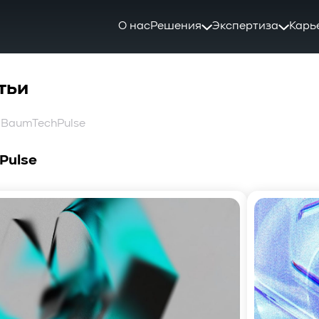
О нас
Решения
Экспертиза
Карь
тьи
: BaumTechPulse
Pulse