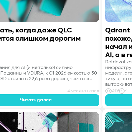
ать, когда даже QLC
Qdrant
ится слишком дорогим
похоже
начал 
AI, а в r
Retrieval к
ния для AI (и не только) сильно
инфраструк
 По данным VDURA, к Q1 2026 емкостью 30
модели, аг
SD стоила в 22,6 раза дороже, чем та же
тихую, но 
вытаскиват
319
4
4 месяца назад
Читать далее