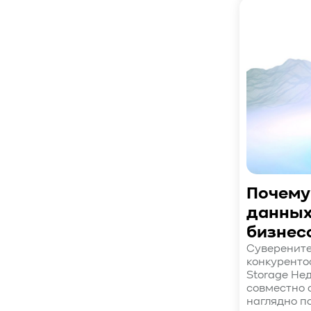
#SWARM
#RDMA
#Gartner
#Storage
#NAND
#SCM
#HDD
#SATA
#SAS
#NFS
#SNIA
#scsi
#protocols
#t10
#reservations
#СРК
#BaS
#РезервноеКопирование
#HAMR
#PMR
#MAMR
#TCP
#GDS
#DIF/DIX
#ZeroTrust
#AmongUs
#SensorLM
#ЗащитаДанных
#Product
#it-инфраструктура
#коммутаторы
#Codium
Почему
#ComputationalStorage
данных
#StorageArchitecture
бизнес
#DataProcessing
#StorageOffload
Суверените
#серверы
#DRAM
#HBM
#рынок
конкуренто
#NVIDIA
#Inference
#KV_cache
Storage Не
совместно 
#Long-context_LLM
#AI_datacenter
наглядно по