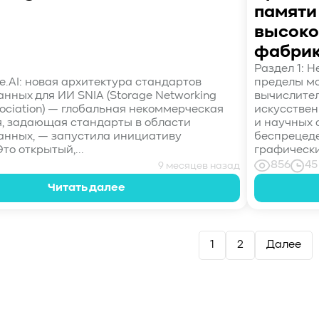
памяти
высоко
фабрик
Раздел 1: 
e.AI: новая архитектура стандартов
пределы м
нных для ИИ SNIA (Storage Networking
вычислител
sociation) — глобальная некоммерческая
искусствен
, задающая стандарты в области
и научных 
анных, — запустила инициативу
беспрецеде
Это открытый,...
графических
856
45
9 месяцев назад
Читать далее
1
2
Далее