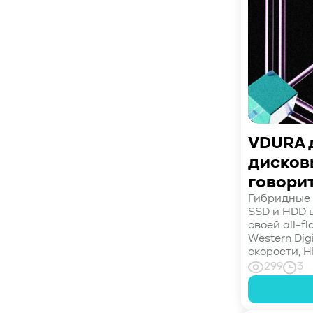
#СистемноеАдминистрирование
Ethernet...
#ЛокальноеХранилище
#Наука
#AgenticAI
#ИскусственныйИнтеллект
#AI
#LLM
#Инновации
#Будущее
#СХД
#AllFlash
#BAUM
#MDS
#Data
#SSD
#nvme
#enterprise
#tlc
#qlc
#plc
#zns
#dwpd
VDURA 
#3dxpoint
#optane
#cxl
дисков
#3d-nand
#BaumTechPulse
говорит
#Baum MDS
#Baum MDS Security
Гибридные 
#BaumMDS
#BaumUDS
SSD и HDD 
своей all-f
#BaumSWARM
#OFP
#pNFS
#S3
Western Digi
#RAG
#VectorBucket
#АгентныйИИ
скорости, H
#ЭкосистемаBaum
299
3
#ПирамидаBaum
#WALSH
#GPU
#Medical
#Здравоохранение