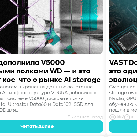
дополнила V5000
VAST Da
ыми полками WD — и это
это од
 кое-что о рынке AI storage
эволюц
системы хранения данных: сочетание
Смещение и
в AI-инфраструктуре VDURA добавила к
storage вы
lash системе V5000 дисковые полки
Nvidia, GP
tal Ultrastar Data60 и Data102. SSD для
обучению м
DD для...
пошли в мен
357
5
5 месяцев назад
Читать далее