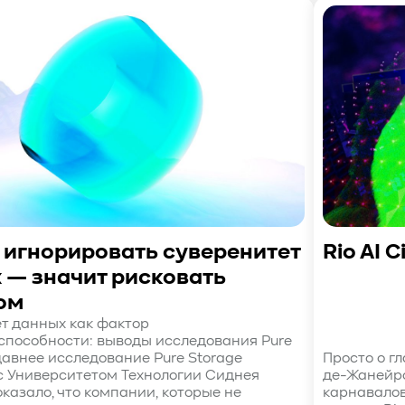
 игнорировать суверенитет
Rio AI C
 — значит рисковать
ом
т данных как фактор
способности: выводы исследования Pure
давнее исследование Pure Storage
Просто о г
с Университетом Технологии Сиднея
де-Жанейро
казало, что компании, которые не
карнавалов