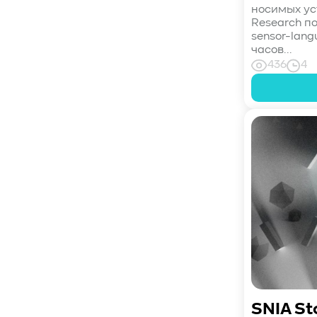
носимых ус
#CPU
#Flash
#Baum UDS
Research п
#оверпровижининг
#SCSI/SAS
sensor-lan
часов...
#enterprise SSD
#сonsumer SSD
436
4
#подбор СХД
#storage management
#Redfish
#Swordfish
#Sunfish
#SODA Foundation
#disaggregated storage
#NVMe-oF
#производительность
#I/O
#bandwidth
#throughput
#block size
#I/O size
#IOPs
#latency
#queue depth
#percentile
#workload
#Sprandom
#preconditioning
#Scality ADI
#S3 over RDMA
#GPU-Direct
#Guardian
#MCP-интеграция
#Киберустойчивость
SNIA St
#Резервное копирование