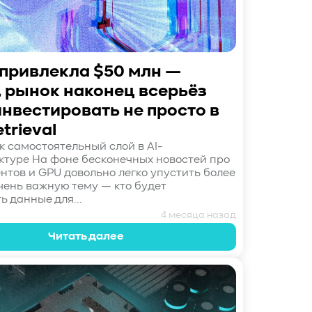
 привлекла $50 млн —
, рынок наконец всерьёз
инвестировать не просто в
etrieval
ак самостоятельный слой в AI-
туре На фоне бесконечных новостей про
ентов и GPU довольно легко упустить более
очень важную тему — кто будет
ь данные для...
4 месяца назад
Читать далее