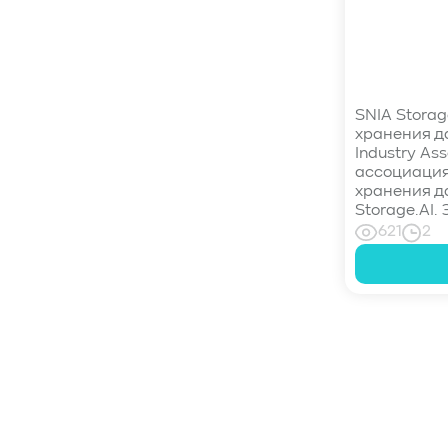
#управление СХД
#стандарт
#DRAM-кэш
#EPO-safe cache
#ArmorCache
#Mode Page 08h
#биты WCE
#RCD
#FUA
#Linux
SNIA Storag
#ZFS
#Windows
хранения да
#Western Digital OptiNAND
Industry As
##checkpoint
#Безопасность
#SMR
ассоциация
хранения д
#Shingled Magnetic Recording
#NAS
Storage.AI. 
#DM-SMR
#HM-SMR
#FDP
621
2
#RAID Offload
#Kioxia
Пагинация
записей