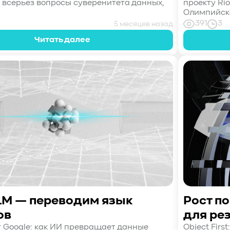
всерьез вопросы суверенитета данных,
проекту Rio
Олимпийско
391
3
5 месяцев назад
Читать далее
LM — переводим язык
Рост п
ов
для ре
т Google: как ИИ превращает данные
Object Firs