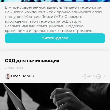
#Western Digital OptiNAND
##checkpoint
В мире современной вычислительной технологии
#Безопасность
#SMR
#Shingled Magnetic Recording
немногие компоненты так прочно занимают свою
#NAS
#DM-SMR
#HM-SMR
#FDP
#RAID Offload
нишу, как Жесткие Диски (ЖД). С самого
зарождения этой технологии, ЖД стали
#Kioxia
незаменимыми помощниками, надежно
хранящими и предоставляющими огромные...
Читать далее
СХД для начинающих
2 года назад
Олег Ларин
4310
10