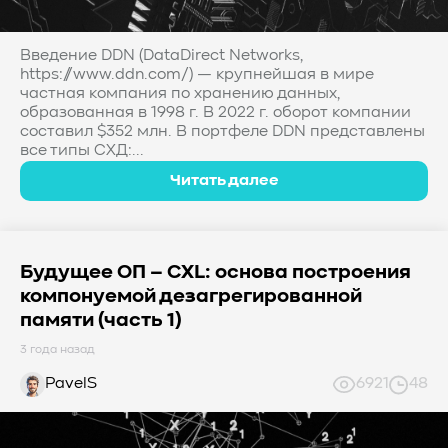
Введение DDN (DataDirect Networks,
https://www.ddn.com/) — крупнейшая в мире
частная компания по хранению данных,
образованная в 1998 г. В 2022 г. оборот компании
составил $352 млн. В портфеле DDN представлены
все типы СХД:...
Читать далее
Будущее ОП – CXL: основа построения
компонуемой дезагрегированной
памяти (часть 1)
3 года назад
PavelS
6921
48