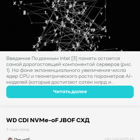
Введение По данным Intel [3] память остается
самой дорогостоящей компонентой серверов (рис.
1). На фоне экпоненциального увеличения числа
ядер CPU и геометрического роста параметров AI-
моделей (которые достигают сотен млрд и...
Читать далее
WD CDI NVMe-oF JBOF СХД
3 года назад