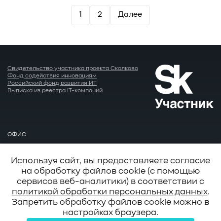
Пагинация
1
2
Далее
записей
Свидетельство участника проекта Сколково
Фонд содействия инновациям
Российский фонд развития ИТ
Выписка из реестра IT-компаний
ОФИС
Москва
EMAIL
Используя сайт, вы предоставляете согласие
info@baum.ru
на обработку файлов cookie (с помощью
АДРЕС
сервисов веб-аналитики) в соответствии с
Москва, ул. Нобеля д. 7
политикой обработки персональных данных
.
Запретить обработку файлов cookie можно в
настройках браузера.