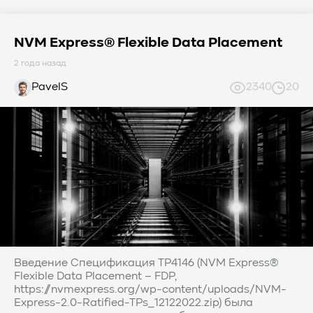
NVM Express® Flexible Data Placement
2 года назад
PavelS
2340
20
Введение Спецификация TP4146 (NVM Express®
Flexible Data Placement – FDP,
https://nvmexpress.org/wp-content/uploads/NVM-
Express-2.0-Ratified-TPs_12122022.zip) была