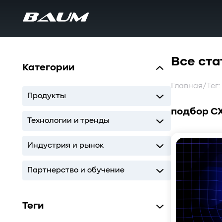
Все ста
Категории
Главная
/
Тег
Продукты
подбор С
UDS
MDS
SWARM
BaS
Технологии и тренды
Storage
AI
ИТ-инфраструктура
Индустрия и рынок
Storage
AI
ИТ-инфраструктура
Партнерство и обучение
Кодиум
Глоссарий
Теги