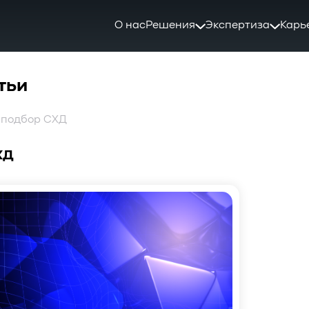
О нас
Решения
Экспертиза
Карь
тьи
: подбор СХД
ХД