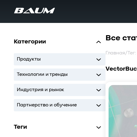
Все ста
Категории
Главная
/
Тег:
Продукты
VectorBuc
UDS
MDS
SWARM
BaS
Технологии и тренды
Storage
AI
ИТ-инфраструктура
Индустрия и рынок
Storage
AI
ИТ-инфраструктура
Партнерство и обучение
Кодиум
Глоссарий
Теги