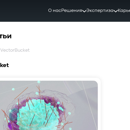
О нас
Решения
Экспертиза
Карь
тьи
 VectorBucket
ket