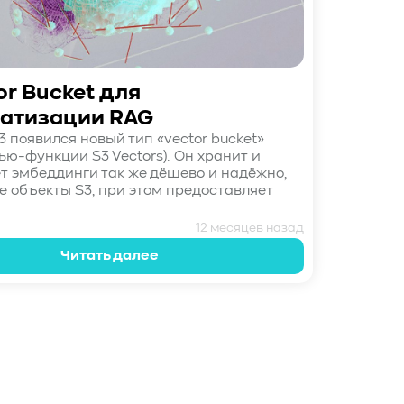
or Bucket для
атизации RAG
 появился новый тип «vector bucket»
ью-функции S3 Vectors). Он хранит и
т эмбеддинги так же дёшево и надёжно,
е объекты S3, при этом предоставляет
12 месяцев назад
Читать далее