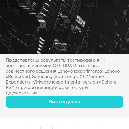
Представлены результаты тестирования [1]
энергонезависимой CXL DRAM в составе
совместного решения Lenovo (experimental Lenovo
x86 Server), Samsung (Samsung CXL Memory
Expander) и VMware (experimental version vSphere
ESXi) при организации архитектуры
двухсокетных...
Читать далее
Пагинация