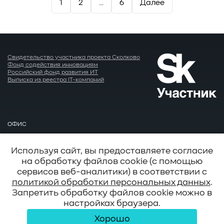
1
2
…
6
Далее
записей
Свидетельство участника проекта Сколково
Фонд содействия инновациям
Российский фонд развития ИТ
Выписка из реестра IT-компаний
ОФИС
Москва
EMAIL
Используя сайт, вы предоставляете согласие
info@baum.ru
на обработку файлов cookie (с помощью
АДРЕС
сервисов веб-аналитики) в соответствии с
Москва, ул. Нобеля д. 7
политикой обработки персональных данных
.
Запретить обработку файлов cookie можно в
настройках браузера.
© 2026 BAUM
Хорошо
Сведения об организации