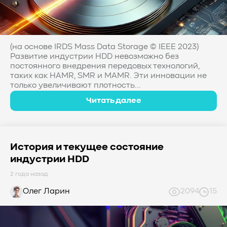
#Western Digital OptiNAND
##checkpoint
#Безопасность
#SMR
#Shingled Magnetic Recording
#NAS
#DM-SMR
#HM-SMR
#FDP
#RAID Offload
#Kioxia
(на основе IRDS Mass Data Storage © IEEE 2023)
Развитие индустрии HDD невозможно без
постоянного внедрения передовых технологий,
таких как HAMR, SMR и MAMR. Эти инновации не
только увеличивают плотность...
Читать далее
История и текущее состояние
индустрии HDD
2 года назад
Олег Ларин
2094
15