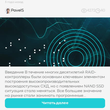
3 года назад
PavelS
4272
40
Введение В течение многих десятилетий RAID-
контроллеры были основным ключевым элементом
построения высокопроизводительных
высокодоступных СХД, но с появлением NAND SSD
ситуация стала меняться. Все большее значение
на рынке стали занимать программные...
Читать далее