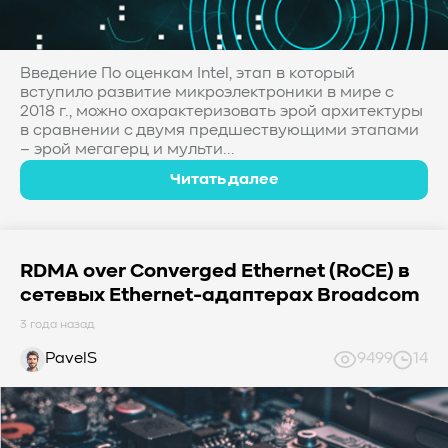
#Western Digital OptiNAND
##checkpoint
#Безопасность
#SMR
#Shingled Magnetic Recording
#NAS
#DM-SMR
#HM-SMR
#FDP
#RAID Offload
Введение По оценкам Intel, этап в который
#Kioxia
вступило развитие микроэлектроники в мире с
2018 г., можно охарактеризовать эрой архитектуры
в сравнении с двумя предшествующими этапами
– эрой мегагерц и мульти...
Читать далее
RDMA over Converged Ethernet (RoCE) в
сетевых Ethernet-адаптерах Broadcom
3 года назад
PavelS
9499
14