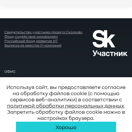
Свидетельство участника проекта Сколково
Фонд содействия инновациям
Российский фонд развития ИТ
Выписка из реестра IT-компаний
ОФИС
Москва
EMAIL
Используя сайт, вы предоставляете согласие
info@baum.ru
на обработку файлов cookie (с помощью
АДРЕС
сервисов веб-аналитики) в соответствии с
Москва, ул. Нобеля д. 7
политикой обработки персональных данных
.
Запретить обработку файлов cookie можно в
настройках браузера.
© 2026 BAUM
Хорошо
Сведения об организации