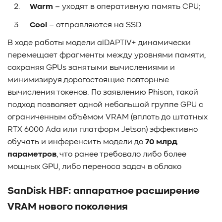
#Western Digital OptiNAND
##checkpoint
Warm
– уходят в оперативную память CPU;
#Безопасность
#SMR
#Shingled Magnetic Recording
Cool
– отправляются на SSD.
#NAS
#DM-SMR
#HM-SMR
#FDP
В ходе работы модели aiDAPTIV+ динамически
перемещает фрагменты между уровнями памяти,
сохраняя GPUs занятыми вычислениями и
минимизируя дорогостоящие повторные
вычисления токенов. По заявлению Phison, такой
подход позволяет одной небольшой группе GPU с
ограниченным объёмом VRAM (вплоть до штатных
RTX 6000 Ada или платформ Jetson) эффективно
обучать и инференсить модели до
70 млрд
параметров
, что ранее требовало либо более
мощных GPU, либо переноса задач в облако
SanDisk HBF: аппаратное расширение
VRAM нового поколения