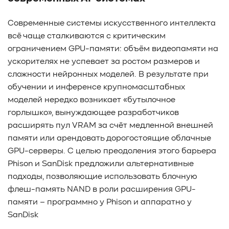
#TCP
#GDS
#DIF/DIX
#ZeroTrust
#AmongUs
Современные системы искусственного интеллекта
#SensorLM
#ЗащитаДанных
#Product
всё чаще сталкиваются с критическим
#it-инфраструктура
#коммутаторы
#Codium
ограничением GPU-памяти: объём видеопамяти на
#ComputationalStorage
#StorageArchitecture
ускорителях не успевает за ростом размеров и
#DataProcessing
#StorageOffload
#серверы
сложности нейронных моделей. В результате при
#DRAM
#HBM
#рынок
#NVIDIA
#Inference
обучении и инференсе крупномасштабных
#KV_cache
#Long-context_LLM
#AI_datacenter
моделей нередко возникает «бутылочное
#Кибератака
#Риски
#Продукт
горлышко», вынуждающее разработчиков
#система_мониторинга
#ПО
#data fabric
расширять пул VRAM за счёт медленной внешней
#architecture
#Tech Pulse
#Векторные базы данных
памяти или арендовать дорогостоящие облачные
#AI-инфраструктура
#Enterprise AI
#VAST Data
GPU-серверы. С целью преодоления этого барьера
#WEKA
#Hitachi Vantara
#SES
#индустрия
Phison и SanDisk предложили альтернативные
#Вычислительные накопители
подходы, позволяющие использовать блочную
#Computational Storage
#ML
#VDURA
#all-flash
флеш-память NAND в роли расширения GPU-
#распределенные файловые системы
#NetApp
памяти – программно у Phison и аппаратно у
#DASE архитектура
#HPC
SanDisk
#система_виртуализации
#Qdrant
#Hammerspace