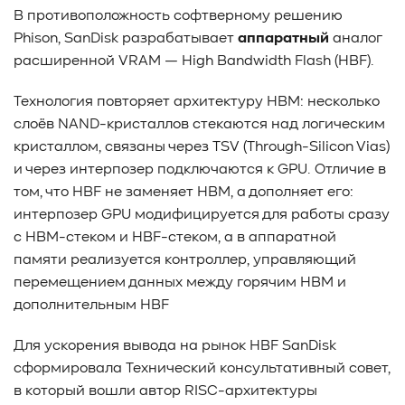
В противоположность софтверному решению
Phison, SanDisk разрабатывает
аппаратный
аналог
расширенной VRAM — High Bandwidth Flash (HBF).
Технология повторяет архитектуру HBM: несколько
слоёв NAND-кристаллов стекаются над логическим
кристаллом, связаны через TSV (Through-Silicon Vias)
и через интерпозер подключаются к GPU. Отличие в
том, что HBF не заменяет HBM, а дополняет его:
интерпозер GPU модифицируется для работы сразу
с HBM-стеком и HBF-стеком, а в аппаратной
памяти реализуется контроллер, управляющий
перемещением данных между горячим HBM и
дополнительным HBF
Для ускорения вывода на рынок HBF SanDisk
сформировала Технический консультативный совет,
в который вошли автор RISC-архитектуры