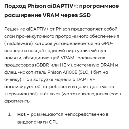
#Pure Storage
#кэширование
#SRAM
Подход Phison aiDAPTIV+: программное
#DRAM Cache
#SLC Cache
#PLP
расширение VRAM через SSD
#Объектное хранилище
#HTTP/TCP
#CPU
#Flash
#Baum UDS
#оверпровижининг
#SCSI/SAS
Решение aiDAPTIV+ от Phison представляет собой
#enterprise SSD
#сonsumer SSD
#подбор СХД
слой промежуточного программного обеспечения
#storage management
#Redfish
#Swordfish
(middleware), которое устанавливается на GPU-
#Sunfish
#SODA Foundation
#disaggregated storage
сервере и создаёт единый виртуальный пул
#NVMe-oF
#производительность
#I/O
памяти, объединяющий VRAM графических
#bandwidth
#throughput
#block size
#I/O size
процессоров (GDDR или HBM), системную DRAM и
#IOPs
#latency
#queue depth
#percentile
флеш-накопитель Phison AI100E (SLC, 1 бит на
#workload
#Sprandom
#preconditioning
ячейку). При загрузке модели aiDAPTIV+
#Scality ADI
#S3 over RDMA
#GPU-Direct
анализирует её потребности и делит данные на
«горячие» (hot), «тёплые» (warm) и «холодные» (cool)
#Guardian
#MCP-интеграция
#Киберустойчивость
фрагменты:
#Резервное копирование
#управление СХД
#стандарт
#DRAM-кэш
#EPO-safe cache
Hot
– размещаются непосредственно в
#ArmorCache
#Mode Page 08h
#биты WCE
#RCD
видеопамяти GPU;
#FUA
#Linux
#ZFS
#Windows