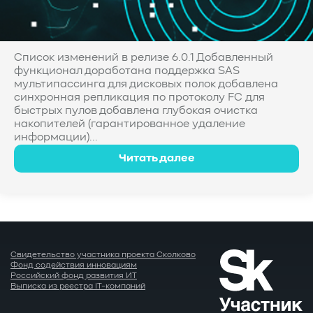
Список изменений в релизе 6.0.1 Добавленный
функционал доработана поддержка SAS
мультипассинга для дисковых полок добавлена
синхронная репликация по протоколу FC для
быстрых пулов добавлена глубокая очистка
накопителей (гарантированное удаление
информации)...
Читать далее
Свидетельство участника проекта Сколково
Фонд содействия инновациям
Российский фонд развития ИТ
Выписка из реестра IT-компаний