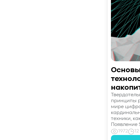
#СистемноеАдминистрирование
#ЛокальноеХранилище
#Наука
#AgenticAI
#ИскусственныйИнтеллект
#AI
#LLM
#Инновации
#Будущее
#СХД
#AllFlash
#BAUM
#MDS
#Data
#SSD
#nvme
#enterprise
#tlc
#qlc
#plc
#zns
#dwpd
#3dxpoint
#optane
#cxl
Основы
#3d-nand
#BaumTechPulse
технол
#Baum MDS
#Baum MDS Security
накопи
#BaumMDS
#BaumUDS
Твердотель
принципы 
#BaumSWARM
#OFP
#pNFS
#S3
мире цифро
#RAG
#VectorBucket
#АгентныйИИ
кардиналь
#ЭкосистемаBaum
техники, ка
Появление 
#ПирамидаBaum
#WALSH
#GPU
1972
12
#Medical
#Здравоохранение