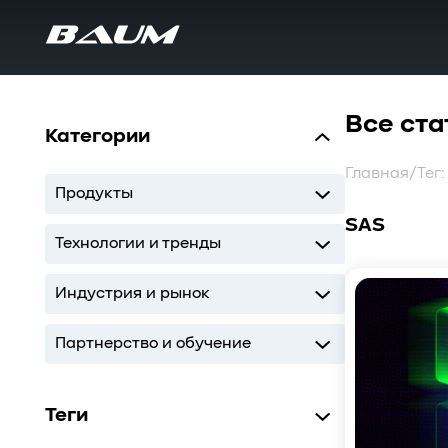
Все ста
Категории
Главная
/
Тег:
Продукты
SAS
UDS
MDS
SWARM
BaS
Технологии и тренды
Storage
AI
ИТ-инфраструктура
Индустрия и рынок
Storage
AI
ИТ-инфраструктура
Партнерство и обучение
Кодиум
Глоссарий
Теги