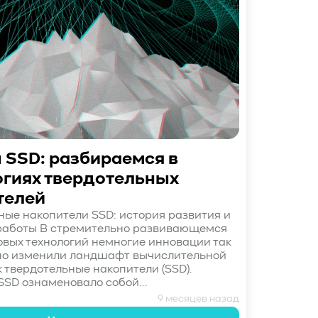
 SSD: разбираемся в
огиях твердотельных
телей
ные накопители SSD: история развития и
работы В стремительно развивающемся
вых технологий немногие инновации так
но изменили ландшафт вычислительной
к твердотельные накопители (SSD).
SSD ознаменовало собой...
9 месяцев назад