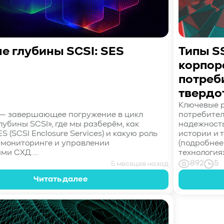
е глубины SCSI: SES
Типы S
корпор
потреб
твердо
Ключевые р
 — завершающее погружение в цикл
потребител
убины SCSI», где мы разберём, как
надежность
S (SCSI Enclosure Services) и какую роль
истории и 
в мониторинге и управлении
(подробнее
ми СХД....
технологиях
892
5
5 месяцев назад
Читать далее