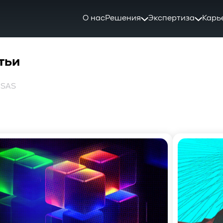
О нас
Решения
Экспертиза
Карь
тьи
 SAS