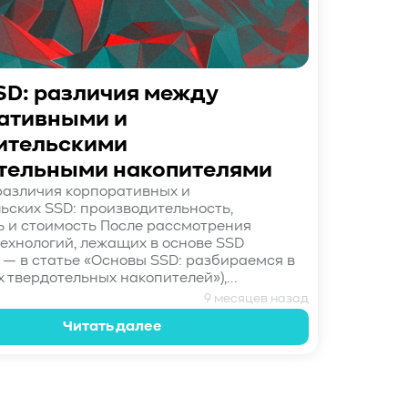
SD: различия между
ативными и
ительскими
тельными накопителями
азличия корпоративных и
ьских SSD: производительность,
 и стоимость После рассмотрения
технологий, лежащих в основе SSD
 — в статье «Основы SSD: разбираемся в
 твердотельных накопителей»),...
9 месяцев назад
Читать далее