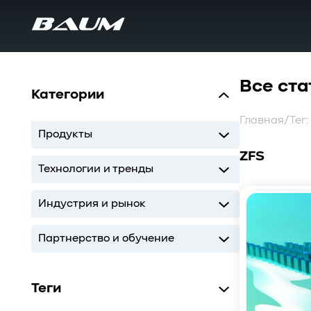
Все ста
Категории
Главная
/
Тег:
Продукты
ZFS
UDS
MDS
SWARM
BaS
Технологии и тренды
Storage
AI
ИТ-инфраструктура
Индустрия и рынок
Storage
AI
ИТ-инфраструктура
Партнерство и обучение
Кодиум
Глоссарий
Теги