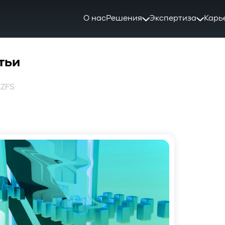
О нас
Решения
Экспертиза
Карь
тьи
 ZFS