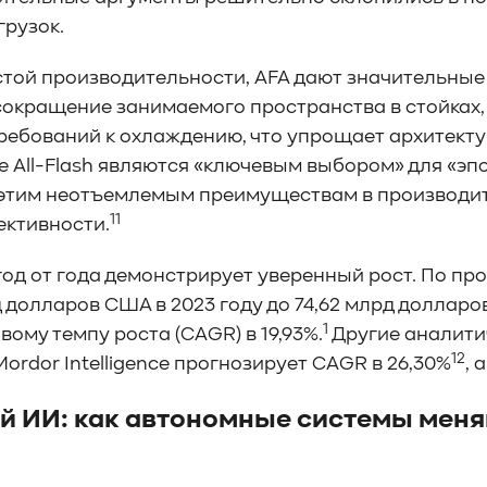
грузок.
той производительности, AFA дают значительные
сокращение занимаемого пространства в стойках,
ребований к охлаждению, что упрощает архитектуру
е All-Flash являются «ключевым выбором» для «э
этим неотъемлемым преимуществам в производит
11
ктивности.
год от года демонстрирует уверенный рост. По про
д долларов США в 2023 году до 74,62 млрд долларов
1
ому темпу роста (CAGR) в 19,93%.
Другие аналити
12
ordor Intelligence прогнозирует CAGR в 26,30%
, 
й ИИ: как автономные системы меня