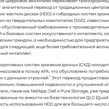
я цифровая экономика переживает трансформац
 значительный переход от традиционных центров
их жестких дисках (HDD) и гибридных систем хран
 на твердотельных накопителях (SSD), известным ка
 обусловленный требованиями к производительн
 и базовых систем искусственного интеллекта, се
еским трендом, а необходимостью для предприяти
для следующей, еще более требовательной волны 
ный интеллект.
оративных систем хранения данных (СХД) находитс
массивов в пользу AFA, что обусловлено потребн
1
 с данными отраслей.
Этот переход продиктова
данным, повышенной надежности и улучшенной о
ли, такие как NetApp, Dell и Pure Storage, уже п
анные по емкости на базе технологии QLC (Quad-L
сть использования HDD для все большего числа 