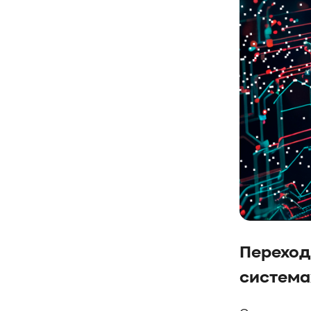
#SWARM
#RDMA
#Gartner
#Storage
#NAND
#SCM
#HDD
#SATA
#SAS
#NFS
#SNIA
#scsi
#protocols
#t10
#reservations
#СРК
#BaS
#РезервноеКопирование
#HAMR
#PMR
#MAMR
#TCP
#GDS
#DIF/DIX
#ZeroTrust
#AmongUs
#SensorLM
#ЗащитаДанных
#Product
#it-инфраструктура
#коммутаторы
#Codium
#ComputationalStorage
#StorageArchitecture
#DataProcessing
#StorageOffload
Переход
#серверы
#DRAM
#HBM
#рынок
#NVIDIA
#Inference
#KV_cache
система
#Long-context_LLM
#AI_datacenter