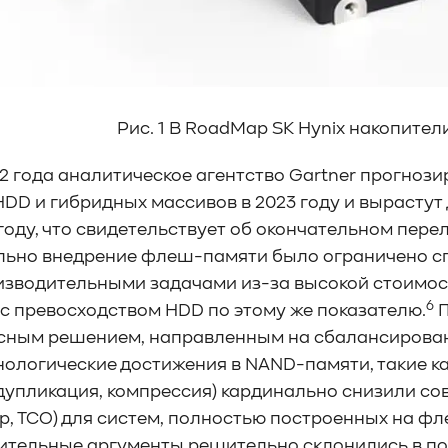
Рис. 1 В RoadMap SK Hynix накопител
22 года аналитическое агентство Gartner прогнози
HDD и гибридных массивов в 2023 году и вырастут 
 году, что свидетельствует об окончательном пер
льно внедрение флеш-памяти было ограничено 
зводительными задачами из-за высокой стоимости
6
с превосходством HDD по этому же показателю.
П
ным решением, направленным на сбалансировани
нологические достижения в NAND-памяти, такие к
дупликация, компрессия) кардинально снизили сов
ip, TCO) для систем, полностью построенных на ф
ительные аргументы решительно склонились в п