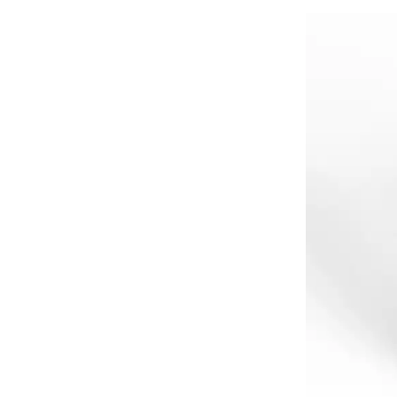
#CPU
#Flash
#Baum UDS
#оверпровижининг
#SCSI/SAS
#enterprise SSD
#сonsumer SSD
#подбор СХД
#storage management
#Redfish
#Swordfish
#Sunfish
#SODA Foundation
#disaggregated storage
#NVMe-oF
#производительность
#I/O
#bandwidth
#throughput
#block size
#I/O size
#IOPs
#latency
#queue depth
#percentile
#workload
#Sprandom
#preconditioning
#Scality ADI
#S3 over RDMA
#GPU-Direct
#Guardian
#MCP-интеграция
#Киберустойчивость
#Резервное копирование