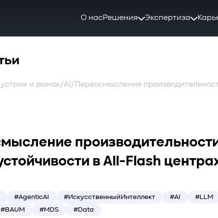
О нас
Решения
Экспертиза
Карь
тьи
устрия и рынок
/
AI
/
мысление производительности
устойчивости в All-Flash центр
#AgenticAI
#ИскусственныйИнтеллект
#AI
#LLM
#BAUM
#MDS
#Data