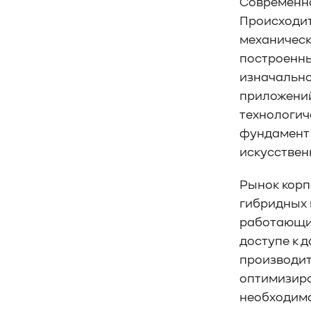
#Кибератака
#Риски
#Продукт
Современна
#система_мониторинга
#ПО
Происходит
#data fabric
#architecture
механическ
#Tech Pulse
построенным
#Векторные базы данных
изначально
#AI-инфраструктура
#Enterprise AI
приложений
#VAST Data
#WEKA
технологич
#Hitachi Vantara
#SES
#индустрия
фундамент 
#Вычислительные накопители
искусствен
#Computational Storage
#ML
#VDURA
#all-flash
Рынок корп
#распределенные файловые системы
гибридных 
#NetApp
#DASE архитектура
#HPC
работающих
#система_виртуализации
#Qdrant
доступе к 
#Hammerspace
#Pure Storage
производите
#кэширование
#SRAM
оптимизиров
#DRAM Cache
#SLC Cache
#PLP
необходимо
#Объектное хранилище
#HTTP/TCP