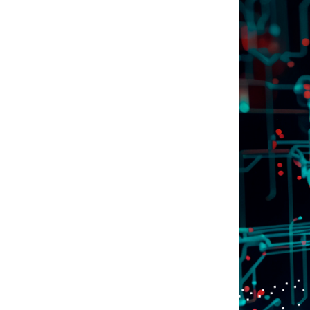
#СистемноеАдминистрирование
#ЛокальноеХранилище
#Наука
#AgenticAI
#ИскусственныйИнтеллект
#AI
#LLM
#Инновации
#Будущее
#СХД
#AllFlash
#BAUM
#MDS
#Data
#SSD
#nvme
#enterprise
#tlc
#qlc
#plc
#zns
#dwpd
#3dxpoint
#optane
#cxl
#3d-nand
#BaumTechPulse
#Baum MDS
#Baum MDS Security
#BaumMDS
#BaumUDS
#BaumSWARM
#OFP
#pNFS
#S3
#RAG
#VectorBucket
#АгентныйИИ
#ЭкосистемаBaum
#ПирамидаBaum
#WALSH
#GPU
#Medical
#Здравоохранение