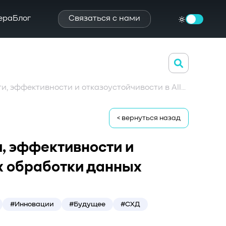
ера
Блог
Связаться с нами
Переосмысление производительности, эффективности и отказоустойчивости в All-Flash центрах обработки данных
< вернуться назад
, эффективности и
ах обработки данных
#Инновации
#Будущее
#СХД