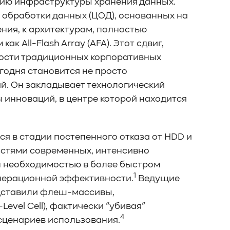
ию инфраструктуры хранения данных.
 обработки данных (ЦОД), основанных на
ения, к архитектурам, полностью
к All-Flash Array (AFA). Этот сдвиг,
ости традиционных корпоративных
годня становится не просто
й. Он закладывает технологический
инноваций, в центре которой находится
я в стадии постепенного отказа от HDD и
остями современных, интенсивно
н необходимостью в более быстром
1
перационной эффективности.
Ведущие
редставили флеш-массивы,
evel Cell), фактически “убивая”
4
сценариев использования.