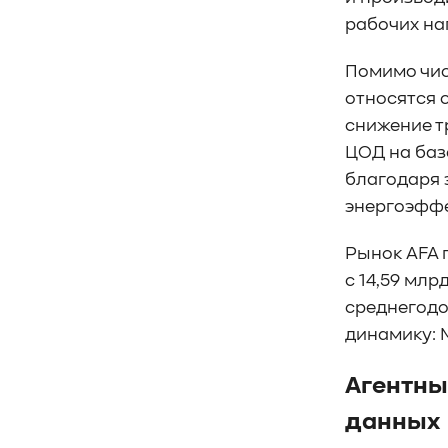
рабочих на
Помимо чис
относятся 
снижение т
ЦОД на баз
благодаря 
энергоэффе
Рынок AFA 
с 14,59 млр
среднегодов
динамику: M
Агентны
данных