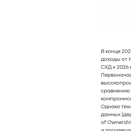
#управление СХД
#стандарт
#DRAM-кэш
#EPO-safe cache
#ArmorCache
#Mode Page 08h
#биты WCE
#RCD
#FUA
#Linux
#ZFS
#Windows
#Western Digital OptiNAND
##checkpoint
#Безопасность
#SMR
В конце 20
#Shingled Magnetic Recording
#NAS
доходы от 
#DM-SMR
#HM-SMR
#FDP
СХД к 2026
#RAID Offload
#Kioxia
Первонача
высокопрои
сравнению 
компромисс
Однако тех
данных (де
of Ownersh
и производ