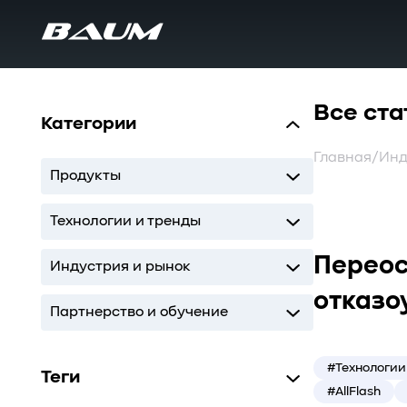
Все ста
Категории
Главная
/
Инд
Продукты
UDS
MDS
SWARM
BaS
Технологии и тренды
Переос
Storage
AI
ИТ-инфраструктура
Индустрия и рынок
отказо
Storage
AI
ИТ-инфраструктура
Партнерство и обучение
Кодиум
Глоссарий
#Технологии
Теги
#AllFlash