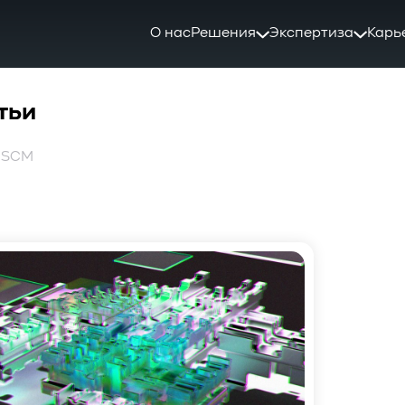
О нас
Решения
Экспертиза
Карь
тьи
: SCM