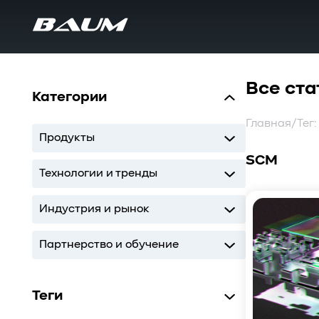
Все ста
Категории
Главная
/
Тег
Продукты
SCM
UDS
MDS
SWARM
BaS
Технологии и тренды
Storage
AI
ИТ-инфраструктура
Индустрия и рынок
Storage
AI
ИТ-инфраструктура
Партнерство и обучение
Кодиум
Глоссарий
Теги