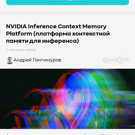
#TCP
#GDS
#DIF/DIX
#ZeroTrust
#AmongUs
#SensorLM
#ЗащитаДанных
#Product
#it-инфраструктура
#коммутаторы
#Codium
NVIDIA Inference Context Memory
#ComputationalStorage
#StorageArchitecture
Platform (платформа контекстной
#DataProcessing
#StorageOffload
#серверы
памяти для инференса)
#DRAM
#HBM
#рынок
#NVIDIA
#Inference
6 месяцев назад
#KV_cache
#Long-context_LLM
#AI_datacenter
Андрей Гантимуров
662
35
#Кибератака
#Риски
#Продукт
#система_мониторинга
#ПО
#data fabric
#architecture
#Tech Pulse
#Векторные базы данных
#AI-инфраструктура
#Enterprise AI
#VAST Data
#WEKA
#Hitachi Vantara
#SES
#индустрия
#Вычислительные накопители
#Computational Storage
#ML
#VDURA
#all-flash
#распределенные файловые системы
#NetApp
#DASE архитектура
#HPC
#система_виртуализации
#Qdrant
#Hammerspace