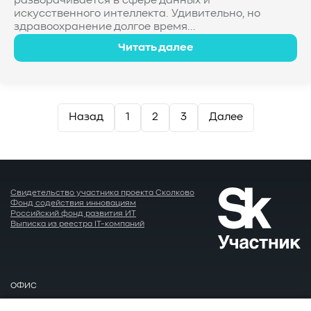
разворачивается в сфере данных и
искусственного интеллекта. Удивительно, но
здравоохранение долгое время...
Читать далее
Пагинация
Назад
1
2
3
Далее
записей
Свидетельство участника проекта Сколково
Фонд содействия инновациям
Российский фонд развития ИТ
Выписка из реестра IT-компаний
ОФИС
Москва