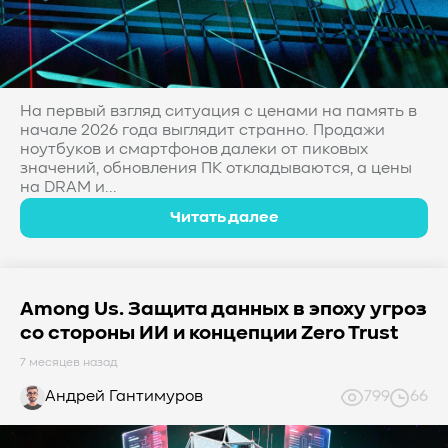
#Western Digital OptiNAND
##checkpoint
#Безопасность
#SMR
#Shingled Magnetic Recording
#NAS
#DM-SMR
#HM-SMR
#FDP
На первый взгляд ситуация с ценами на память в
начале 2026 года выглядит странно. Продажи
ноутбуков и смартфонов далеки от пиковых
значений, обновления ПК откладываются, а цены
на DRAM и...
Читать далее
Among Us. Защита данных в эпоху угроз
со стороны ИИ и концепции Zero Trust
7 месяцев назад
Андрей Гантимуров
799
66