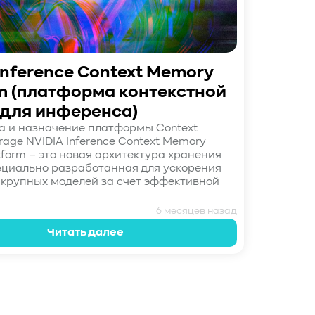
Inference Context Memory
rm (платформа контекстной
 для инференса)
а и назначение платформы Context
age NVIDIA Inference Context Memory
tform – это новая архитектура хранения
ециально разработанная для ускорения
крупных моделей за счет эффективной
6 месяцев назад
Читать далее