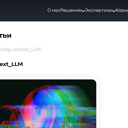
О нас
Решения
Экспертиза
Карь
тьи
: Long-context_LLM
ext_LLM