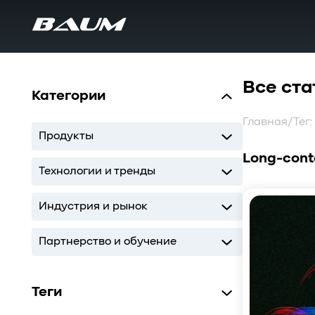
Все ста
Категории
Главная
/
Тег
Продукты
Long-cont
UDS
MDS
SWARM
BaS
Технологии и тренды
Storage
AI
ИТ-инфраструктура
Индустрия и рынок
Storage
AI
ИТ-инфраструктура
Партнерство и обучение
Кодиум
Глоссарий
Теги