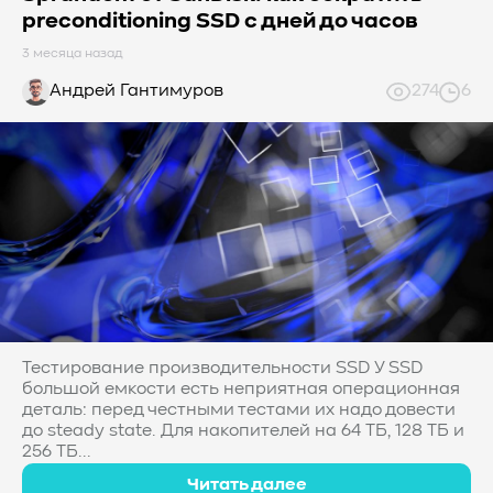
preconditioning SSD с дней до часов
3 месяца назад
Андрей Гантимуров
274
6
Тестирование производительности SSD У SSD
большой емкости есть неприятная операционная
деталь: перед честными тестами их надо довести
до steady state. Для накопителей на 64 ТБ, 128 ТБ и
256 ТБ...
Читать далее