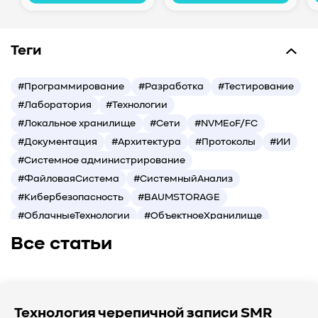
Теги
#Программирование
#Разработка
#Тестирование
#Лаборатория
#Технологии
#Локальное хранилище
#Сети
#NVMEoF/FC
#Документация
#Архитектура
#Протоколы
#ИИ
#Системное администрирование
#ФайловаяСистема
#СистемныйАнализ
#Кибербезопасность
#BAUMSTORAGE
#ОблачныеТехнологии
#ОбъектноеХранилище
#СредниеДанные
#ШколаСХД
#БольшиеДанные
Все статьи
#Виртуализация
#МашинноеОбучение
#Автоматизация
#СистемноеАдминистрирование
#ЛокальноеХранилище
#Наука
#AgenticAI
#ИскусственныйИнтеллект
#AI
#LLM
Технология черепичной записи SMR