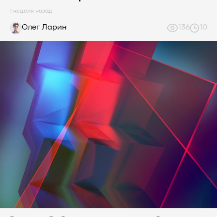
#Инновации
#Будущее
#СХД
#AllFlash
#BAUM
1 неделя назад
#MDS
#Data
#SSD
#nvme
#enterprise
#tlc
Олег Ларин
136
10
#qlc
#plc
#zns
#dwpd
#3dxpoint
#optane
#cxl
#3d-nand
#BaumTechPulse
#Baum MDS
#Baum MDS Security
#BaumMDS
#BaumUDS
#BaumSWARM
#OFP
#pNFS
#S3
#RAG
#VectorBucket
#АгентныйИИ
#ЭкосистемаBaum
#ПирамидаBaum
#WALSH
#GPU
#Medical
#Здравоохранение
#SWARM
#RDMA
#Gartner
#Storage
#NAND
#SCM
#HDD
#SATA
#SAS
#NFS
#SNIA
#scsi
#protocols
#t10
#reservations
#СРК
#BaS
#РезервноеКопирование
#HAMR
#PMR
#MAMR
#TCP
#GDS
#DIF/DIX
#ZeroTrust
#AmongUs
#SensorLM
#ЗащитаДанных
#Product
#it-инфраструктура
#коммутаторы
#Codium
#ComputationalStorage
#StorageArchitecture