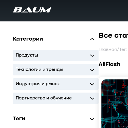
Все ста
Категории
Главная
/
Тег:
Продукты
AllFlash
UDS
MDS
SWARM
BaS
Технологии и тренды
Storage
AI
ИТ-инфраструктура
Индустрия и рынок
Storage
AI
ИТ-инфраструктура
Партнерство и обучение
Кодиум
Глоссарий
Теги