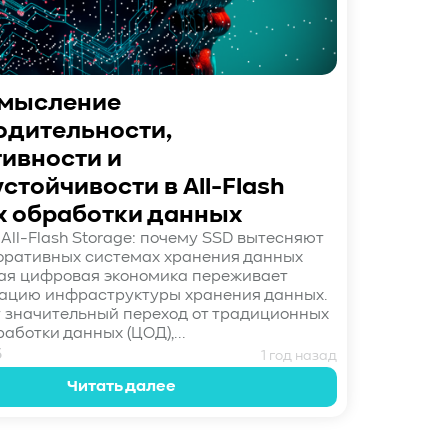
мысление
одительности,
ивности и
стойчивости в All-Flash
х обработки данных
All-Flash Storage: почему SSD вытесняют
оративных системах хранения данных
я цифровая экономика переживает
ацию инфраструктуры хранения данных.
 значительный переход от традиционных
аботки данных (ЦОД),...
5
1 год назад
Читать далее