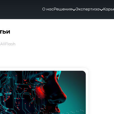
О нас
Решения
Экспертиза
Карь
тьи
 AllFlash