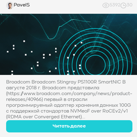
PavelS
5392
30
Broadcom Broadcom Stingray PS1100R SmartNIC В
августе 2018 г. Broadcom представила
(https://www.broadcom.com/company/news/product-
releases/40966) первый в отрасли
программируемый адаптер хранения данных 100G
с поддержкой стандартов NVMeoF over RoCEv2/v1
(RDMA over Converged Ethernet)...
Читать далее