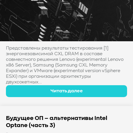
Представлены результаты тестирования [1]
энергонезависимой CXL DRAM в составе
совместного решения Lenovo (experimental Lenovo
x86 Server), Samsung (Samsung CXL Memory
Expander) и VMware (experimental version vSphere
ESXi) при организации архитектуры
двухсокетных...
Читать далее
Будущее ОП – альтернативы Intel
Optane (часть 3)