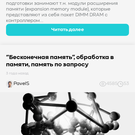
подготовки занимают т.н. модули расширения
памяти (expansion memory module), которые
представляют из себя пакет DIMM DRAM с
контроллером...
Читать далее
“Бесконечная память”, обработка в
памяти, память по запросу
3 года назад
PavelS
4585
53