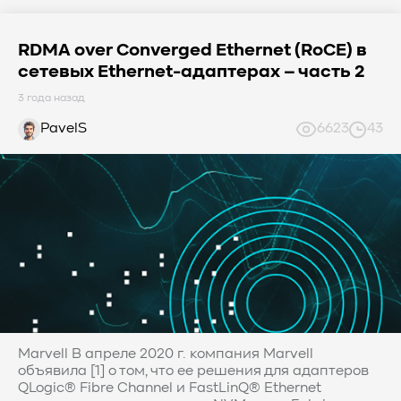
RDMA over Converged Ethernet (RoCE) в
сетевых Ethernet-адаптерах – часть 2
3 года назад
PavelS
6623
43
Marvell В апреле 2020 г. компания Marvell
объявила [1] о том, что ее решения для адаптеров
QLogic® Fibre Channel и FastLinQ® Ethernet