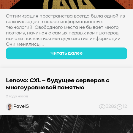
#Western Digital OptiNAND
##checkpoint
#Безопасность
#SMR
#Shingled Magnetic Recording
Оптимизация пространства всегда была одной из
#NAS
#DM-SMR
#HM-SMR
#FDP
#RAID Offload
важных задач в сфере информационных
#Kioxia
технологий. Свободного места не бывает много,
поэтому, начиная с самых первых компьютеров,
начали появляться методы сжатия информации.
Они менялись,...
Читать далее
Lenovo: CXL – будущее серверов с
многоуровневой памятью
2 года назад
PavelS
3282
12