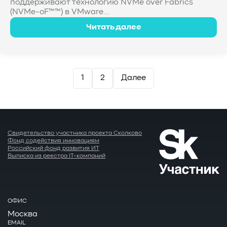
поддерживают технологию NVMe over Fabrics
(NVMe-oF™™) в VMware...
Читать далее
Пагинация
1
2
Далее
записей
Свидетельство участника проекта Сколково
Фонд содействия инновациям
Российский фонд развития ИТ
Выписка из реестра IT-компаний
ОФИС
Москва
EMAIL