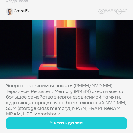
3 года назад
PavelS
5685
47
Энергонезависимая память (PMEM/NVDIMM)
Термином Persistent Memory (PMEM) охватывается
большое семейство энергонезависимой памяти,
куда входят продукты на базе технологий NVDIMM,
SCM (storage class memory), NRAM, FRAM, ReRAM,
MRAM, HPE Memristor и...
Читать далее