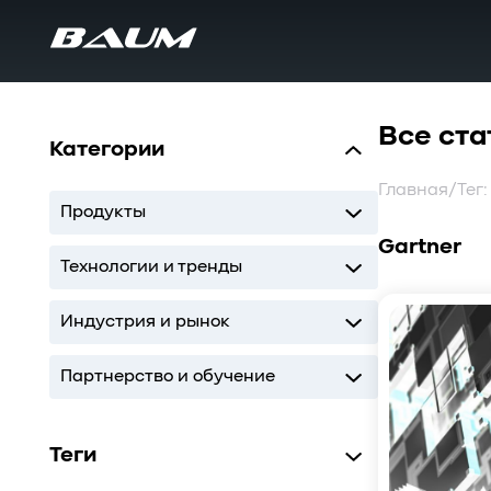
Все ста
Категории
Главная
/
Тег:
Продукты
Gartner
UDS
MDS
SWARM
BaS
Технологии и тренды
Storage
AI
ИТ-инфраструктура
Индустрия и рынок
Storage
AI
ИТ-инфраструктура
Партнерство и обучение
Кодиум
Глоссарий
Теги