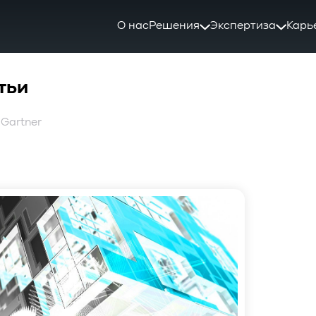
О нас
Решения
Экспертиза
Карь
тьи
 Gartner