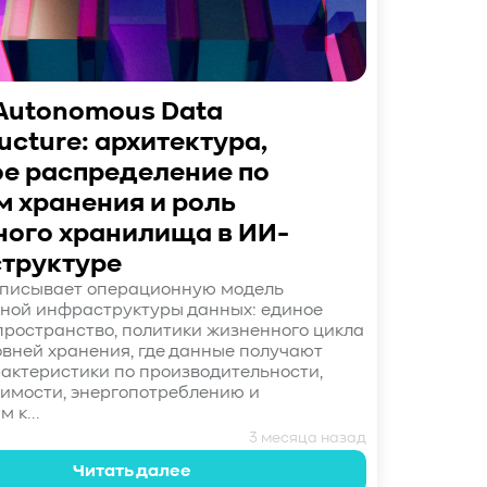
 Autonomous Data
ructure: архитектура,
ое распределение по
м хранения и роль
ного хранилища в ИИ-
труктуре
писывает операционную модель
ной инфраструктуры данных: единое
пространство, политики жизненного цикла
овней хранения, где данные получают
актеристики по производительности,
оимости, энергопотреблению и
 к...
3 месяца назад
Читать далее