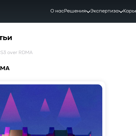
О нас
Решения
Экспертиза
Карь
тьи
: S3 over RDMA
DMA