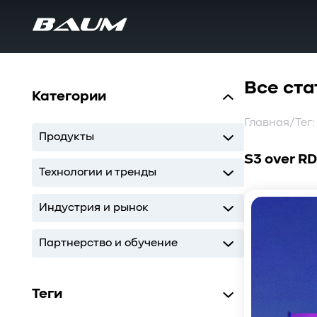
Все ста
Категории
Главная
/
Тег
Продукты
S3 over R
UDS
MDS
SWARM
BaS
Технологии и тренды
Storage
AI
ИТ-инфраструктура
Индустрия и рынок
Storage
AI
ИТ-инфраструктура
Партнерство и обучение
Кодиум
Глоссарий
Теги