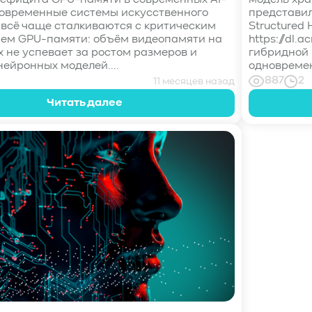
ефицита GPU-памяти в современных AI-
модель хра
овременные системы искусственного
представил
 всё чаще сталкиваются с критическим
Structured 
ем GPU-памяти: объём видеопамяти на
https://dl.a
х не успевает за ростом размеров и
гибридной 
нейронных моделей....
одновременн
887
2
11 месяцев назад
Читать далее