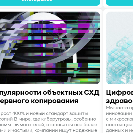
опулярности объектных СХД
Цифров
зервного копирования
здраво
Мы часто п
t: рост 400% и новый стандарт защиты
инновации 
опий В мире, где киберугрозы, особенно
с микроско
рамм-вымогателей, становятся все более
настоящая 
и и частыми, компании ищут надежные
данных и и