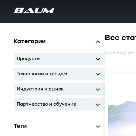
Все ста
Категории
Главная
/
Тег
Продукты
UDS
MDS
SWARM
BaS
Технологии и тренды
Storage
AI
ИТ-инфраструктура
Индустрия и рынок
Storage
AI
ИТ-инфраструктура
Партнерство и обучение
Кодиум
Глоссарий
Теги