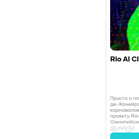
#СистемноеАдминистрирование
#ЛокальноеХранилище
#Наука
#AgenticAI
#ИскусственныйИнтеллект
#AI
#LLM
#Инновации
#Будущее
#СХД
#AllFlash
#BAUM
#MDS
#Data
#SSD
#nvme
#enterprise
Rio AI C
#tlc
#qlc
#plc
#zns
#dwpd
#3dxpoint
#optane
#cxl
#3d-nand
#BaumTechPulse
#Baum MDS
#Baum MDS Security
#BaumMDS
#BaumUDS
Просто о гл
#BaumSWARM
#OFP
#pNFS
#S3
де-Жанейро
#RAG
#VectorBucket
#АгентныйИИ
карнавалов
проекту Rio
#ЭкосистемаBaum
Олимпийског
#ПирамидаBaum
#WALSH
#GPU
390
3
#Medical
#Здравоохранение