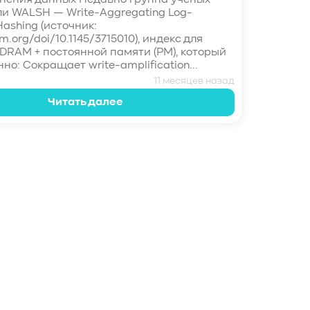
нения данных Недавно группа ученых
и WALSH — Write-Aggregating Log-
Hashing (источник:
cm.org/doi/10.1145/3715010), индекс для
DRAM + постоянной памяти (PM), который
о: Сокращает write-amplification...
11 месяцев назад
Читать далее