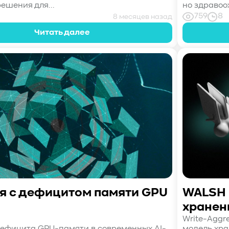
ешения для...
но здравоо
759
8
8 месяцев назад
Читать далее
я с дефицитом памяти GPU
WALSH 
хранен
Write-Aggre