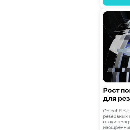
#SWARM
#RDMA
#Gartner
#Storage
#NAND
#SCM
#HDD
#SATA
#SAS
#NFS
#SNIA
#scsi
#protocols
#t10
#reservations
#СРК
#BaS
#РезервноеКопирование
#HAMR
#PMR
#MAMR
#TCP
#GDS
#DIF/DIX
#ZeroTrust
#AmongUs
#SensorLM
#ЗащитаДанных
#Product
#it-инфраструктура
#коммутаторы
#Codium
#ComputationalStorage
Рост п
#StorageArchitecture
для ре
#DataProcessing
#StorageOffload
#серверы
#DRAM
#HBM
#рынок
Object Firs
#NVIDIA
#Inference
#KV_cache
резервных к
атаки прог
#Long-context_LLM
#AI_datacenter
изощренным