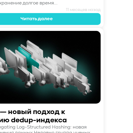
хранение долгое время...
11 месяцев назад
Читать далее
— новый подход к
ию dedup-индекса
gating Log-Structured Hashing: новая