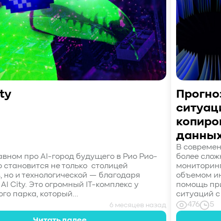
ity
Прогно
ситуац
копиро
данны
В современ
авном про AI-город будущего в Рио Рио-
более слож
 становится не только столицей
мониторинг
, но и технологической — благодаря
объемом и
 AI City. Это огромный IT-комплекс у
помощь при
о парка, который...
ситуаций с
476
5
6 месяцев назад
Читать далее