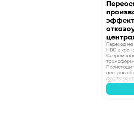
Переос
#управление СХД
#стандарт
произв
#DRAM-кэш
#EPO-safe cache
эффект
#ArmorCache
#Mode Page 08h
#биты WCE
#RCD
#FUA
#Linux
отказоу
#ZFS
#Windows
центра
#Western Digital OptiNAND
Переход на 
HDD в корп
##checkpoint
#Безопасность
#SMR
Современна
#Shingled Magnetic Recording
#NAS
трансформ
#DM-SMR
#HM-SMR
#FDP
Происходит
центров обр
#RAID Offload
#Kioxia
2751
65