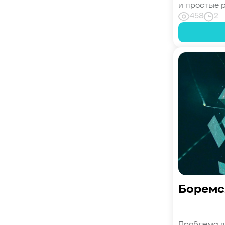
#Кибератака
#Риски
#Продукт
и простые р
#система_мониторинга
#ПО
458
2
#data fabric
#architecture
#Tech Pulse
#Векторные базы данных
#AI-инфраструктура
#Enterprise AI
#VAST Data
#WEKA
#Hitachi Vantara
#SES
#индустрия
#Вычислительные накопители
#Computational Storage
#ML
#VDURA
#all-flash
#распределенные файловые системы
#NetApp
#DASE архитектура
#HPC
#система_виртуализации
#Qdrant
#Hammerspace
#Pure Storage
Боремс
#кэширование
#SRAM
#DRAM Cache
#SLC Cache
#PLP
#Объектное хранилище
#HTTP/TCP