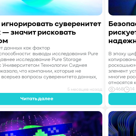
 игнорировать суверенитет
Безопас
 — значит рисковать
рискуе
ом
надежн
т данных как фактор
способности: выводы исследования Pure
В эпоху ци
давнее исследование Pure Storage
копировани
с Университетом Технологии Сиднея
роскошью» 
казало, что компании, которые не
элемент ус
всерьез вопросы суверенитета данных,
многие ро
относятся 
468
14
5 месяцев назад
Читать далее