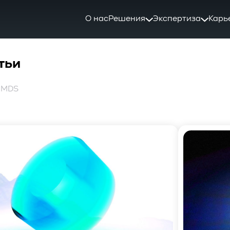
О нас
Решения
Экспертиза
Карь
тьи
: MDS