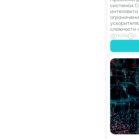
Проблема д
системах С
#CPU
#Flash
#Baum UDS
интеллекта
#оверпровижининг
#SCSI/SAS
ограничени
#enterprise SSD
#сonsumer SSD
ускорителя
сложности 
#подбор СХД
#storage management
1035
5
#Redfish
#Swordfish
#Sunfish
#SODA Foundation
#disaggregated storage
#NVMe-oF
#производительность
#I/O
#bandwidth
#throughput
#block size
#I/O size
#IOPs
#latency
#queue depth
#percentile
#workload
#Sprandom
#preconditioning
#Scality ADI
#S3 over RDMA
#GPU-Direct
#Guardian
#MCP-интеграция
#Киберустойчивость
#Резервное копирование