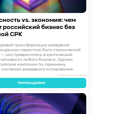
ность vs. экономия: чем
т российский бизнес без
ой СРК
фровой трансформации резервное
е данных перестало быть «технической
— оно превратилось в критический
тойчивости любого бизнеса. Однако
ссийские компании по-прежнему
к системам резервного копирования...
6 месяцев назад
Читать далее