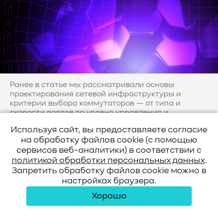
Ранее в статье мы рассматривали основы
проектирования сетевой инфраструктуры и
критерии выбора коммутаторов — от типа и
скорости портов до уровня управления и
дополнительных функций (см. "Как выбрать
Используя сайт, вы предоставляете согласие
коммутаторы в...
на обработку файлов cookie (с помощью
Читать далее
сервисов веб-аналитики) в соответствии с
политикой обработки персональных данных
.
Запретить обработку файлов cookie можно в
настройках браузера.
Безопасность
Хорошо
3 года назад