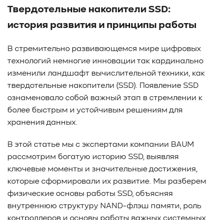
Твердотельные накопители SSD:
#TCP
#GDS
#DIF/DIX
#ZeroTrust
#AmongUs
#SensorLM
#ЗащитаДанных
#Product
история развития и принципы работы
#it-инфраструктура
#коммутаторы
#Codium
#ComputationalStorage
#StorageArchitecture
В стремительно развивающемся мире цифровых
технологий немногие инновации так кардинально
#DataProcessing
#StorageOffload
#серверы
изменили ландшафт вычислительной техники, как
#DRAM
#HBM
#рынок
#NVIDIA
#Inference
твердотельные накопители (SSD). Появление SSD
#KV_cache
#Long-context_LLM
#AI_datacenter
ознаменовало собой важный этап в стремлении к
#Кибератака
#Риски
#Продукт
более быстрым и устойчивым решениям для
#система_мониторинга
#ПО
#data fabric
хранения данных.
#architecture
#Tech Pulse
#Векторные базы данных
#AI-инфраструктура
#Enterprise AI
#VAST Data
В этой статье мы с экспертами компании BAUM
#WEKA
#Hitachi Vantara
#SES
#индустрия
рассмотрим богатую историю SSD, выявляя
#Вычислительные накопители
ключевые моменты и значительные достижения,
#Computational Storage
#ML
#VDURA
#all-flash
которые сформировали их развитие. Мы разберем
#распределенные файловые системы
#NetApp
физические основы работы SSD, объясняя
#DASE архитектура
#HPC
внутреннюю структуру NAND-флэш памяти, роль
#система_виртуализации
#Qdrant
#Hammerspace
контроллеров и основы работы важных системных