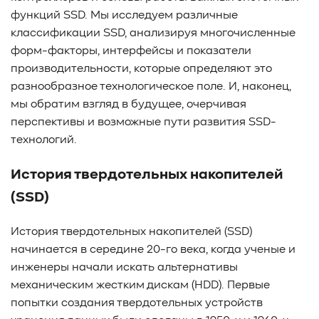
#Pure Storage
#кэширование
#SRAM
функций SSD. Мы исследуем различные
#DRAM Cache
#SLC Cache
#PLP
классификации SSD, анализируя многочисленные
#Объектное хранилище
#HTTP/TCP
#CPU
#Flash
форм-факторы, интерфейсы и показатели
#Baum UDS
#оверпровижининг
#SCSI/SAS
производительности, которые определяют это
#enterprise SSD
#сonsumer SSD
#подбор СХД
разнообразное технологическое поле. И, наконец,
#storage management
#Redfish
#Swordfish
мы обратим взгляд в будущее, очерчивая
#Sunfish
#SODA Foundation
#disaggregated storage
перспективы и возможные пути развития SSD-
технологий.
#NVMe-oF
#производительность
#I/O
#bandwidth
#throughput
#block size
#I/O size
История твердотельных накопителей
#IOPs
#latency
#queue depth
#percentile
#workload
#Sprandom
#preconditioning
(SSD)
#Scality ADI
#S3 over RDMA
#GPU-Direct
История твердотельных накопителей (SSD)
#Guardian
#MCP-интеграция
#Киберустойчивость
начинается в середине 20-го века, когда ученые и
#Резервное копирование
#управление СХД
инженеры начали искать альтернативы
#стандарт
#DRAM-кэш
#EPO-safe cache
механическим жестким дискам (HDD). Первые
#ArmorCache
#Mode Page 08h
#биты WCE
#RCD
попытки создания твердотельных устройств
#FUA
#Linux
#ZFS
#Windows