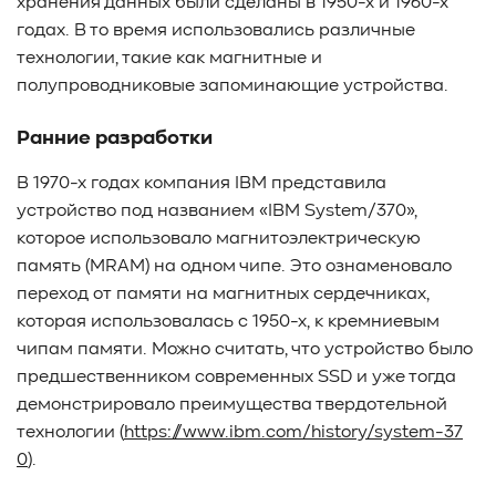
хранения данных были сделаны в 1950-х и 1960-х
#Western Digital OptiNAND
##checkpoint
годах. В то время использовались различные
#Безопасность
#SMR
#Shingled Magnetic Recording
технологии, такие как магнитные и
#NAS
#DM-SMR
#HM-SMR
#FDP
#RAID Offload
полупроводниковые запоминающие устройства.
#Kioxia
Ранние разработки
В 1970-х годах компания IBM представила
устройство под названием «IBM System/370»,
которое использовало магнитоэлектрическую
память (MRAM) на одном чипе. Это ознаменовало
переход от памяти на магнитных сердечниках,
которая использовалась с 1950-х, к кремниевым
чипам памяти. Можно считать, что устройство было
предшественником современных SSD и уже тогда
демонстрировало преимущества твердотельной
технологии (
https://www.ibm.com/history/system-37
0
).