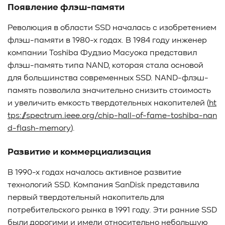
Появление флэш-памяти
Революция в области SSD началась с изобретением
флэш-памяти в 1980-х годах. В 1984 году инженер
компании Toshiba Фудзио Масуока представил
флэш-память типа NAND, которая стала основой
для большинства современных SSD. NAND-флэш-
память позволила значительно снизить стоимость
и увеличить емкость твердотельных накопителей (
ht
tps://spectrum.ieee.org/chip-hall-of-fame-toshiba-nan
d-flash-memory
).
Развитие и коммерциализация
В 1990-х годах началось активное развитие
технологий SSD. Компания SanDisk представила
первый твердотельный накопитель для
потребительского рынка в 1991 году. Эти ранние SSD
были дорогими и имели относительно небольшую