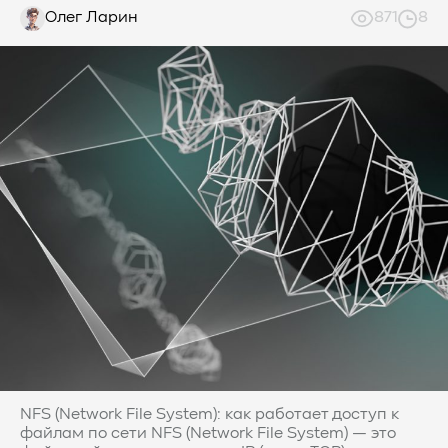
Олег Ларин
871
8
NFS (Network File System): как работает доступ к
файлам по сети NFS (Network File System) — это