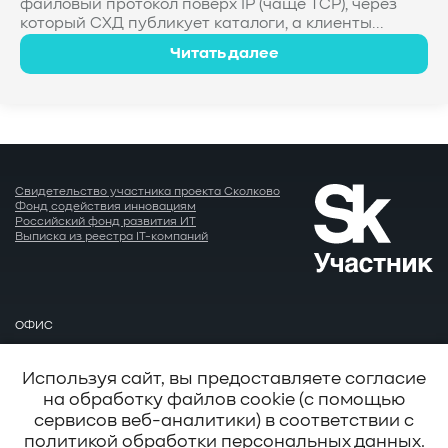
файловый протокол поверх IP (чаще TCP), через
который СХД публикует каталоги, а клиенты...
Читать далее
Свидетельство участника проекта Сколково
Фонд содействия инновациям
Российский фонд развития ИТ
Выписка из реестра IT-компаний
ОФИС
Москва
EMAIL
Используя сайт, вы предоставляете согласие
info@baum.ru
на обработку файлов cookie (с помощью
АДРЕС
сервисов веб-аналитики) в соответствии с
Москва, ул. Нобеля д. 7
политикой обработки персональных данных
.