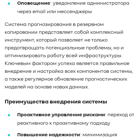
#Western Digital OptiNAND
##checkpoint
Оповещение
: уведомление администратора
#Безопасность
#SMR
#Shingled Magnetic Recording
через email или мессенджеры
#NAS
#DM-SMR
#HM-SMR
#FDP
#RAID Offload
Система прогнозирования в резервном
#Kioxia
копировании представляет собой комплексный
инструмент, который позволяет не только
предотвращать потенциальные проблемы, но и
оптимизировать работу всей инфраструктуры.
Ключевым фактором успеха является правильное
внедрение и настройка всех компонентов системы,
а также регулярное обновление прогностических
моделей на основе новых данных.
Преимущества внедрения системы
Проактивное управление рисками
: переход от
реактивного к проактивному подходу
Повышение надежности
: минимизация