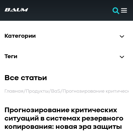
Категории
Теги
#Программирование
#Разработка
#Тестирование
Все статьи
#Лаборатория
#Технологии
#Локальное хранилище
#Сети
#NVMEoF/FC
Главная
/
Продукты
/
BaS
/
Прогнозирование критически
#Документация
#Архитектура
#Протоколы
#ИИ
#Системное администрирование
Прогнозирование критических
AI
Storage
#ФайловаяСистема
#СистемныйАнализ
ситуаций в системах резервного
#Кибербезопасность
#BAUMSTORAGE
копирования: новая эра защиты
#ОблачныеТехнологии
#ОбъектноеХранилище
Читать
Читать