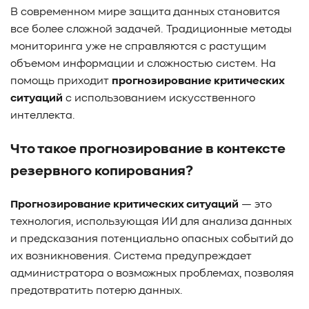
В современном мире защита данных становится
#TCP
#GDS
#DIF/DIX
#ZeroTrust
#AmongUs
все более сложной задачей. Традиционные методы
#SensorLM
#ЗащитаДанных
#Product
мониторинга уже не справляются с растущим
#it-инфраструктура
#коммутаторы
#Codium
объемом информации и сложностью систем. На
#ComputationalStorage
#StorageArchitecture
помощь приходит
прогнозирование критических
#DataProcessing
#StorageOffload
#серверы
ситуаций
с использованием искусственного
#DRAM
#HBM
#рынок
#NVIDIA
#Inference
интеллекта.
#KV_cache
#Long-context_LLM
#AI_datacenter
#Кибератака
#Риски
#Продукт
Что такое прогнозирование в контексте
#система_мониторинга
#ПО
#data fabric
резервного копирования?
#architecture
#Tech Pulse
#Векторные базы данных
#AI-инфраструктура
#Enterprise AI
#VAST Data
Прогнозирование критических ситуаций
— это
#WEKA
#Hitachi Vantara
#SES
#индустрия
технология, использующая ИИ для анализа данных
#Вычислительные накопители
и предсказания потенциально опасных событий до
#Computational Storage
#ML
#VDURA
#all-flash
их возникновения. Система предупреждает
#распределенные файловые системы
#NetApp
администратора о возможных проблемах, позволяя
#DASE архитектура
#HPC
предотвратить потерю данных.
#система_виртуализации
#Qdrant
#Hammerspace