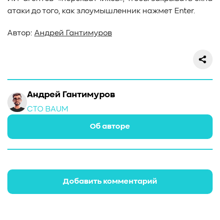
#Western Digital OptiNAND
##checkpoint
атаки до того, как злоумышленник нажмет Enter.
#Безопасность
#SMR
#Shingled Magnetic Recording
#NAS
#DM-SMR
#HM-SMR
#FDP
#RAID Offload
Автор:
Андрей Гантимуров
#Kioxia
Андрей Гантимуров
CTO BAUM
Об авторе
Добавить комментарий