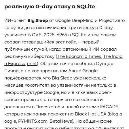
#TCP
#GDS
#DIF/DIX
#ZeroTrust
#AmongUs
реальную 0-day атаку в SQLite
#SensorLM
#ЗащитаДанных
#Product
ИИ-агент
Big Sleep
от Google DeepMind и Project Zero
#it-инфраструктура
#коммутаторы
#Codium
за сутки до атаки вычислил критическую 0-day-
#ComputationalStorage
#StorageArchitecture
уязвимость CVE-2025-6965 в SQLite и тем самым
#DataProcessing
#StorageOffload
#серверы
сорвал готовившийся эксплойт, – первый
#DRAM
#HBM
#рынок
#NVIDIA
#Inference
публичный случай, когда автономный ИИ сорвал
#KV_cache
#Long-context_LLM
#AI_datacenter
реальную кибератаку (
The Economic Times
,
The India
#Кибератака
#Риски
#Продукт
n Express
,
mint
). Об этом лично сообщил Сундар
#система_мониторинга
#ПО
#data fabric
Пичаи, а на корпоративном блоге Google
#architecture
#Tech Pulse
#Векторные базы данных
подчёркивается, что Big Sleep уже несколько
#AI-инфраструктура
#Enterprise AI
#VAST Data
месяцев «охотится» за уязвимостями не только в
#WEKA
#Hitachi Vantara
#SES
#индустрия
инфраструктуре Google, но и в ключевых open-
#Вычислительные накопители
source-проектах, а теперь его возможности
#Computational Storage
#ML
#VDURA
#all-flash
дополнятся в Timesketch и новой системе FACADE,
#распределенные файловые системы
#NetApp
которые компания покажет на Black Hat USA (
blog.g
#DASE архитектура
#HPC
oogle
,
PYMNTS.com
,
BetaNews
). На общем фоне
#система_виртуализации
#Qdrant
#Hammerspace
прогнозы аналитиков о киберугрозах-2025 выглядят