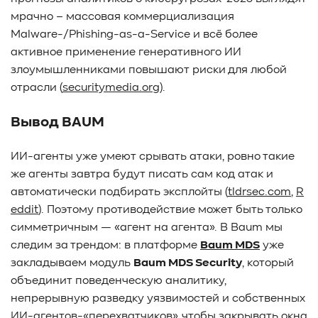
#Pure Storage
#кэширование
#SRAM
мрачно – массовая коммерциализация
#DRAM Cache
#SLC Cache
#PLP
Malware-/Phishing-as-a-Service и всё более
#Объектное хранилище
#HTTP/TCP
#CPU
#Flash
активное применение генеративного ИИ
#Baum UDS
#оверпровижининг
#SCSI/SAS
злоумышленниками повышают риски для любой
#enterprise SSD
#сonsumer SSD
#подбор СХД
отрасли (
securitymedia.org
).
#storage management
#Redfish
#Swordfish
Вывод BAUM
#Sunfish
#SODA Foundation
#disaggregated storage
#NVMe-oF
#производительность
#I/O
ИИ-агенты уже умеют срывать атаки, ровно такие
#bandwidth
#throughput
#block size
#I/O size
же агенты завтра будут писать сам код атак и
#IOPs
#latency
#queue depth
#percentile
автоматически подбирать эксплойты (
tldrsec.com
,
R
#workload
#Sprandom
#preconditioning
eddit
). Поэтому противодействие может быть только
#Scality ADI
#S3 over RDMA
#GPU-Direct
симметричным — «агент на агента». В Baum мы
#Guardian
#MCP-интеграция
#Киберустойчивость
следим за трендом: в платформе
Baum MDS
уже
#Резервное копирование
#управление СХД
закладываем модуль
Baum MDS Security
, который
#стандарт
#DRAM-кэш
#EPO-safe cache
объединит поведенческую аналитику,
#ArmorCache
#Mode Page 08h
#биты WCE
#RCD
непрерывную разведку уязвимостей и собственных
#FUA
#Linux
#ZFS
#Windows
ИИ-агентов-«перехватчиков», чтобы закрывать окна