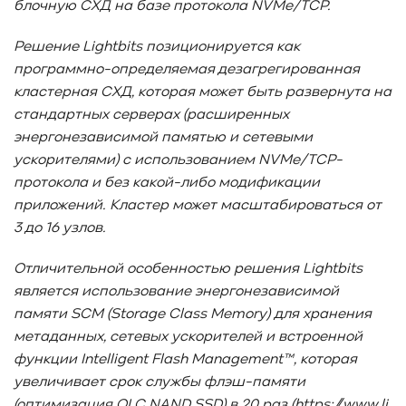
блочную СХД на базе протокола NVMe
/TCP
.
#TCP
#GDS
#DIF/DIX
#ZeroTrust
#AmongUs
#SensorLM
#ЗащитаДанных
#Product
Решение Lightbits
позиционируется как
#it-инфраструктура
#коммутаторы
#Codium
программно-определяемая дезагрегированная
#ComputationalStorage
#StorageArchitecture
кластерная СХД, которая может быть развернута на
#DataProcessing
#StorageOffload
#серверы
стандартных серверах (расширенных
энергонезависимой памятью и сетевыми
#DRAM
#HBM
#рынок
#NVIDIA
#Inference
ускорителями) с использованием NVMe
/TCP
-
#KV_cache
#Long-context_LLM
#AI_datacenter
протокола и без какой-либо модификации
#Кибератака
#Риски
#Продукт
приложений. Кластер может масштабироваться от
#система_мониторинга
#ПО
#data fabric
3 до 16 узлов.
#architecture
#Tech Pulse
#Векторные базы данных
#AI-инфраструктура
#Enterprise AI
#VAST Data
Отличительной особенностью решения Lightbits
#WEKA
#Hitachi Vantara
#SES
#индустрия
является использование энергонезависимой
#Вычислительные накопители
памяти SCM
(Storage
Class
Memory
) для хранения
#Computational Storage
#ML
#VDURA
#all-flash
метаданных, сетевых ускорителей и встроенной
#распределенные файловые системы
#NetApp
функции Intelligent
Flash
Management
™, которая
#DASE архитектура
#HPC
увеличивает срок службы флэш-памяти
#система_виртуализации
#Qdrant
#Hammerspace
(оптимизация QLC
NAND
SSD
) в 20 раз (
https://www.li