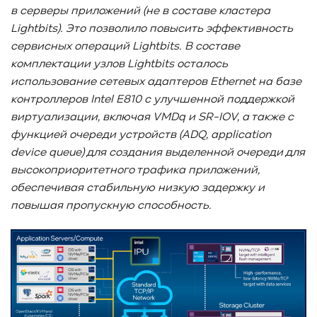
#Western Digital OptiNAND
##checkpoint
в серверы приложений (не в составе кластера
#Безопасность
#SMR
#Shingled Magnetic Recording
Lightbits
). Это позволило повысить эффективность
#NAS
#DM-SMR
#HM-SMR
#FDP
#RAID Offload
сервисных операций Lightbits
. В составе
#Kioxia
комплектации узлов Lightbits
осталось
использование сетевых адаптеров Ethernet
на базе
контроллеров Intel
E
810 с улучшенной поддержкой
виртуализации, включая VMDq
и SR
-IOV
, а также с
функцией очереди устройств (ADQ
, application
device
queue
) для создания выделенной очереди для
высокоприоритетного трафика приложений,
обеспечивая стабильную низкую задержку и
повышая пропускную способность.