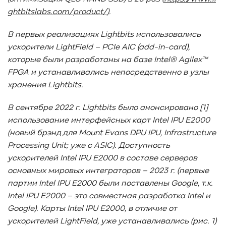
#Pure Storage
#кэширование
#SRAM
ghtbitslabs.com/product/
).
#DRAM Cache
#SLC Cache
#PLP
#Объектное хранилище
#HTTP/TCP
#CPU
#Flash
В первых реализациях Lightbits
использовались
ускорители LightField
#Baum UDS
#оверпровижининг
– PCIe
AIC
(add
#SCSI/SAS
-in
-card
),
которые были разработаны на базе Intel
® Agilex
™
#enterprise SSD
#сonsumer SSD
#подбор СХД
FPGA
и устанавливались непосредственно в узлы
#storage management
#Redfish
#Swordfish
хранения Lightbits
.
#Sunfish
#SODA Foundation
#disaggregated storage
#NVMe-oF
#производительность
#I/O
В сентябре 2022 г. Lightbits
было анонсировано [1]
#bandwidth
#throughput
#block size
#I/O size
использование интерфейсных карт Intel
IPU
E
2000
#IOPs
#latency
#queue depth
#percentile
(новый брэнд для Mount
Evans
DPU
IPU
, Infrastructure
#workload
#Sprandom
#preconditioning
Processing
Unit
; уже с ASIC
). Доступность
#Scality ADI
#S3 over RDMA
#GPU-Direct
ускорителей Intel
IPU
E
2000 в составе серверов
#Guardian
#MCP-интеграция
#Киберустойчивость
основных мировых интеграторов – 2023 г. (первые
#Резервное копирование
#управление СХД
партии Intel
IPU
E
2000 были поставлены Google
, т.к.
#стандарт
#DRAM-кэш
#EPO-safe cache
Intel
IPU
E
2000 – это совместная разработка Intel
и
#ArmorCache
#Mode Page 08h
#биты WCE
#RCD
Google
). Карты Intel
IPU
E
2000, в отличие от
#FUA
#Linux
#ZFS
#Windows
ускорителей LightField
, уже устанавливались (рис. 1)