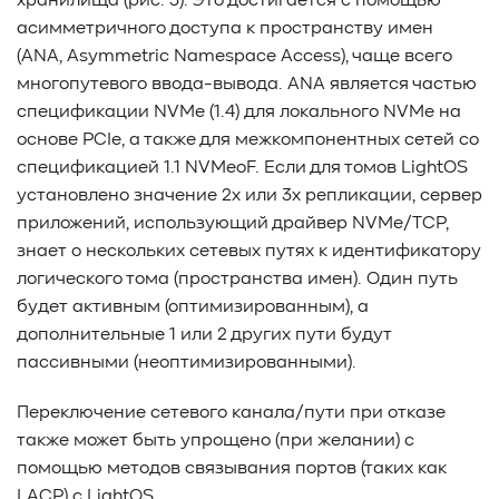
хранилища (рис. 3). Это достигается с помощью
асимметричного доступа к пространству имен
(ANA, Asymmetric Namespace Access), чаще всего
многопутевого ввода-вывода. ANA является частью
спецификации NVMe (1.4) для локального NVMe на
основе PCIe, а также для межкомпонентных сетей со
спецификацией 1.1 NVMeoF. Если для томов LightOS
установлено значение 2x или 3x репликации, сервер
приложений, использующий драйвер NVMe/TCP,
знает о нескольких сетевых путях к идентификатору
логического тома (пространства имен). Один путь
будет активным (оптимизированным), а
дополнительные 1 или 2 других пути будут
пассивными (неоптимизированными).
Переключение сетевого канала/пути при отказе
также может быть упрощено (при желании) с
помощью методов связывания портов (таких как
LACP) с LightOS.