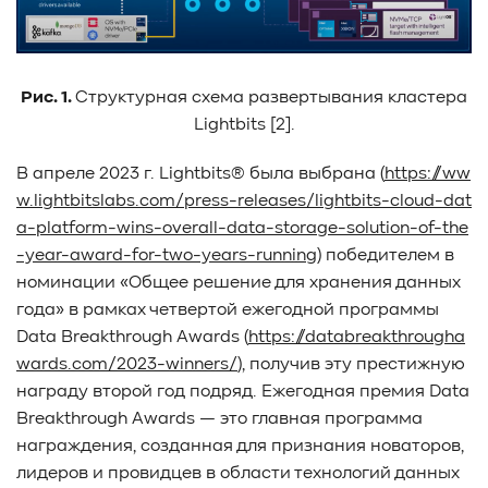
Рис. 1.
Структурная схема развертывания кластера
Lightbits [2].
В апреле 2023 г. Lightbits® была выбрана (
https://ww
w.lightbitslabs.com/press-releases/lightbits-cloud-dat
a-platform-wins-overall-data-storage-solution-of-the
-year-award-for-two-years-running
) победителем в
номинации «Общее решение для хранения данных
года» в рамках четвертой ежегодной программы
Data Breakthrough Awards (
https://databreakthrougha
wards.com/2023-winners/
), получив эту престижную
награду второй год подряд. Ежегодная премия Data
Breakthrough Awards — это главная программа
награждения, созданная для признания новаторов,
лидеров и провидцев в области технологий данных