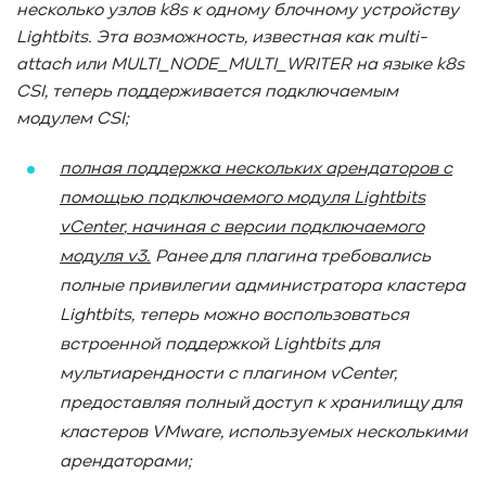
несколько узлов k
8s
к одному блочному устройству
Lightbits
. Эта возможность, известная как multi
-
attach
или MULTI
_NODE
_MULTI
_WRITER
на языке k
8s
CSI
, теперь поддерживается подключаемым
модулем CSI
;
полная поддержка нескольких арендаторов с
помощью подключаемого модуля Lightbits
vCenter
, начиная с версии подключаемого
модуля v
3.
Ранее для плагина требовались
полные привилегии администратора кластера
Lightbits
, теперь можно воспользоваться
встроенной поддержкой Lightbits
для
мультиарендности с плагином vCenter
,
предоставляя полный доступ к хранилищу для
кластеров VMware
, используемых несколькими
арендаторами;