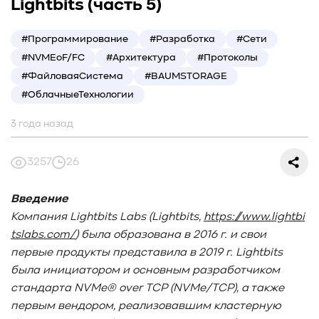
#СредниеДанные
#ШколаСХД
#БольшиеДанные
Lightbits (часть 5)
#Виртуализация
#МашинноеОбучение
#Автоматизация
#СистемноеАдминистрирование
#Программирование
#Разработка
#Сети
#ЛокальноеХранилище
#Наука
#AgenticAI
#NVMEoF/FC
#Архитектура
#Протоколы
#ИскусственныйИнтеллект
#AI
#LLM
#ФайловаяСистема
#BAUMSTORAGE
#Инновации
#Будущее
#СХД
#AllFlash
#BAUM
#ОблачныеТехнологии
#MDS
#Data
#SSD
#nvme
#enterprise
#tlc
3 года назад
#qlc
#plc
#zns
#dwpd
#3dxpoint
#optane
#cxl
#3d-nand
#BaumTechPulse
#Baum MDS
3257
26
#Baum MDS Security
#BaumMDS
#BaumUDS
#BaumSWARM
#OFP
#pNFS
#S3
#RAG
Введение
#VectorBucket
#АгентныйИИ
#ЭкосистемаBaum
Компания Lightbits
Labs
(Lightbits
,
https
://
www
.
lightbi
#ПирамидаBaum
#WALSH
#GPU
#Medical
tslabs
.
com
/
) была образована в 2016 г. и свои
#Здравоохранение
#SWARM
#RDMA
#Gartner
первые продукты представила в 2019 г. Lightbits
#Storage
#NAND
#SCM
#HDD
#SATA
#SAS
была инициатором и основным разработчиком
#NFS
#SNIA
#scsi
#protocols
#t10
стандарта NVMe
® over
TCP
(NVMe
/TCP
), а также
#reservations
#СРК
#BaS
первым вендором, реализовавшим кластерную
#РезервноеКопирование
#HAMR
#PMR
#MAMR