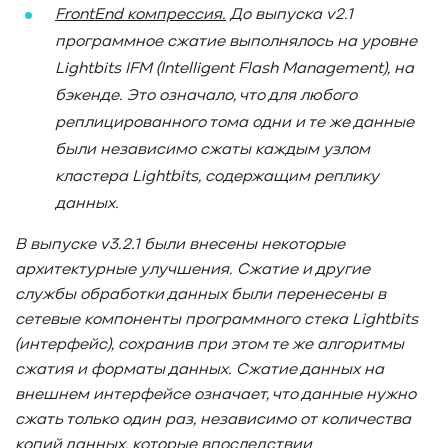
FrontEnd
компрессия.
До выпуска v
2.1
программное сжатие выполнялось на уровне
Lightbits
IFM
(Intelligent
Flash
Management
), на
бэкенде. Это означало, что для любого
реплицированного тома одни и те же данные
были независимо сжаты каждым узлом
кластера Lightbits
, содержащим реплику
данных.
В выпуске v
3.2.1 были внесены некоторые
архитектурные улучшения. Сжатие и другие
службы обработки данных были перенесены в
сетевые компоненты программного стека Lightbits
(интерфейс), сохранив при этом те же алгоритмы
сжатия и форматы данных. Сжатие данных на
внешнем интерфейсе означает, что данные нужно
сжать только один раз, независимо от количества
копий данных, которые впоследствии