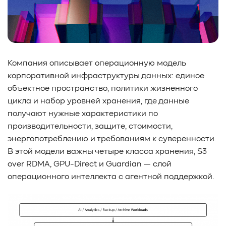
#TCP
#GDS
#DIF/DIX
#ZeroTrust
#AmongUs
#SensorLM
#ЗащитаДанных
#Product
#it-инфраструктура
#коммутаторы
#Codium
#ComputationalStorage
#StorageArchitecture
#DataProcessing
#StorageOffload
#серверы
Компания описывает операционную модель
корпоративной инфраструктуры данных: единое
#DRAM
#HBM
#рынок
#NVIDIA
#Inference
объектное пространство, политики жизненного
#KV_cache
#Long-context_LLM
#AI_datacenter
цикла и набор уровней хранения, где данные
#Кибератака
#Риски
#Продукт
получают нужные характеристики по
#система_мониторинга
#ПО
#data fabric
производительности, защите, стоимости,
#architecture
#Tech Pulse
#Векторные базы данных
энергопотреблению и требованиям к суверенности.
#AI-инфраструктура
#Enterprise AI
#VAST Data
В этой модели важны четыре класса хранения, S3
#WEKA
#Hitachi Vantara
#SES
#индустрия
over RDMA, GPU-Direct и Guardian — слой
#Вычислительные накопители
операционного интеллекта с агентной поддержкой.
#Computational Storage
#ML
#VDURA
#all-flash
#распределенные файловые системы
#NetApp
#DASE архитектура
#HPC
#система_виртуализации
#Qdrant
#Hammerspace