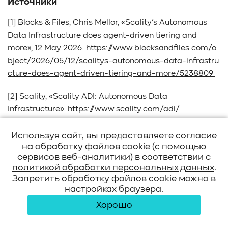
Источники
[1] Blocks & Files, Chris Mellor, «Scality’s Autonomous
Data Infrastructure does agent-driven tiering and
more», 12 May 2026. https:
//www.blocksandfiles.com/o
bject/2026/05/12/scalitys-autonomous-data-infrastru
cture-does-agent-driven-tiering-and-more/5238809
[2] Scality, «Scality ADI: Autonomous Data
Infrastructure». https:
//www.scality.com/adi/
[3] Scality, «Scality ADI: Autonomous Data
Используя сайт, вы предоставляете согласие
Infrastructure for Enterprise AI». https:
//www.scality.co
на обработку файлов cookie (с помощью
сервисов веб-аналитики) в соответствии с
m/press-releases/scality-adi-launch/
политикой обработки персональных данных
.
Запретить обработку файлов cookie можно в
настройках браузера.
Хорошо
Андрей Гантимуров