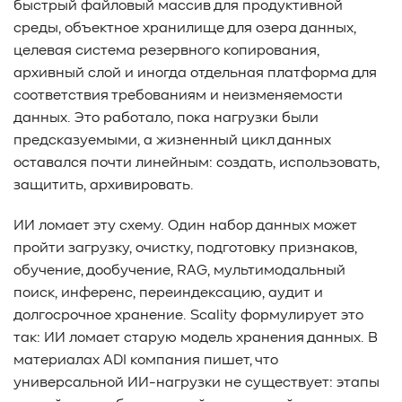
быстрый файловый массив для продуктивной
#Western Digital OptiNAND
##checkpoint
среды, объектное хранилище для озера данных,
#Безопасность
#SMR
#Shingled Magnetic Recording
целевая система резервного копирования,
#NAS
#DM-SMR
#HM-SMR
#FDP
#RAID Offload
архивный слой и иногда отдельная платформа для
#Kioxia
соответствия требованиям и неизменяемости
данных. Это работало, пока нагрузки были
предсказуемыми, а жизненный цикл данных
оставался почти линейным: создать, использовать,
защитить, архивировать.
ИИ ломает эту схему. Один набор данных может
пройти загрузку, очистку, подготовку признаков,
обучение, дообучение, RAG, мультимодальный
поиск, инференс, переиндексацию, аудит и
долгосрочное хранение. Scality формулирует это
так: ИИ ломает старую модель хранения данных. В
материалах ADI компания пишет, что
универсальной ИИ-нагрузки не существует: этапы