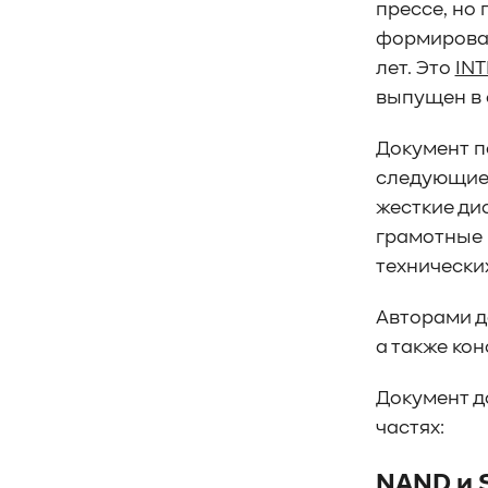
#SWARM
#RDMA
#Gartner
прессе, но
#Storage
#NAND
#SCM
#HDD
формирован
#SATA
#SAS
#NFS
#SNIA
#scsi
лет. Это
IN
#protocols
#t10
#reservations
выпущен в 
#СРК
#BaS
Документ п
#РезервноеКопирование
#HAMR
#PMR
#MAMR
#TCP
#GDS
следующие 
#DIF/DIX
#ZeroTrust
#AmongUs
жесткие дис
#SensorLM
#ЗащитаДанных
грамотные 
#Product
#it-инфраструктура
технических
#коммутаторы
#Codium
Авторами д
#ComputationalStorage
а также ко
#StorageArchitecture
#DataProcessing
#StorageOffload
Документ д
#серверы
#DRAM
#HBM
#рынок
частях:
#NVIDIA
#Inference
#KV_cache
#Long-context_LLM
#AI_datacenter
NAND и 