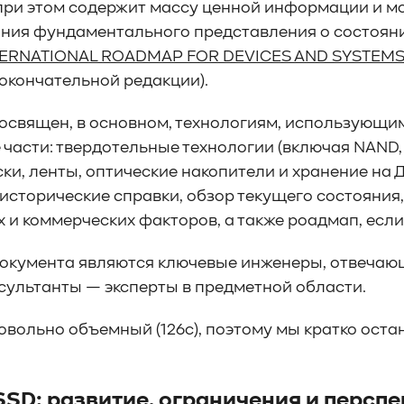
 при этом содержит массу ценной информации и м
ия фундаментального представления о состояни
TERNATIONAL ROADMAP FOR DEVICES AND SYSTEMS:
окончательной редакции).
освящен, в основном, технологиям, использующимс
части: твердотельные технологии (включая NAND,
ки, ленты, оптические накопители и хранение на 
исторические справки, обзор текущего состояния
 и коммерческих факторов, а также роадмап, если 
окумента являются ключевые инженеры, отвечающи
нсультанты — эксперты в предметной области.
овольно объемный (126с), поэтому мы кратко оста
SSD: развитие, ограничения и персп