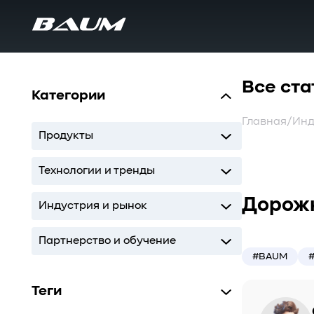
Все ста
Категории
Главная
/
Инд
Продукты
UDS
MDS
SWARM
BaS
Технологии и тренды
Дорожн
Storage
AI
ИТ-инфраструктура
Индустрия и рынок
Storage
AI
ИТ-инфраструктура
Партнерство и обучение
#BAUM
Кодиум
Глоссарий
Теги