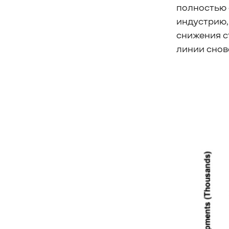
полностью 
#управление СХД
#стандарт
#DRAM-кэш
#EPO-safe cache
индустрию,
#ArmorCache
#Mode Page 08h
снижения с
#биты WCE
#RCD
#FUA
#Linux
линии снов
#ZFS
#Windows
#Western Digital OptiNAND
##checkpoint
#Безопасность
#SMR
#Shingled Magnetic Recording
#NAS
#DM-SMR
#HM-SMR
#FDP
#RAID Offload
#Kioxia