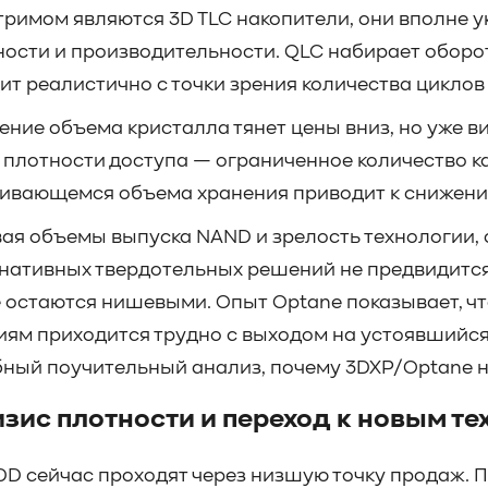
римом являются 3D TLC накопители, они вполне у
ости и производительности. QLC набирает обороты 
ит реалистично с точки зрения количества циклов
ение объема кристалла тянет цены вниз, но уже в
 плотности доступа — ограниченное количество к
ивающемся объема хранения приводит к снижени
ая объемы выпуска NAND и зрелость технологии, 
нативных твердотельных решений не предвидится
 остаются нишевыми. Опыт Optane показывает, ч
ям приходится трудно с выходом на устоявшийся
ный поучительный анализ, почему 3DXP/Optane не 
изис плотности и переход к новым т
DD сейчас проходят через низшую точку продаж. П