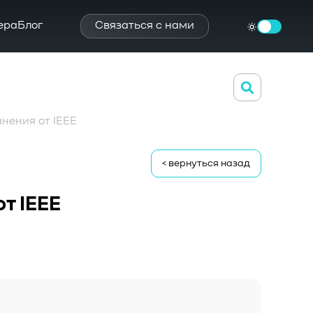
ера
Блог
Связаться с нами
нения от IEEE
< вернуться назад
т IEEE