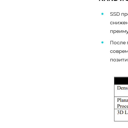
#Кибератака
#Риски
#Продукт
#система_мониторинга
#ПО
SSD пр
#data fabric
#architecture
#Tech Pulse
снижен
#Векторные базы данных
преиму
#AI-инфраструктура
#Enterprise AI
После 
#VAST Data
#WEKA
соврем
#Hitachi Vantara
#SES
#индустрия
#Вычислительные накопители
позити
#Computational Storage
#ML
#VDURA
#all-flash
#распределенные файловые системы
#NetApp
#DASE архитектура
#HPC
#система_виртуализации
#Qdrant
#Hammerspace
#Pure Storage
#кэширование
#SRAM
#DRAM Cache
#SLC Cache
#PLP
#Объектное хранилище
#HTTP/TCP