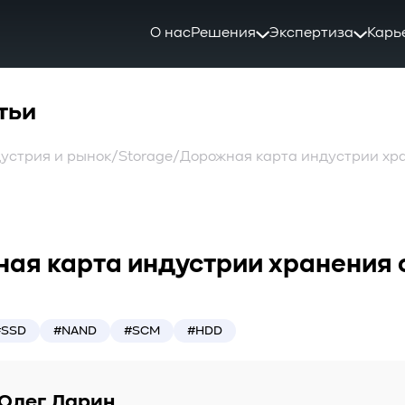
О нас
Решения
Экспертиза
Карь
тьи
устрия и рынок
/
Storage
/
Дорожная карта индустрии хра
ая карта индустрии хранения о
#SSD
#NAND
#SCM
#HDD
Олег Ларин