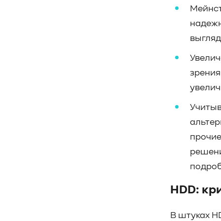
Мейнст
#CPU
#Flash
#Baum UDS
надежн
#оверпровижининг
#SCSI/SAS
#enterprise SSD
#сonsumer SSD
выгляд
#подбор СХД
#storage management
Увелич
#Redfish
#Swordfish
#Sunfish
зрения
#SODA Foundation
увелич
#disaggregated storage
#NVMe-oF
#производительность
#I/O
Учитыв
#bandwidth
#throughput
#block size
альтер
#I/O size
#IOPs
#latency
прочие
#queue depth
#percentile
решени
#workload
#Sprandom
#preconditioning
#Scality ADI
подроб
#S3 over RDMA
#GPU-Direct
HDD: кр
#Guardian
#MCP-интеграция
#Киберустойчивость
В штуках H
#Резервное копирование