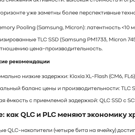
а снижения активности: высокая стоимость и огр
горизонте уже заметны более перспективные техн
mory Pooling (Samsung, Micron): латентность <10 
зированные TLC SSD (Samsung PM1733, Micron 745
отношению цена-производительность.
кие рекомендации
мально низкие задержки: Kioxia XL-Flash (CM6, FL6)
альный баланс цены и производительности: TLC S
я ёмкость с приемлемой задержкой: QLC SSD с SC
: как QLC и PLC меняют экономику 
е QLC-накопители (четыре бита на ячейку) дости