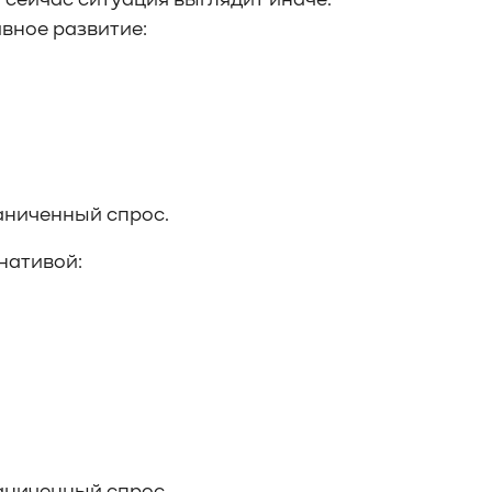
 сейчас ситуация выглядит иначе.
вное развитие:
аниченный спрос.
нативой: