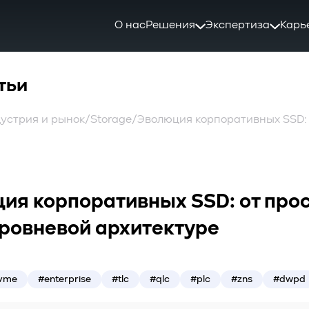
О нас
Решения
Экспертиза
Карь
тьи
устрия и рынок
/
Storage
/
ия корпоративных SSD: от про
ровневой архитектуре
vme
#enterprise
#tlc
#qlc
#plc
#zns
#dwpd