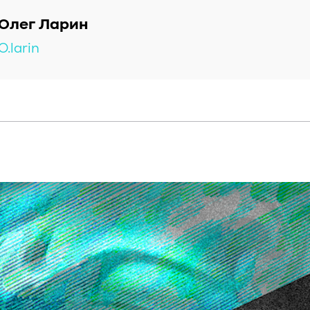
Олег Ларин
O.larin