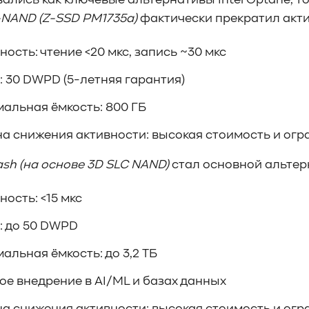
ались как ключевые альтернативы Intel Optane, то
-NAND (Z-SSD PM1735a)
фактически прекратил акти
ность: чтение <20 мкс, запись ~30 мкс
: 30 DWPD (5-летняя гарантия)
альная ёмкость: 800 ГБ
а снижения активности: высокая стоимость и огр
lash (на основе 3D SLC NAND)
стал основной альтер
ность: <15 мкс
: до 50 DWPD
альная ёмкость: до 3,2 ТБ
ое внедрение в AI/ML и базах данных