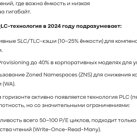
ений, где важна ёмкость и низкая
а гигабайт.
LC-технология в 2024 году подразумевает:
ивные SLC/TLC-кэши (10–25% ёмкости) для компен
.
rovisioning до 40% в корпоративных моделях для 
ьзование Zoned Namespaces (ZNS) для снижения 
 (WA).
а горизонте активно появляется технология PLC (п
отность, но со значительными ограничениями:
ивость всего 50–100 P/E циклов, подходит только
тва чтений (Write-Once-Read-Many).