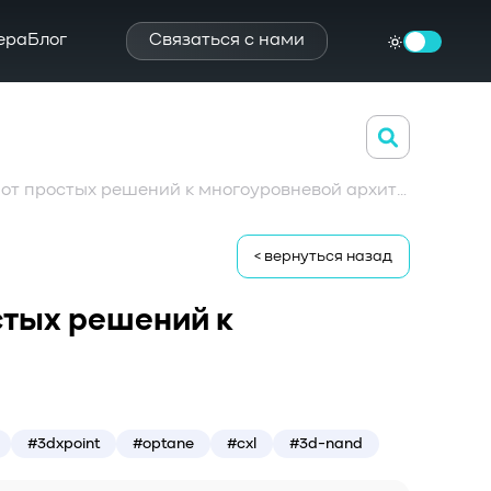
ера
Блог
Связаться с нами
Эволюция корпоративных SSD: от простых решений к многоуровневой архитектуре
< вернуться назад
стых решений к
#3dxpoint
#optane
#cxl
#3d-nand