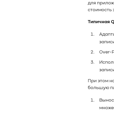
для прилож
стоимость з
Типичная Q
Адапт
записи
Over-P
Испол
записи
При этом н
большую пл
Выносл
множес