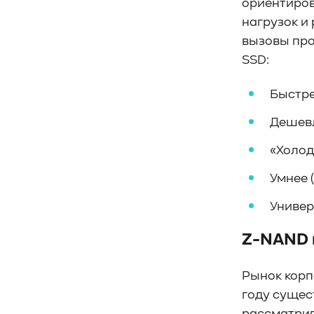
#Кибератака
#Риски
#Продукт
ориентирова
#система_мониторинга
#ПО
нагрузок и
#data fabric
#architecture
вызовы про
#Tech Pulse
SSD:
#Векторные базы данных
#AI-инфраструктура
#Enterprise AI
Быстре
#VAST Data
#WEKA
Дешевл
#Hitachi Vantara
#SES
#индустрия
#Вычислительные накопители
«Холод
#Computational Storage
#ML
Умнее 
#VDURA
#all-flash
#распределенные файловые системы
Универ
#NetApp
#DASE архитектура
#HPC
#система_виртуализации
#Qdrant
Z-NAND 
#Hammerspace
#Pure Storage
#кэширование
#SRAM
Рынок корп
#DRAM Cache
#SLC Cache
#PLP
году сущес
#Объектное хранилище
#HTTP/TCP