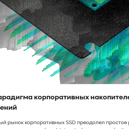
арадигма корпоративных накопител
ений
й рынок корпоративных SSD преодолел простое р