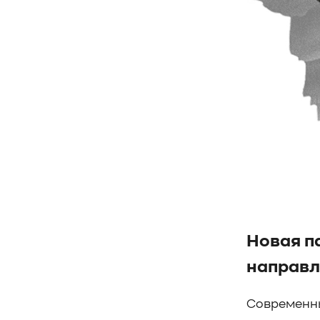
#SWARM
#RDMA
#Gartner
#Storage
#NAND
#SCM
#HDD
#SATA
#SAS
#NFS
#SNIA
#scsi
#protocols
#t10
#reservations
#СРК
#BaS
#РезервноеКопирование
#HAMR
#PMR
#MAMR
#TCP
#GDS
#DIF/DIX
#ZeroTrust
#AmongUs
#SensorLM
#ЗащитаДанных
#Product
#it-инфраструктура
#коммутаторы
#Codium
#ComputationalStorage
#StorageArchitecture
Новая п
#DataProcessing
#StorageOffload
#серверы
#DRAM
#HBM
#рынок
направл
#NVIDIA
#Inference
#KV_cache
#Long-context_LLM
#AI_datacenter
Современны