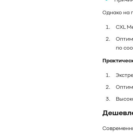
Причин
#управление СХД
#стандарт
#DRAM-кэш
#EPO-safe cache
Однако на 
#ArmorCache
#Mode Page 08h
CXL Me
#биты WCE
#RCD
#FUA
#Linux
#ZFS
#Windows
Оптими
#Western Digital OptiNAND
по со
##checkpoint
#Безопасность
#SMR
#Shingled Magnetic Recording
#NAS
Практичес
#DM-SMR
#HM-SMR
#FDP
#RAID Offload
#Kioxia
Экстре
Оптим
Высока
Дешевле
Современны