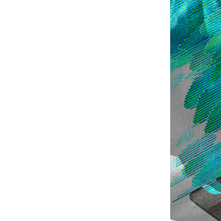
#СистемноеАдминистрирование
#ЛокальноеХранилище
#Наука
#AgenticAI
#ИскусственныйИнтеллект
#AI
#LLM
#Инновации
#Будущее
#СХД
#AllFlash
#BAUM
#MDS
#Data
#SSD
#nvme
#enterprise
#tlc
#qlc
#plc
#zns
#dwpd
#3dxpoint
#optane
#cxl
#3d-nand
#BaumTechPulse
#Baum MDS
#Baum MDS Security
#BaumMDS
#BaumUDS
#BaumSWARM
#OFP
#pNFS
#S3
#RAG
#VectorBucket
#АгентныйИИ
#ЭкосистемаBaum
#ПирамидаBaum
#WALSH
#GPU
#Medical
#Здравоохранение