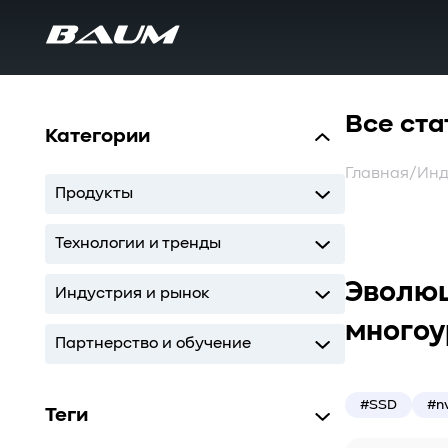
Все ста
Категории
Главная
/
Инд
Продукты
UDS
MDS
SWARM
BaS
Технологии и тренды
Эволюц
Storage
AI
ИТ-инфраструктура
Индустрия и рынок
многоу
Storage
AI
ИТ-инфраструктура
Партнерство и обучение
Кодиум
Глоссарий
#SSD
#n
Теги