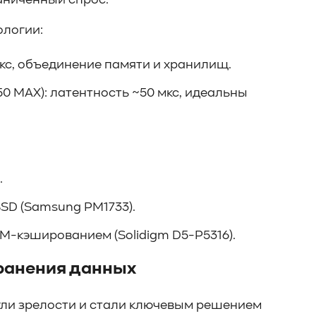
аниченный спрос.
ологии:
мкс, объединение памяти и хранилищ.
0 MAX): латентность ~50 мкс, идеальны
.
SD (Samsung PM1733).
M-кэшированием (Solidigm D5-P5316).
хранения данных
гли зрелости и стали ключевым решением