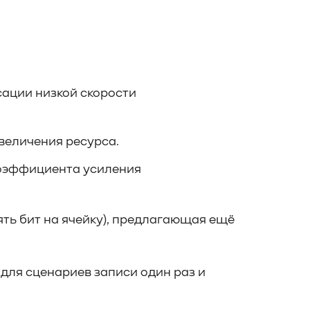
сации низкой скорости
увеличения ресурса.
коэффициента усиления
ять бит на ячейку), предлагающая ещё
 для сценариев записи один раз и