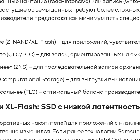
нные на чтение (read-intensive) или запись (write
 растущие объёмы данных требуют более сложных и 
изводители предлагают как минимум пять специ
е (Z-NAND/XL-Flash) – для приложений, чувствите
е (QLC/PLC) – для задач, ориентированных на ёмк
нее» (ZNS) – для последовательной записи архивн
(Computational Storage) – для выгрузки вычислени
сальнее (TLC) – оптимальный баланс производите
и XL-Flash: SSD с низкой латентност
оративных накопителей для приложений с низкими з
твенно изменился. Если ранее технологии Samsung