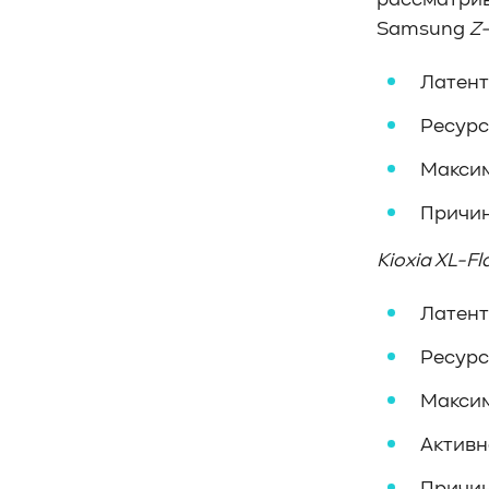
рассматрив
#CPU
#Flash
#Baum UDS
Samsung
Z
#оверпровижининг
#SCSI/SAS
#enterprise SSD
#сonsumer SSD
Латент
#подбор СХД
#storage management
Ресурс
#Redfish
#Swordfish
#Sunfish
#SODA Foundation
Максим
#disaggregated storage
#NVMe-oF
Причин
#производительность
#I/O
#bandwidth
#throughput
#block size
Kioxia XL-F
#I/O size
#IOPs
#latency
#queue depth
#percentile
Латент
#workload
#Sprandom
Ресурс
#preconditioning
#Scality ADI
#S3 over RDMA
#GPU-Direct
Максим
#Guardian
#MCP-интеграция
Активн
#Киберустойчивость
#Резервное копирование