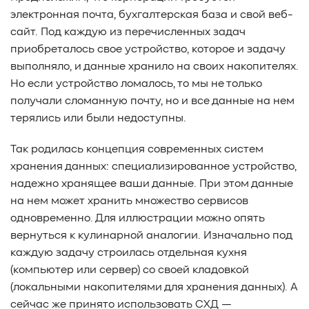
#Pure Storage
#кэширование
#SRAM
электронная почта, бухгалтерская база и свой веб-
#DRAM Cache
#SLC Cache
#PLP
сайт. Под каждую из перечисленных задач
#Объектное хранилище
#HTTP/TCP
#CPU
#Flash
приобреталось свое устройство, которое и задачу
#Baum UDS
#оверпровижининг
#SCSI/SAS
выполняло, и данные хранило на своих накопителях.
#enterprise SSD
#сonsumer SSD
#подбор СХД
Но если устройство ломалось, то мы не только
#storage management
#Redfish
#Swordfish
получали сломанную почту, но и все данные на нем
терялись или были недоступны.
#Sunfish
#SODA Foundation
#disaggregated storage
#NVMe-oF
#производительность
#I/O
Так родилась концепция современных систем
#bandwidth
#throughput
#block size
#I/O size
хранения данных: специализированное устройство,
#IOPs
#latency
#queue depth
#percentile
надежно хранящее ваши данные. При этом данные
#workload
#Sprandom
#preconditioning
на нем может хранить множество сервисов
#Scality ADI
#S3 over RDMA
#GPU-Direct
одновременно. Для иллюстрации можно опять
#Guardian
#MCP-интеграция
#Киберустойчивость
вернуться к кулинарной аналогии. Изначально под
#Резервное копирование
#управление СХД
каждую задачу строилась отдельная кухня
#стандарт
#DRAM-кэш
#EPO-safe cache
(компьютер или сервер) со своей кладовкой
#ArmorCache
#Mode Page 08h
#биты WCE
#RCD
(локальными накопителями для хранения данных). А
#FUA
#Linux
#ZFS
#Windows
сейчас же принято использовать СХД —