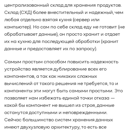
#Western Digital OptiNAND
##checkpoint
централизованный склад для хранения продуктов.
#Безопасность
#SMR
#Shingled Magnetic Recording
Склад (СХД) более вместительный и надежный, чем
#NAS
#DM-SMR
#HM-SMR
#FDP
#RAID Offload
любая отдельно взятая кухня (сервер или
#Kioxia
компьютер). Но сам по себе склад еду не готовит (не
обрабатывает данные), он просто хранит и отдает
их на кухню для последующей обработки (хранит
данные и предоставляет их по запросу).
Самым простым способом повысить надежность
устройства является дублирование всех его
компонентов, а так как никаких сложных
вычислений от такого решения не требуется, то и
компоненты эти могут быть самыми простыми. Это
позволяет нам избежать единой точки отказа —
какой бы компонент не вышел из строя, данные
останутся доступными и неповрежденными.
Сейчас большинство систем хранения данных
имеют двухузловую архитектуру, то есть все