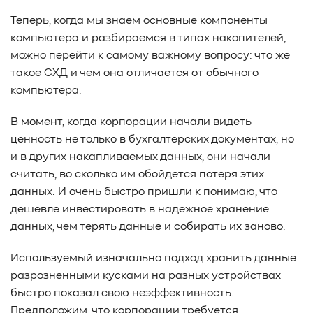
#TCP
#GDS
#DIF/DIX
#ZeroTrust
#AmongUs
Теперь, когда мы знаем основные компоненты
#SensorLM
#ЗащитаДанных
#Product
компьютера и разбираемся в типах накопителей,
#it-инфраструктура
#коммутаторы
#Codium
можно перейти к самому важному вопросу: что же
#ComputationalStorage
#StorageArchitecture
такое СХД и чем она отличается от обычного
#DataProcessing
#StorageOffload
#серверы
компьютера.
#DRAM
#HBM
#рынок
#NVIDIA
#Inference
В момент, когда корпорации начали видеть
#KV_cache
#Long-context_LLM
#AI_datacenter
ценность не только в бухгалтерских документах, но
#Кибератака
#Риски
#Продукт
и в других накапливаемых данных, они начали
#система_мониторинга
#ПО
#data fabric
считать, во сколько им обойдется потеря этих
#architecture
#Tech Pulse
#Векторные базы данных
данных. И очень быстро пришли к понимаю, что
#AI-инфраструктура
#Enterprise AI
#VAST Data
дешевле инвестировать в надежное хранение
#WEKA
#Hitachi Vantara
#SES
#индустрия
данных, чем терять данные и собирать их заново.
#Вычислительные накопители
#Computational Storage
#ML
#VDURA
#all-flash
Используемый изначально подход хранить данные
#распределенные файловые системы
#NetApp
разрозненными кусками на разных устройствах
#DASE архитектура
#HPC
быстро показал свою неэффективность.
#система_виртуализации
#Qdrant
#Hammerspace
Предположим, что корпорации требуется