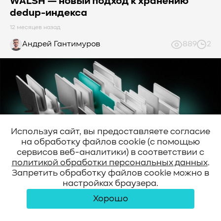
WALSH — новый подход к хранению
dedup-индекса
12 месяцев назад
Андрей Гантимуров
889
2
Используя сайт, вы предоставляете согласие
на обработку файлов cookie (с помощью
сервисов веб-аналитики) в соответствии с
политикой обработки персональных данных
.
Write-Aggregating Log-Structured Hashing: новая
Запретить обработку файлов cookie можно в
модель хранения данных Недавно группа ученых
настройках браузера.
представили WALSH — Write-Aggregating Log-
Structured Hashing (источник:
Хорошо
https://dl.acm.org/doi/10.1145/3715010), индекс для
гибридной DRAM + постоянной памяти (PM),