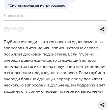
#СредниеДанные
#ШколаСХД
#БольшиеДанные
#СистемноеАдминистрирование
#Виртуализация
#МашинноеОбучение
#Автоматизация
#СистемноеАдминистрирование
3 года назад
#ЛокальноеХранилище
#Наука
#AgenticAI
#ИскусственныйИнтеллект
#AI
#LLM
3831
1
#Инновации
#Будущее
#СХД
#AllFlash
#BAUM
#MDS
#Data
#SSD
#nvme
#enterprise
#tlc
Глубина очереди – это количество одновременных
#qlc
#plc
#zns
#dwpd
#3dxpoint
#optane
запросов на чтение или запись, которые сервер
#cxl
#3d-nand
#BaumTechPulse
#Baum MDS
посылает дисковой подсистеме. Если глубина
#Baum MDS Security
#BaumMDS
#BaumUDS
очереди равна единице, то следующий запрос
#BaumSWARM
#OFP
#pNFS
#S3
#RAG
посылается только после получения подтверждения
#VectorBucket
#АгентныйИИ
#ЭкосистемаBaum
о выполнении предыдущего запроса. Если глубина
#ПирамидаBaum
#WALSH
#GPU
#Medical
очереди больше единицы, сервер сразу посылает
#Здравоохранение
#SWARM
#RDMA
#Gartner
несколько запросов и в дальнейшем поддерживает
#Storage
#NAND
#SCM
#HDD
#SATA
#SAS
заданную глубину очереди по мере их выполнения.
#NFS
#SNIA
#scsi
#protocols
#t10
#reservations
#СРК
#BaS
#РезервноеКопирование
#HAMR
#PMR
#MAMR