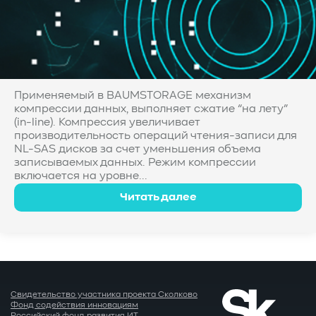
Применяемый в BAUMSTORAGE механизм
компрессии данных, выполняет сжатие “на лету”
(in-line). Компрессия увеличивает
производительность операций чтения-записи для
NL-SAS дисков за счет уменьшения объема
записываемых данных. Режим компрессии
включается на уровне...
Читать далее
Свидетельство участника проекта Сколково
Фонд содействия инновациям
Российский фонд развития ИТ