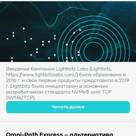
#Western Digital OptiNAND
##checkpoint
#Безопасность
#SMR
#Shingled Magnetic Recording
#NAS
#DM-SMR
#HM-SMR
#FDP
#RAID Offload
#Kioxia
Введение Компания Lightbits Labs (Lightbits,
https://www.lightbitslabs.com/) была образована в
2016 г. и свои первые продукты представила в 2019
г. Lightbits была инициатором и основным
разработчиком стандарта NVMe® over TCP
(NVMe/TCP),...
Читать далее
Omni-Path Express – альтернатива