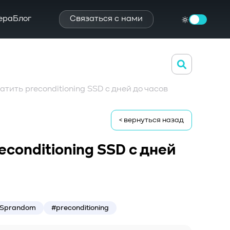
ера
Блог
Связаться с нами
атить preconditioning SSD с дней до часов
< вернуться назад
econditioning SSD с дней
Sprandom
#preconditioning