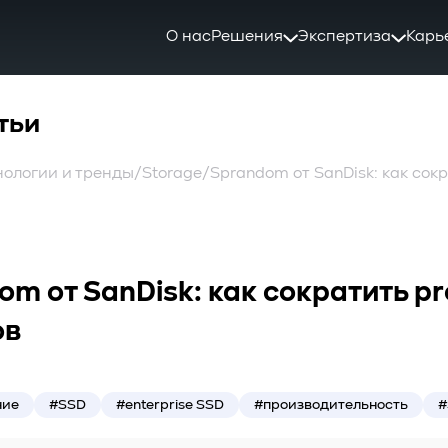
О нас
Решения
Экспертиза
Карь
тьи
нологии и тренды
/
Storage
/
Sprandom от SanDisk: как сокр
m от SanDisk: как сократить pr
ов
ние
#SSD
#enterprise SSD
#производительность
#