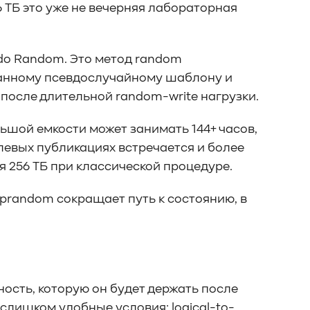
56 ТБ это уже не вечерняя лабораторная
udo Random. Это метод random
читанному псевдослучайному шаблону и
 после длительной random-write нагрузки.
льшой емкости может занимать 144+ часов,
слевых публикациях встречается и более
ля 256 ТБ при классической процедуре.
 Sprandom сокращает путь к состоянию, в
ность, которую он будет держать после
слишком удобные условия: logical-to-