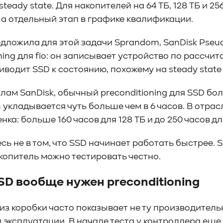
steady state. Для накопителей на 64 ТБ, 128 ТБ и 2
 а отдельный этап в графике квалификации.
едложила для этой задачи Sprandom, SanDisk Pse
oning для fio: он записывает устройство по расс
иводит SSD к состоянию, похожему на steady state
лам SanDisk, обычный preconditioning для SSD бо
 укладывается чуть больше чем в 6 часов. В отра
нка: больше 160 часов для 128 ТБ и до 250 часов д
сь не в том, что SSD начинает работать быстрее.
копитель можно тестировать честно.
SD вообще нужен preconditioning
из коробки часто показывает не ту производитель
 эксплуатации. В начале теста у контроллера еще 