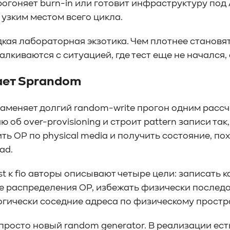
рогоняет burn-in или готовит инфраструктуру под 
 узким местом всего цикла.
едкая лабораторная экзотика. Чем плотнее становя
лкиваются с ситуацией, где тест еще не начался, 
ает Sprandom
аменяет долгий random-write прогон одним расс
об over-provisioning и строит pattern записи так
ь OP по physical media и получить состояние, пох
ad.
est к fio авторы описывают четыре цели: записать 
te распределения OP, избежать физически последов
огически соседние адреса по физическому простр
е просто новый random generator. В реализации есть 