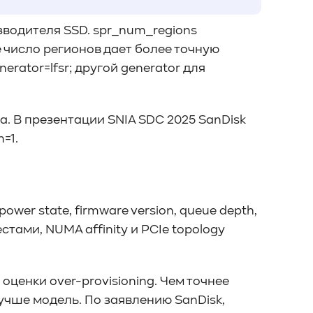
изводителя SSD. spr_num_regions
 число регионов дает более точную
erator=lfsr; другой generator для
да. В презентации SNIA SDC 2025 SanDisk
=1.
er state, firmware version, queue depth,
тестами, NUMA affinity и PCIe topology
оценки over-provisioning. Чем точнее
лучше модель. По заявлению SanDisk,