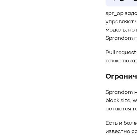
spr_op зада
управляет 
модель, но 
Sprandom п
Pull reques
также показ
Огранич
Sprandom не
block size, 
остаются т
Есть и боле
известно со