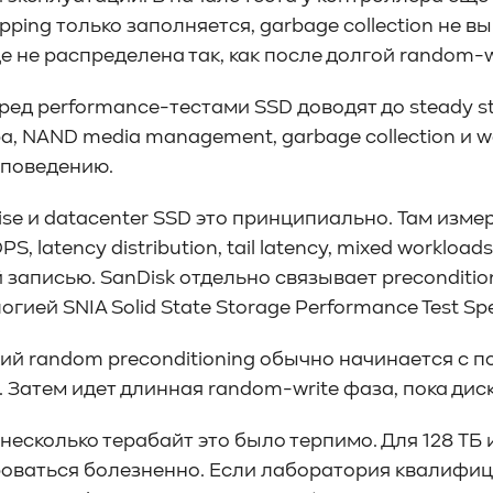
pping только заполняется, garbage collection не 
 не распределена так, как после долгой random-wr
ред performance-тестами SSD доводят до steady st
, NAND media management, garbage collection и we
-поведению.
ise и datacenter SSD это принципиально. Там изме
PS, latency distribution, tail latency, mixed workloa
 записью. SanDisk отдельно связывает preconditio
огией SNIA Solid State Storage Performance Test Spec
ий random preconditioning обычно начинается с 
. Затем идет длинная random-write фаза, пока дис
 несколько терабайт это было терпимо. Для 128 ТБ
ваться болезненно. Если лаборатория квалифици