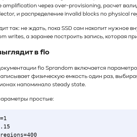
e amplification через over-provisioning, расчет в
ector, и распределение invalid blocks по physical re
дит так: не ждать, пока SSD сам накопит нужное в
m writes, а заранее построить запись, которая пр
выглядит в fio
документации fio Sprandom включается параметро
аписывает физическую емкость один раз, выбирая 
гионах напоминало steady state.
араметры простые:
=1
.15
regions=400