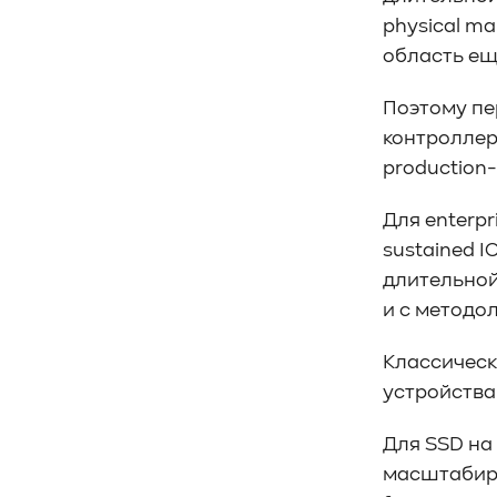
#Кибератака
#Риски
#Продукт
physical ma
#система_мониторинга
#ПО
область еще
#data fabric
#architecture
#Tech Pulse
Поэтому пе
#Векторные базы данных
контроллера
#AI-инфраструктура
#Enterprise AI
production
#VAST Data
#WEKA
#Hitachi Vantara
#SES
#индустрия
Для enterpr
#Вычислительные накопители
sustained IO
#Computational Storage
#ML
длительной
#VDURA
#all-flash
и с методол
#распределенные файловые системы
#NetApp
#DASE архитектура
#HPC
Классическ
#система_виртуализации
#Qdrant
устройства
#Hammerspace
#Pure Storage
#кэширование
#SRAM
Для SSD на
#DRAM Cache
#SLC Cache
#PLP
масштабиро
#Объектное хранилище
#HTTP/TCP