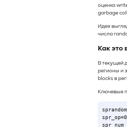
#управление СХД
#стандарт
оценка writ
#DRAM-кэш
#EPO-safe cache
garbage coll
#ArmorCache
#Mode Page 08h
Идея выгля
#биты WCE
#RCD
#FUA
#Linux
#ZFS
#Windows
числа rando
#Western Digital OptiNAND
Как это 
##checkpoint
#Безопасность
#SMR
#Shingled Magnetic Recording
#NAS
В текущей 
#DM-SMR
#HM-SMR
#FDP
#RAID Offload
#Kioxia
регионы и з
blocks в ре
Ключевые п
sprandom
spr_op=0
spr_num_