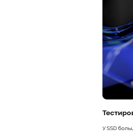
#СистемноеАдминистрирование
#ЛокальноеХранилище
#Наука
#AgenticAI
#ИскусственныйИнтеллект
#AI
#LLM
#Инновации
#Будущее
#СХД
#AllFlash
#BAUM
#MDS
#Data
#SSD
#nvme
#enterprise
#tlc
#qlc
#plc
#zns
#dwpd
#3dxpoint
#optane
#cxl
#3d-nand
#BaumTechPulse
#Baum MDS
#Baum MDS Security
#BaumMDS
#BaumUDS
#BaumSWARM
#OFP
#pNFS
#S3
#RAG
#VectorBucket
#АгентныйИИ
#ЭкосистемаBaum
Тестиро
#ПирамидаBaum
#WALSH
#GPU
#Medical
#Здравоохранение
У SSD боль