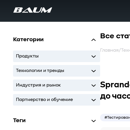
Все ста
Категории
Главная
/
Тех
Продукты
UDS
MDS
SWARM
BaS
Технологии и тренды
Sprando
Storage
AI
ИТ-инфраструктура
Индустрия и рынок
до час
Storage
AI
ИТ-инфраструктура
Партнерство и обучение
Кодиум
Глоссарий
#Тестирова
Теги