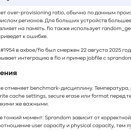
ет over-provisioning ratio, обычно по данным про
числом регионов. Для больших устройств большее
влияет на память. fio также использует random_gen
риведет к ошибке.
t #1954 в axboe/fio был смержен 22 августа 2025 го
ывает интеграцию в fio и пример jobfile с sprandom
ения
 отменяет benchmark-дисциплину. Температура, pow
write cache settings, secure erase или format перед 
акими же важными.
е тонкий момент: Sprandom зависит от корректной 
отношение user capacity и physical capacity, тем 