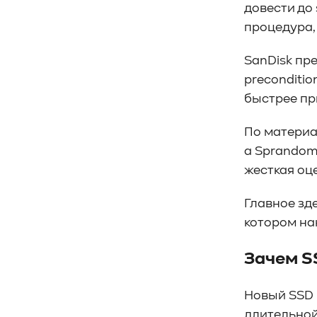
#SWARM
#RDMA
#Gartner
довести до 
#Storage
#NAND
#SCM
#HDD
процедура,
#SATA
#SAS
#NFS
#SNIA
#scsi
#protocols
#t10
#reservations
SanDisk пр
#СРК
#BaS
preconditi
#РезервноеКопирование
#HAMR
быстрее пр
#PMR
#MAMR
#TCP
#GDS
По материа
#DIF/DIX
#ZeroTrust
#AmongUs
а Sprandom
#SensorLM
#ЗащитаДанных
жесткая оце
#Product
#it-инфраструктура
#коммутаторы
#Codium
Главное зде
#ComputationalStorage
котором на
#StorageArchitecture
#DataProcessing
#StorageOffload
Зачем S
#серверы
#DRAM
#HBM
#рынок
#NVIDIA
#Inference
#KV_cache
Новый SSD 
#Long-context_LLM
#AI_datacenter
длительной