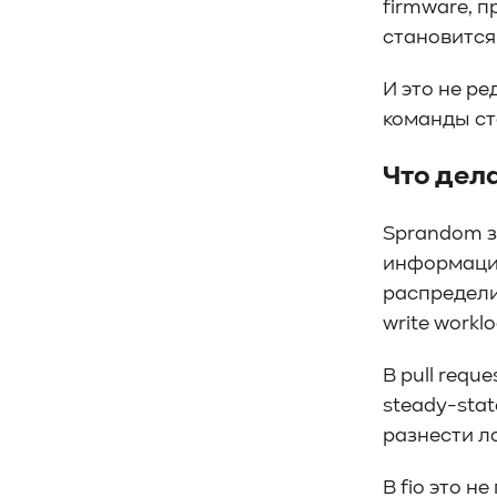
firmware, п
#CPU
#Flash
#Baum UDS
становится
#оверпровижининг
#SCSI/SAS
#enterprise SSD
#сonsumer SSD
И это не р
#подбор СХД
#storage management
команды ста
#Redfish
#Swordfish
#Sunfish
#SODA Foundation
Что дел
#disaggregated storage
#NVMe-oF
#производительность
#I/O
Sprandom з
#bandwidth
#throughput
#block size
информацию 
#I/O size
#IOPs
#latency
распределит
#queue depth
#percentile
write worklo
#workload
#Sprandom
#preconditioning
#Scality ADI
В pull requ
#S3 over RDMA
#GPU-Direct
steady-sta
#Guardian
#MCP-интеграция
разнести л
#Киберустойчивость
#Резервное копирование
В fio это н