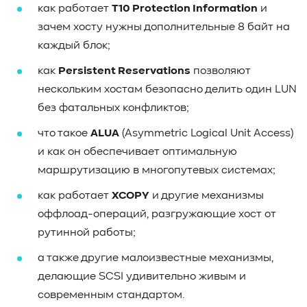
#Western Digital OptiNAND
##checkpoint
как работает
T10 Protection Information
и
#Безопасность
#SMR
#Shingled Magnetic Recording
зачем хосту нужны дополнительные 8 байт на
#NAS
#DM-SMR
#HM-SMR
#FDP
#RAID Offload
каждый блок;
#Kioxia
как
Persistent Reservations
позволяют
нескольким хостам безопасно делить один LUN
без фатальных конфликтов;
что такое
ALUA
(Asymmetric Logical Unit Access)
и как он обеспечивает оптимальную
маршрутизацию в многопутевых системах;
как работает
XCOPY
и другие механизмы
оффлоад-операций, разгружающие хост от
рутинной работы;
а также другие малоизвестные механизмы,
делающие SCSI удивительно живым и
современным стандартом.