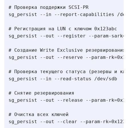
# Проверка поддержки SCSI-PR

sg_persist --in --report-capabilities /dev
# Регистрация на LUN с ключом 0x123abc

sg_persist --out --register --param-sark=0
# Создание Write Exclusive резервирования

sg_persist --out --reserve --param-rk=0x12
# Проверка текущего статуса (резервы и клю
sg_persist --in --read-status /dev/sdb

# Снятие резервирования

sg_persist --out --release --param-rk=0x12
# Очистка всех ключей

sg_persist --out --clear --param-rk=0x123a