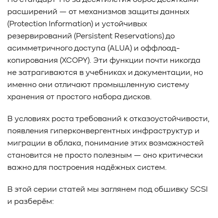
Но стандарт T10 за десятилетия оброс десятками
#Pure Storage
#кэширование
#SRAM
расширений — от механизмов защиты данных
#DRAM Cache
#SLC Cache
#PLP
(Protection Information) и устойчивых
#Объектное хранилище
#HTTP/TCP
#CPU
#Flash
резервирований (Persistent Reservations) до
#Baum UDS
#оверпровижининг
#SCSI/SAS
асимметричного доступа (ALUA) и оффлоад-
#enterprise SSD
#сonsumer SSD
#подбор СХД
копирования (XCOPY). Эти функции почти никогда
#storage management
#Redfish
#Swordfish
не затрагиваются в учебниках и документации, но
#Sunfish
#SODA Foundation
#disaggregated storage
именно они отличают промышленную систему
#NVMe-oF
#производительность
#I/O
хранения от простого набора дисков.
#bandwidth
#throughput
#block size
#I/O size
В условиях роста требований к отказоустойчивости,
#IOPs
#latency
#queue depth
#percentile
появления гиперконвергентных инфраструктур и
#workload
#Sprandom
#preconditioning
миграции в облака, понимание этих возможностей
#Scality ADI
#S3 over RDMA
#GPU-Direct
становится не просто полезным — оно критически
#Guardian
#MCP-интеграция
#Киберустойчивость
важно для построения надёжных систем.
#Резервное копирование
#управление СХД
#стандарт
#DRAM-кэш
#EPO-safe cache
В этой серии статей мы заглянем под обшивку SCSI
#ArmorCache
#Mode Page 08h
#биты WCE
#RCD
и разберём:
#FUA
#Linux
#ZFS
#Windows