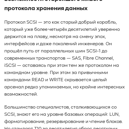
#TCP
#GDS
#DIF/DIX
#ZeroTrust
#AmongUs
протокола хранения данных
#SensorLM
#ЗащитаДанных
#Product
#it-инфраструктура
#коммутаторы
#Codium
Протокол SCSI — это как старый добрый корабль,
#ComputationalStorage
#StorageArchitecture
который уже более четырёх десятилетий уверенно
#DataProcessing
#StorageOffload
#серверы
держится на плаву, несмотря на смену эпох,
#DRAM
#HBM
#рынок
#NVIDIA
#Inference
интерфейсов и даже поколений инженеров. Он
#KV_cache
#Long-context_LLM
#AI_datacenter
прошёл путь от параллельных шин SCSI-1 до
современных транспортов — SAS, Fibre Channel,
#Кибератака
#Риски
#Продукт
iSCSI — оставаясь при этом тем же протоколом на
#система_мониторинга
#ПО
#data fabric
командном уровне. При этом за привычными
#architecture
#Tech Pulse
#Векторные базы данных
командами READ и WRITE скрывается целый
#AI-инфраструктура
#Enterprise AI
#VAST Data
арсенал редко упоминаемых, но крайне интересных
#WEKA
#Hitachi Vantara
#SES
#индустрия
возможностей.
#Вычислительные накопители
#Computational Storage
#ML
#VDURA
#all-flash
Большинство специалистов, сталкивающихся со
#распределенные файловые системы
#NetApp
SCSI, знают его на уровне базовых операций: LUN,
#DASE архитектура
#HPC
форматирование, резервирование и чтение блоков.
#система_виртуализации
#Qdrant
#Hammerspace