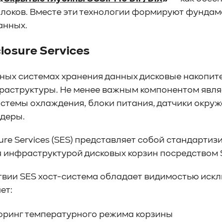
блоков. Вместе эти технологии формируют фундам
анных.
losure Services
ных системах хранения данных дисковые накопит
аструктуры. Не менее важным компонентом являе
истемы охлаждения, блоки питания, датчики окру
деры.
sure Services (SES) представляет собой стандарт
 инфраструктурой дисковых корзин посредством 
твии SES хост-система обладает видимостью иск
ет:
ринг температурного режима корзины