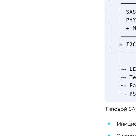
│  ┌────
#CPU
#Flash
#Baum UDS
│  │ SAS
#оверпровижининг
#SCSI/SAS
│  │ PHY
#enterprise SSD
#сonsumer SSD
│  │ + M
#подбор СХД
#storage management
│  └────
#Redfish
#Swordfish
#Sunfish
│  ↕ I2C
#SODA Foundation
└──┼────
#disaggregated storage
#NVMe-oF
   │

#производительность
#I/O
   ├→ LE
#bandwidth
#throughput
#block size
   ├→ Te
#I/O size
#IOPs
#latency
   ├→ Fa
#queue depth
#percentile
#workload
#Sprandom
#preconditioning
#Scality ADI
#S3 over RDMA
#GPU-Direct
Типовой SA
#Guardian
#MCP-интеграция
Инициа
#Киберустойчивость
#Резервное копирование