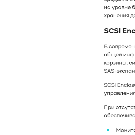
#SWARM
#RDMA
#Gartner
на уровне 
#Storage
#NAND
#SCM
#HDD
хранения д
#SATA
#SAS
#NFS
#SNIA
#scsi
#protocols
#t10
#reservations
SCSI Enc
#СРК
#BaS
#РезервноеКопирование
#HAMR
В современ
#PMR
#MAMR
#TCP
#GDS
общей инфр
#DIF/DIX
#ZeroTrust
#AmongUs
корзины, с
#SensorLM
#ЗащитаДанных
SAS-экспан
#Product
#it-инфраструктура
#коммутаторы
#Codium
SCSI Enclo
#ComputationalStorage
управления
#StorageArchitecture
#DataProcessing
#StorageOffload
При отсутс
#серверы
#DRAM
#HBM
#рынок
обеспечива
#NVIDIA
#Inference
#KV_cache
#Long-context_LLM
#AI_datacenter
Монито