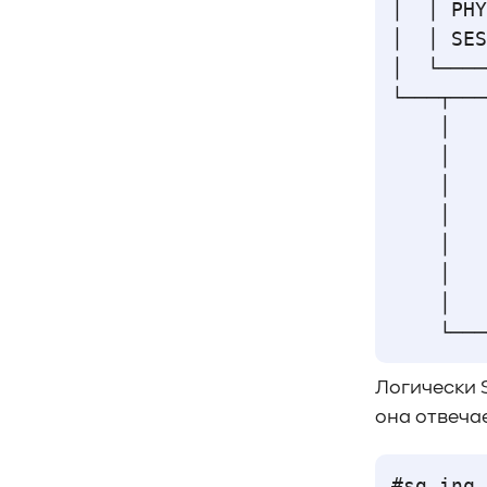
│  │ PHY
│  │ SES
│  └────
└───┬───
    │   
    │   
    │   
    │   
    │   
    │   
    │   
Логически S
она отвеча
#sg_inq 