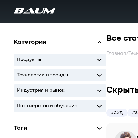
Все ста
Категории
Главная
/
Тех
Продукты
UDS
MDS
SWARM
BaS
Технологии и тренды
Скрыты
Storage
AI
ИТ-инфраструктура
Индустрия и рынок
Storage
AI
ИТ-инфраструктура
Партнерство и обучение
#СХД
#S
Кодиум
Глоссарий
Теги