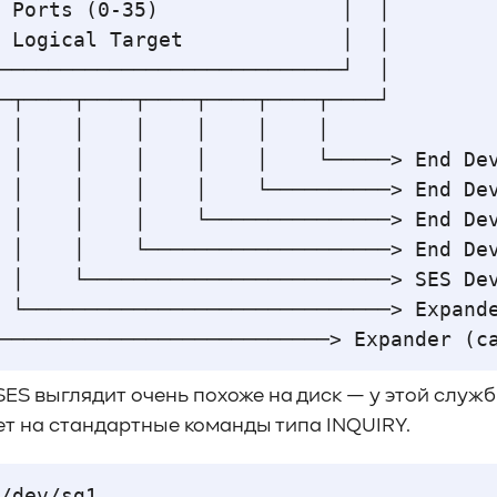
 Ports (0-35)               │  │

 Logical Target             │  │

────────────────────────────┘  │

─┬────┬────┬────┬────┬────┬────┘

 │    │    │    │    │    │

 │    │    │    │    │    └─────> End Dev
 │    │    │    │    └──────────> End Dev
 │    │    │    └───────────────> End Dev
 │    │    └────────────────────> End Dev
 │    └─────────────────────────> SES Dev
 └──────────────────────────────> Expande
ES выглядит очень похоже на диск — у этой служб
ет на стандартные команды типа INQUIRY.
/dev/sg1
