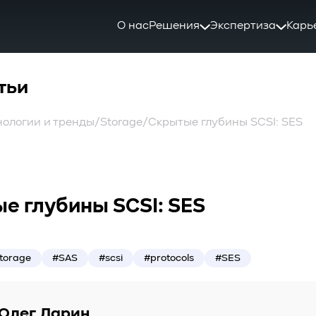
О нас
Решения
Экспертиза
Карь
тьи
нологии и тренды
/
Storage
/
Скрытые глубины SCSI: SES
е глубины SCSI: SES
torage
#SAS
#scsi
#protocols
#SES
Олег Ларин