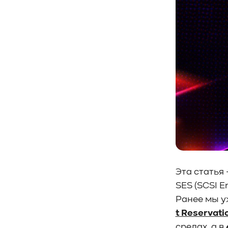
#СистемноеАдминистрирование
Введение По данным Intel [3]...
#ЛокальноеХранилище
#Наука
#AgenticAI
#ИскусственныйИнтеллект
#AI
#LLM
#Инновации
#Будущее
#СХД
#AllFlash
#BAUM
#MDS
#Data
#SSD
#nvme
#enterprise
#tlc
#qlc
#plc
#zns
#dwpd
#3dxpoint
#optane
#cxl
#3d-nand
#BaumTechPulse
#Baum MDS
#Baum MDS Security
#BaumMDS
#BaumUDS
#BaumSWARM
#OFP
#pNFS
#S3
Эта статья
#RAG
#VectorBucket
#АгентныйИИ
SES (SCSI E
#ЭкосистемаBaum
Ранее мы у
#ПирамидаBaum
#WALSH
#GPU
t Reservati
#Medical
#Здравоохранение
средах, а в