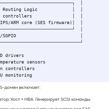
───────────────────────────┐  │

 Routing Logic             │  │

 controllers               │  │

IPS/ARM core (SES firmware)│  │ 

───────────────────────────┘  │

/SGPIO                        │

──────────────────────────────┘

D drivers

mperature sensors

n controllers

S-домен включает:
тор: Хост + HBA. Генерирует SCSI команды