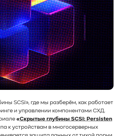
ны SCSI», где мы разберём, как работает
торинге и управлении компонентами СХД.
ериале
«
Скрытые глубины SCSI: Persisten
па к устройствам в многосерверных
ечивается защита данных от тихой порчи