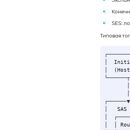
Экспан
#управление СХД
#стандарт
Конечн
#DRAM-кэш
#EPO-safe cache
#ArmorCache
#Mode Page 08h
SES: л
#биты WCE
#RCD
#FUA
#Linux
#ZFS
#Windows
Типовая то
#Western Digital OptiNAND
##checkpoint
#Безопасность
#SMR
┌───────
#Shingled Magnetic Recording
#NAS
│  Initi
#DM-SMR
#HM-SMR
#FDP
│  (Host
└──────┬
       │
       │

┌──────▼
│   SAS 
│  ┌────
│  │ Rou