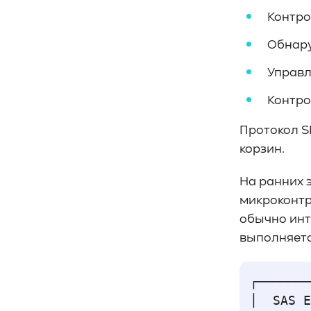
#Кибератака
#Риски
#Продукт
Контро
#система_мониторинга
#ПО
#data fabric
#architecture
Обнару
#Tech Pulse
Управл
#Векторные базы данных
#AI-инфраструктура
#Enterprise AI
Контро
#VAST Data
#WEKA
#Hitachi Vantara
#SES
#индустрия
Протокол S
#Вычислительные накопители
корзин.
#Computational Storage
#ML
#VDURA
#all-flash
На ранних 
#распределенные файловые системы
микроконтр
#NetApp
#DASE архитектура
#HPC
обычно инт
#система_виртуализации
#Qdrant
выполняетс
#Hammerspace
#Pure Storage
#кэширование
#SRAM
┌───────
#DRAM Cache
#SLC Cache
#PLP
│  SAS E
#Объектное хранилище
#HTTP/TCP