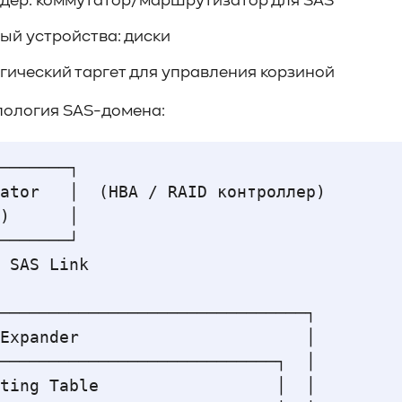
дер: коммутатор/маршрутизатор для SAS
ый устройства: диски
огический таргет для управления корзиной
пология SAS-домена:
───────┐

ator   │  (HBA / RAID контроллер)

)      │

───────┘

 SAS Link 

───────────────────────────────┐

Expander                       │

────────────────────────────┐  │

ting Table                  │  │
