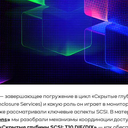
 — завершающее погружение в цикл «Скрытые глуби
nclosure Services) и какую роль он играет в мони
же рассматривали ключевые аспекты SCSI. В мат
ons
»
мы разобрали механизмы координации досту
«
Скрытые глубины SCSI: T10 DIF/DIX
»
— как обесп