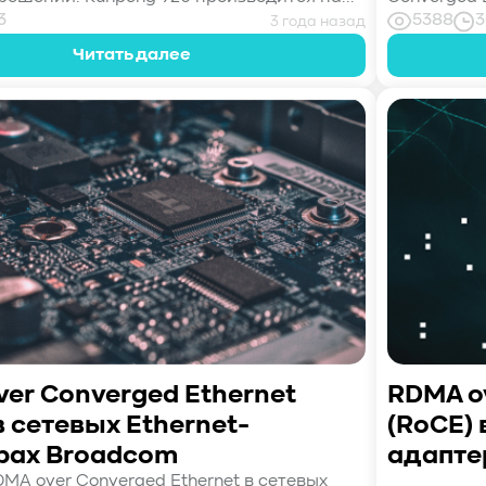
3
5388
3
3 года назад
Читать далее
er Converged Ethernet
RDMA ov
в сетевых Ethernet-
(RoCE) 
рах Broadcom
адаптер
MA over Converged Ethernet в сетевых