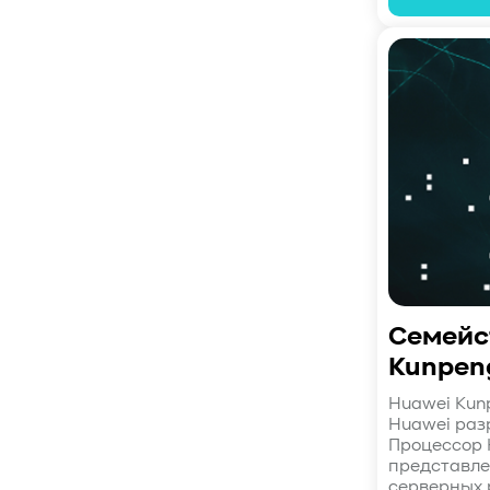
#RAG
#VectorBucket
#АгентныйИИ
#ЭкосистемаBaum
#ПирамидаBaum
#WALSH
#GPU
#Medical
#Здравоохранение
#SWARM
#RDMA
#Gartner
#Storage
#NAND
#SCM
#HDD
#SATA
#SAS
#NFS
#SNIA
#scsi
#protocols
#t10
#reservations
#СРК
#BaS
#РезервноеКопирование
#HAMR
#PMR
#MAMR
#TCP
#GDS
#DIF/DIX
#ZeroTrust
#AmongUs
Семейс
#SensorLM
#ЗащитаДанных
Kunpen
#Product
#it-инфраструктура
Huawei Kun
#коммутаторы
#Codium
Huawei раз
#ComputationalStorage
Процессор 
#StorageArchitecture
представле
серверных 