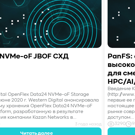
 NVMe-oF JBOF СХД
PanFS:
высоко
для см
HPC/AI
Введение 
ital OpenFlex Data24 NVMe-oF Storage
(http://www
июне 2020 г. Western Digital анонсировала
первые ее 
рму хранения OpenFlex Data24 NVMe-oF
настоящее 
tform, разработанную в результате
рынке сов
я компании Kazan Networks в...
доступом...
4
3290
9
3 года назад
Читать далее