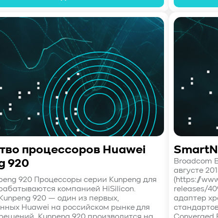
тво процессоров Huawei
SmartNI
Broadcom B
g 920
августе 20
peng 920 Процессоры серии Kunpeng для
(https://w
рабатываются компанией HiSilicon.
releases/4
Kunpeng 920 — один из первых,
адаптер хр
нных Huawei на российском рынке для
стандартов
решений. Kunpeng 920 производится на...
Converged Et