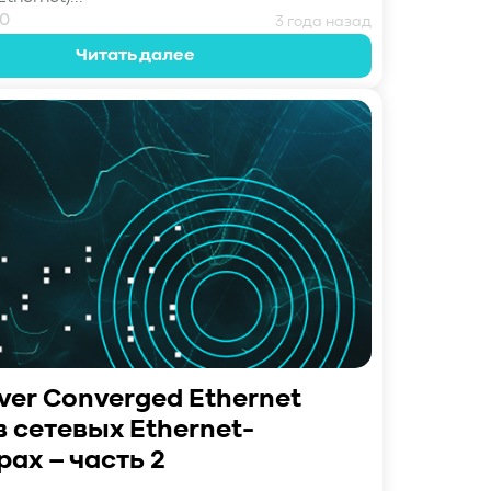
0
3 года назад
Читать далее
er Converged Ethernet
в сетевых Ethernet-
ах – часть 2