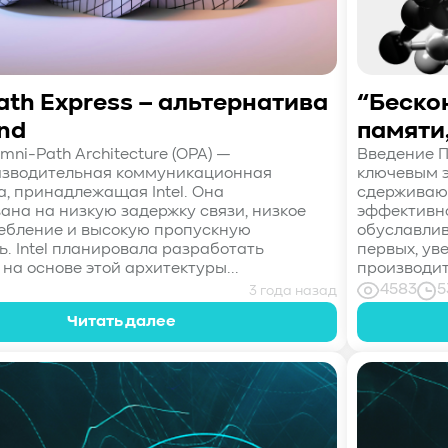
th Express – альтернатива
“Бескон
and
памяти,
ni-Path Architecture (OPA) —
Введение П
изводительная коммуникационная
ключевым 
а, принадлежащая Intel. Она
сдерживаю
ана на низкую задержку связи, низкое
эффективно
ебление и высокую пропускную
обуславлив
. Intel планировала разработать
первых, у
на основе этой архитектуры...
производит
1
4583
5
3 года назад
Читать далее