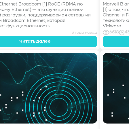
thernet Broadcom [1] RoCE (RDMA по
Marvell В а
ному Ethernet) — это функция полной
[1] о том, 
 разгрузки, поддерживаемая сетевыми
Channel и 
 Broadcom Ethernet, которая
технологию
ет функциональность...
VMware...
4
6618
4
3 года назад
Читать далее