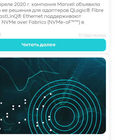
преле 2020 г. компания Marvell объявила
что ее решения для адаптеров QLogic® Fibre
FastLinQ® Ethernet поддерживают
 NVMe over Fabrics (NVMe-oF™™) в
3
3 года назад
Читать далее