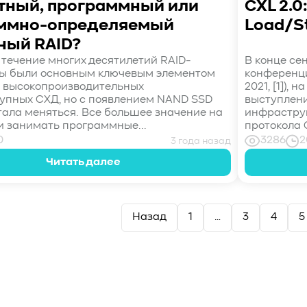
тный, программный или
CXL 2.0
ммно-определяемый
Load/S
ный RAID?
 течение многих десятилетий RAID-
В конце сен
ы были основным ключевым элементом
конференци
 высокопроизводительных
2021, [1]),
упных СХД, но с появлением NAND SSD
выступлен
тала меняться. Все большее значение на
инфраструк
и занимать программные...
протокола C
0
3286
2
3 года назад
Читать далее
Назад
1
…
3
4
5