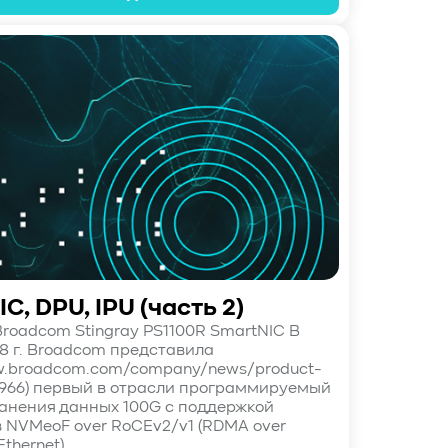
C, DPU, IPU (часть 2)
roadcom Stingray PS1100R SmartNIC В
18 г. Broadcom представила
ww.broadcom.com/company/news/product-
0966) первый в отрасли программируемый
анения данных 100G с поддержкой
 NVMeoF over RoCEv2/v1 (RDMA over
hernet)...