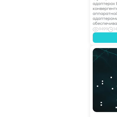
адаптерах E
#Hammerspace
#Pure Storage
конвергент
#кэширование
#SRAM
аппаратной
адаптерами
#DRAM Cache
#SLC Cache
#PLP
обеспечива
#Объектное хранилище
#HTTP/TCP
9499
1
#CPU
#Flash
#Baum UDS
#оверпровижининг
#SCSI/SAS
#enterprise SSD
#сonsumer SSD
#подбор СХД
#storage management
#Redfish
#Swordfish
#Sunfish
#SODA Foundation
#disaggregated storage
#NVMe-oF
#производительность
#I/O
#bandwidth
#throughput
#block size
#I/O size
#IOPs
#latency
#queue depth
#percentile
#workload
#Sprandom
#preconditioning
#Scality ADI