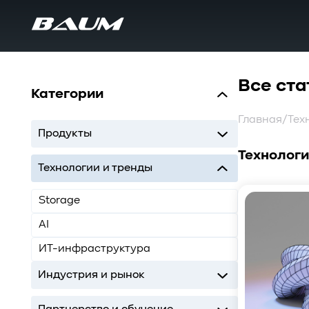
Все ста
Категории
Главная
/
Тех
Продукты
Технологи
UDS
MDS
SWARM
BaS
Технологии и тренды
Storage
AI
ИТ-инфраструктура
Индустрия и рынок
Storage
AI
ИТ-инфраструктура