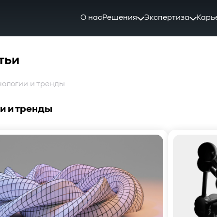
О нас
Решения
Экспертиза
Карь
тьи
нологии и тренды
и и тренды