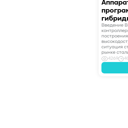
Аппара
#S3 over RDMA
#GPU-Direct
програ
#Guardian
#MCP-интеграция
гибрид
#Киберустойчивость
Введение В
#Резервное копирование
контроллер
#управление СХД
#стандарт
построения
#DRAM-кэш
#EPO-safe cache
высокодост
ситуация с
#ArmorCache
#Mode Page 08h
рынке стал
#биты WCE
#RCD
#FUA
#Linux
4269
4
#ZFS
#Windows
#Western Digital OptiNAND
##checkpoint
#Безопасность
#SMR
#Shingled Magnetic Recording
#NAS
Пагинация
записей
#DM-SMR
#HM-SMR
#FDP
#RAID Offload
#Kioxia