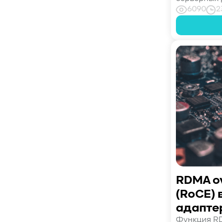
#DataProcessing
#StorageOffload
6090
2
#серверы
#DRAM
#HBM
#рынок
#NVIDIA
#Inference
#KV_cache
#Long-context_LLM
#AI_datacenter
#Кибератака
#Риски
#Продукт
#система_мониторинга
#ПО
#data fabric
#architecture
#Tech Pulse
#Векторные базы данных
#AI-инфраструктура
#Enterprise AI
#VAST Data
#WEKA
#Hitachi Vantara
#SES
#индустрия
#Вычислительные накопители
#Computational Storage
#ML
RDMA ov
#VDURA
#all-flash
(RoCE) 
#распределенные файловые системы
адапте
#NetApp
#DASE архитектура
#HPC
#система_виртуализации
#Qdrant
Функция RD