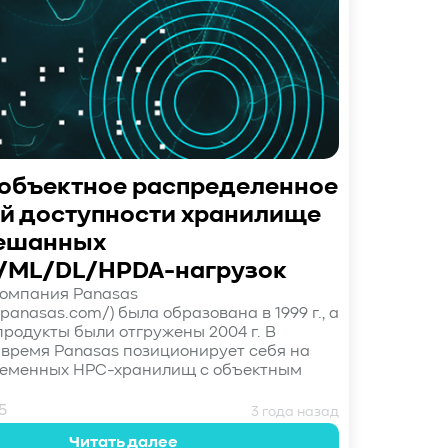
 объектное распределенное
й доступности хранилище
ешанных
/ML/DL/HPDA-нагрузок
Компания Panasas
.panasas.com/) была образована в 1999 г., а
продукты были отгружены 2004 г. В
время Panasas позиционирует себя на
ременных НРС-хранилищ с объектным
5
3 года назад
Читать далее