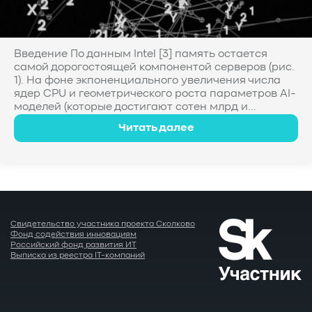
Введение По данным Intel [3] память остается
самой дорогостоящей компонентой серверов (рис.
1). На фоне экпоненциального увеличения числа
ядер CPU и геометрического роста параметров AI-
моделей (которые достигают сотен млрд и...
Читать далее
Свидетельство участника проекта Сколково
Фонд содействия инновациям
Российский фонд развития ИТ
Выписка из реестра IT-компаний