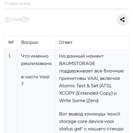
#СредниеДанные
#ШколаСХД
#БольшиеДанные
3 года назад
#Виртуализация
#МашинноеОбучение
#Автоматизация
#СистемноеАдминистрирование
2666
1
#ЛокальноеХранилище
#Наука
#AgenticAI
#ИскусственныйИнтеллект
#AI
#LLM
#Инновации
#Будущее
#СХД
#AllFlash
#BAUM
№
Вопрос
Ответ
#MDS
#Data
#SSD
#nvme
#enterprise
#tlc
#qlc
#plc
#zns
#dwpd
#3dxpoint
#optane
1.
Что именно
На данный момент
#cxl
#3d-nand
#BaumTechPulse
#Baum MDS
реализовано
BAUMSTORAGE
#Baum MDS Security
#BaumMDS
#BaumUDS
поддерживает все блочные
в части
Vaai
#BaumSWARM
#OFP
#pNFS
#S3
#RAG
примитивы VAAI, включая
?
#VectorBucket
#АгентныйИИ
#ЭкосистемаBaum
Atomic Test & Set (ATS),
#ПирамидаBaum
#WALSH
#GPU
#Medical
XCOPY (Extended Copy) и
#Здравоохранение
#SWARM
Write Same (Zero).
#RDMA
#Gartner
#Storage
#NAND
#SCM
#HDD
#SATA
#SAS
Вот вывод команды ‘esxcli
#NFS
#SNIA
#scsi
#protocols
#t10
storage core device vaai
#reservations
#СРК
#BaS
status get’ с нашего стенда
#РезервноеКопирование
#HAMR
#PMR
#MAMR