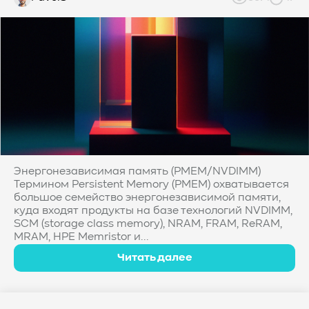
Энергонезависимая память (PMEM/NVDIMM)
Термином Persistent Memory (PMEM) охватывается
большое семейство энергонезависимой памяти,
куда входят продукты на базе технологий NVDIMM,
SCM (storage class memory), NRAM, FRAM, ReRAM,
MRAM, HPE Memristor и...
Читать далее