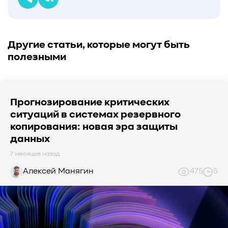
#Western Digital OptiNAND
##checkpoint
#Безопасность
#SMR
#Shingled Magnetic Recording
#NAS
#DM-SMR
#HM-SMR
#FDP
Другие статьи, которые могут быть
полезными
Прогнозирование критических
ситуаций в системах резервного
копирования: новая эра защиты
данных
7 месяцев назад
Алексей Манягин
475
5