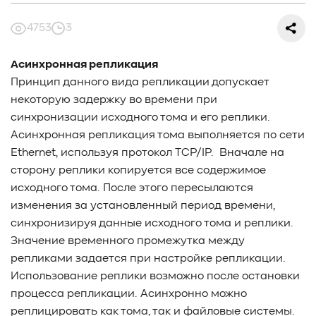
#СредниеДанные
#ШколаСХД
#БольшиеДанные
#Виртуализация
#МашинноеОбучение
4753
3
#Автоматизация
#СистемноеАдминистрирование
#ЛокальноеХранилище
#Наука
#AgenticAI
Асинхронная репликация
#ИскусственныйИнтеллект
#AI
#LLM
Принцип данного вида репликации допускает
#Инновации
#Будущее
#СХД
#AllFlash
#BAUM
некоторую задержку во времени при
#MDS
#Data
#SSD
#nvme
#enterprise
#tlc
синхронизации исходного тома и его реплики.
#qlc
#plc
#zns
#dwpd
#3dxpoint
#optane
Асинхронная репликация тома выполняется по сети
#cxl
#3d-nand
#BaumTechPulse
#Baum MDS
Ethernet, используя протокол TCP/IP. Вначале на
#Baum MDS Security
#BaumMDS
#BaumUDS
сторону реплики копируется все содержимое
#BaumSWARM
#OFP
#pNFS
#S3
#RAG
исходного тома. После этого пересылаются
#VectorBucket
#АгентныйИИ
#ЭкосистемаBaum
изменения за установленный период времени,
#ПирамидаBaum
#WALSH
#GPU
#Medical
синхронизируя данные исходного тома и реплики.
#Здравоохранение
#SWARM
#RDMA
#Gartner
Значение временного промежутка между
#Storage
#NAND
#SCM
#HDD
#SATA
#SAS
репликами задается при настройке репликации.
Использование реплики возможно после остановки
#NFS
#SNIA
#scsi
#protocols
#t10
процесса репликации. Асинхронно можно
#reservations
#СРК
#BaS
реплицировать как тома, так и файловые системы.
#РезервноеКопирование
#HAMR
#PMR
#MAMR