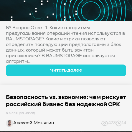
№ Вопрос Ответ 1. Какие алгоритмы
предугадывания операций чтения используются в
BAUMSTORAGE? Какие метрики позволяют
определить последующий предполагаемый блок
данных, который может быть зачитан
приложением? В BAUMSTORAGE используется
алгоритм...
Читать далее
Безопасность vs. экономия: чем рискует
российский бизнес без надежной СРК
6 месяцев назад
Алексей Манягин
473
14