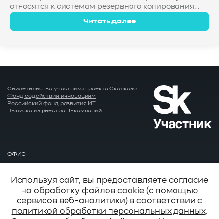
относятся к системам резервного копирования...
Читать далее
Свидетельство участника проекта Сколково
Фонд содействия инновациям
Российский фонд развития ИТ
Выписка из реестра IT-компаний
ОФИС
Москва
EMAIL
Используя сайт, вы предоставляете согласие
info@baum.ru
на обработку файлов cookie (с помощью
АДРЕС
сервисов веб-аналитики) в соответствии с
Москва, ул. Нобеля д. 7
политикой обработки персональных данных
.