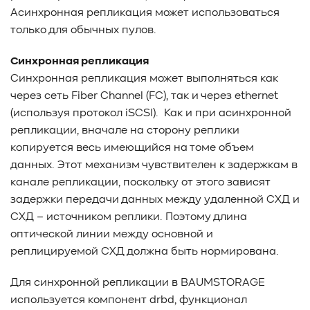
Асинхронная репликация может использоваться
#TCP
#GDS
#DIF/DIX
#ZeroTrust
#AmongUs
только для обычных пулов.
#SensorLM
#ЗащитаДанных
#Product
#it-инфраструктура
#коммутаторы
#Codium
Синхронная репликация
#ComputationalStorage
#StorageArchitecture
Синхронная репликация может выполняться как
#DataProcessing
#StorageOffload
#серверы
через сеть Fiber Channel (FC), так и через ethernet
#DRAM
#HBM
#рынок
#NVIDIA
#Inference
(используя протокол iSCSI). Как и при асинхронной
#KV_cache
#Long-context_LLM
#AI_datacenter
репликации, вначале на сторону реплики
#Кибератака
#Риски
#Продукт
копируется весь имеющийся на томе объем
#система_мониторинга
#ПО
#data fabric
данных. Этот механизм чувствителен к задержкам в
#architecture
#Tech Pulse
#Векторные базы данных
канале репликации, поскольку от этого зависят
#AI-инфраструктура
#Enterprise AI
#VAST Data
задержки передачи данных между удаленной СХД и
#WEKA
#Hitachi Vantara
#SES
#индустрия
СХД – источником реплики. Поэтому длина
#Вычислительные накопители
оптической линии между основной и
#Computational Storage
#ML
#VDURA
#all-flash
реплицируемой СХД должна быть нормирована.
#распределенные файловые системы
#NetApp
Для синхронной репликации в BAUMSTORAGE
#DASE архитектура
#HPC
используется компонент drbd, функционал
#система_виртуализации
#Qdrant
#Hammerspace