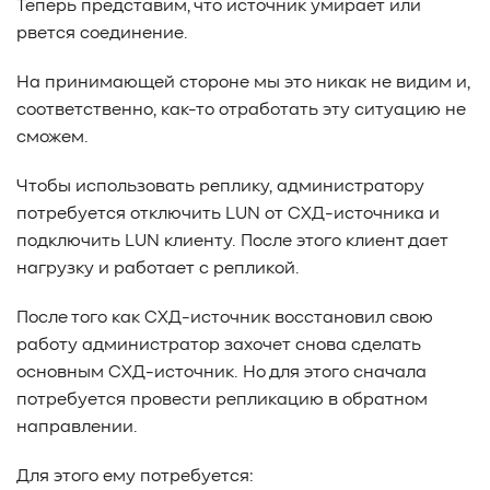
Теперь представим, что источник умирает или
#Western Digital OptiNAND
##checkpoint
рвется соединение.
#Безопасность
#SMR
#Shingled Magnetic Recording
#NAS
#DM-SMR
#HM-SMR
#FDP
#RAID Offload
На принимающей стороне мы это никак не видим и,
#Kioxia
соответственно, как-то отработать эту ситуацию не
сможем.
Чтобы использовать реплику, администратору
потребуется отключить LUN от СХД-источника и
подключить LUN клиенту. После этого клиент дает
нагрузку и работает с репликой.
После того как СХД-источник восстановил свою
работу администратор захочет снова сделать
основным СХД-источник. Но для этого сначала
потребуется провести репликацию в обратном
направлении.
Для этого ему потребуется: