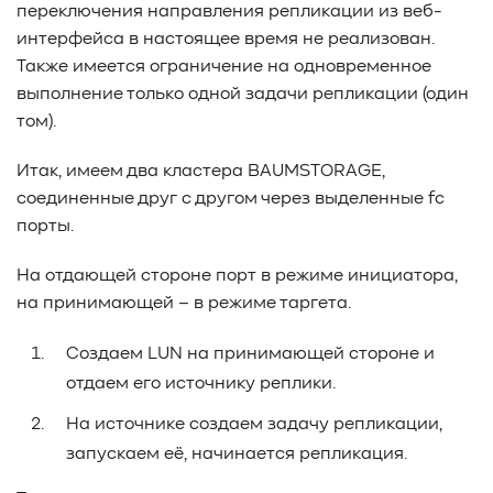
переключения направления репликации из веб-
#Pure Storage
#кэширование
#SRAM
интерфейса в настоящее время не реализован.
#DRAM Cache
#SLC Cache
#PLP
Также имеется ограничение на одновременное
#Объектное хранилище
#HTTP/TCP
#CPU
#Flash
выполнение только одной задачи репликации (один
#Baum UDS
#оверпровижининг
#SCSI/SAS
том).
#enterprise SSD
#сonsumer SSD
#подбор СХД
#storage management
#Redfish
#Swordfish
Итак, имеем два кластера BAUMSTORAGE,
#Sunfish
#SODA Foundation
#disaggregated storage
соединенные друг с другом через выделенные fc
#NVMe-oF
#производительность
#I/O
порты.
#bandwidth
#throughput
#block size
#I/O size
#IOPs
#latency
#queue depth
#percentile
На отдающей стороне порт в режиме инициатора,
на принимающей – в режиме таргета.
#workload
#Sprandom
#preconditioning
#Scality ADI
#S3 over RDMA
#GPU-Direct
Создаем LUN на принимающей стороне и
#Guardian
#MCP-интеграция
#Киберустойчивость
отдаем его источнику реплики.
#Резервное копирование
#управление СХД
#стандарт
#DRAM-кэш
#EPO-safe cache
На источнике создаем задачу репликации,
#ArmorCache
#Mode Page 08h
#биты WCE
#RCD
запускаем её, начинается репликация.
#FUA
#Linux
#ZFS
#Windows