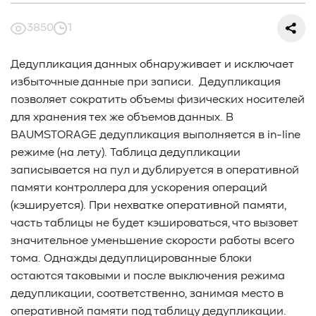
#СредниеДанные
#ШколаСХД
#БольшиеДанные
#Виртуализация
#МашинноеОбучение
3850
1
#Автоматизация
#СистемноеАдминистрирование
#ЛокальноеХранилище
#Наука
#AgenticAI
Дедупликация данных обнаруживает и исключает
#ИскусственныйИнтеллект
#AI
#LLM
избыточные данные при записи. Дедупликация
#Инновации
#Будущее
#СХД
#AllFlash
#BAUM
позволяет сократить объемы физических носителей
#MDS
#Data
#SSD
#nvme
#enterprise
#tlc
для хранения тех же объемов данных. В
#qlc
#plc
#zns
#dwpd
#3dxpoint
#optane
BAUMSTORAGE дедупликация выполняется в in-line
#cxl
#3d-nand
#BaumTechPulse
#Baum MDS
режиме (на лету). Таблица дедупликации
#Baum MDS Security
#BaumMDS
#BaumUDS
записывается на пул и дублируется в оперативной
#BaumSWARM
#OFP
#pNFS
#S3
#RAG
памяти контроллера для ускорения операций
#VectorBucket
#АгентныйИИ
#ЭкосистемаBaum
(кэшируется). При нехватке оперативной памяти,
#ПирамидаBaum
#WALSH
#GPU
#Medical
часть таблицы не будет кэшироваться, что вызовет
#Здравоохранение
#SWARM
#RDMA
#Gartner
значительное уменьшение скорости работы всего
#Storage
#NAND
#SCM
#HDD
#SATA
#SAS
тома. Однажды дедуплицированные блоки
остаются таковыми и после выключения режима
#NFS
#SNIA
#scsi
#protocols
#t10
дедупликации, соответственно, занимая место в
#reservations
#СРК
#BaS
оперативной памяти под таблицу дедупликации.
#РезервноеКопирование
#HAMR
#PMR
#MAMR