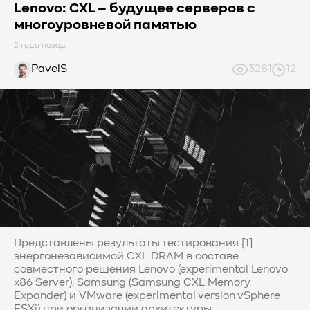
#Western Digital OptiNAND
##checkpoint
Lenovo: CXL – будущее серверов с
многоуровневой памятью
#Безопасность
#SMR
#Shingled Magnetic Recording
#NAS
#DM-SMR
#HM-SMR
#FDP
#RAID Offload
2 года назад
#Kioxia
PavelS
3281
12
Представлены результаты тестирования [1]
энергонезависимой CXL DRAM в составе
совместного решения Lenovo (experimental Lenovo
x86 Server), Samsung (Samsung CXL Memory
Expander) и VMware (experimental version vSphere
ESXi) при организации архитектуры