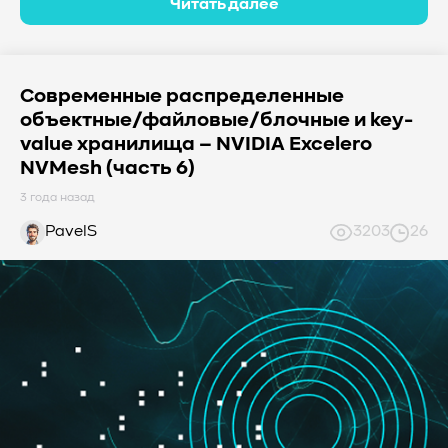
Читать далее
Современные распределенные
объектные/файловые/блочные и key-
value хранилища – NVIDIA Excelero
NVMesh (часть 6)
3 года назад
PavelS
3203
26