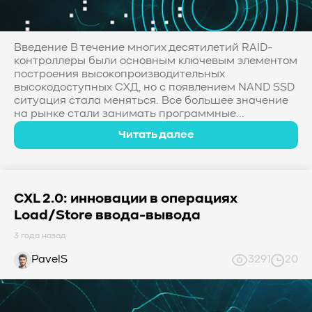
#Western Digital OptiNAND
##checkpoint
#Безопасность
#SMR
#Shingled Magnetic Recording
#NAS
#DM-SMR
#HM-SMR
#FDP
#RAID Offload
Введение В течение многих десятилетий RAID-
контроллеры были основным ключевым элементом
#Kioxia
построения высокопроизводительных
высокодоступных СХД, но с появлением NAND SSD
ситуация стала меняться. Все большее значение
на рынке стали занимать программные...
Читать далее
CXL 2.0: инновации в операциях
Load/Store ввода-вывода
3 года назад
PavelS
3291
20