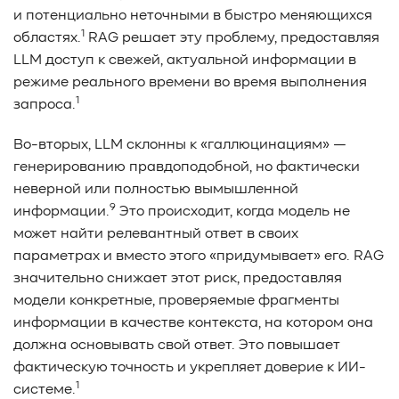
#Western Digital OptiNAND
##checkpoint
и потенциально неточными в быстро меняющихся
#Безопасность
#SMR
#Shingled Magnetic Recording
1
областях.
RAG решает эту проблему, предоставляя
#NAS
#DM-SMR
#HM-SMR
#FDP
#RAID Offload
LLM доступ к свежей, актуальной информации в
#Kioxia
режиме реального времени во время выполнения
1
запроса.
Во-вторых, LLM склонны к «галлюцинациям» —
генерированию правдоподобной, но фактически
неверной или полностью вымышленной
9
информации.
Это происходит, когда модель не
может найти релевантный ответ в своих
параметрах и вместо этого «придумывает» его. RAG
значительно снижает этот риск, предоставляя
модели конкретные, проверяемые фрагменты
информации в качестве контекста, на котором она
должна основывать свой ответ. Это повышает
фактическую точность и укрепляет доверие к ИИ-
1
системе.