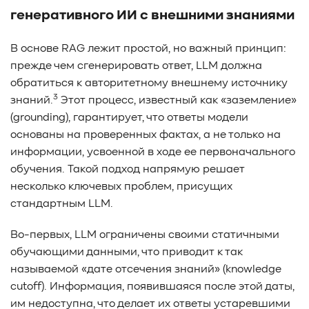
#Pure Storage
#кэширование
#SRAM
генеративного ИИ с внешними знаниями
#DRAM Cache
#SLC Cache
#PLP
#Объектное хранилище
#HTTP/TCP
#CPU
#Flash
В основе RAG лежит простой, но важный принцип:
#Baum UDS
#оверпровижининг
#SCSI/SAS
прежде чем сгенерировать ответ, LLM должна
#enterprise SSD
#сonsumer SSD
#подбор СХД
обратиться к авторитетному внешнему источнику
3
#storage management
#Redfish
#Swordfish
знаний.
Этот процесс, известный как «заземление»
(grounding), гарантирует, что ответы модели
#Sunfish
#SODA Foundation
#disaggregated storage
основаны на проверенных фактах, а не только на
#NVMe-oF
#производительность
#I/O
информации, усвоенной в ходе ее первоначального
#bandwidth
#throughput
#block size
#I/O size
обучения. Такой подход напрямую решает
#IOPs
#latency
#queue depth
#percentile
несколько ключевых проблем, присущих
#workload
#Sprandom
#preconditioning
стандартным LLM.
#Scality ADI
#S3 over RDMA
#GPU-Direct
#Guardian
#MCP-интеграция
#Киберустойчивость
Во-первых, LLM ограничены своими статичными
#Резервное копирование
#управление СХД
обучающими данными, что приводит к так
#стандарт
#DRAM-кэш
#EPO-safe cache
называемой «дате отсечения знаний» (knowledge
#ArmorCache
#Mode Page 08h
#биты WCE
#RCD
cutoff). Информация, появившаяся после этой даты,
#FUA
#Linux
#ZFS
#Windows
им недоступна, что делает их ответы устаревшими