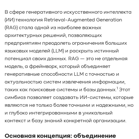
#TCP
#GDS
#DIF/DIX
#ZeroTrust
#AmongUs
В сфере генеративного искусственного интеллекта
#SensorLM
#ЗащитаДанных
#Product
(ИИ) технология Retrieval-Augmented Generation
#it-инфраструктура
#коммутаторы
#Codium
(RAG) стала одной из наиболее важных
#ComputationalStorage
#StorageArchitecture
архитектурных решений, позволяющих
#DataProcessing
#StorageOffload
#серверы
предприятиям преодолеть ограничения больших
#DRAM
#HBM
#рынок
#NVIDIA
#Inference
языковых моделей (LLM) и раскрыть истинный
#KV_cache
#Long-context_LLM
#AI_datacenter
потенциал своих данных. RAG — это не отдельная
#Кибератака
#Риски
#Продукт
модель, а фреймворк, который объединяет
#система_мониторинга
#ПО
#data fabric
генеративные способности LLM с точностью и
#architecture
#Tech Pulse
#Векторные базы данных
актуальностью систем извлечения информации,
#AI-инфраструктура
#Enterprise AI
#VAST Data
1
таких как поисковые системы и базы данных.
Этот
#WEKA
#Hitachi Vantara
#SES
#индустрия
симбиоз позволяет создавать ИИ-системы, которые
#Вычислительные накопители
являются не только более точными и надежными, но
#Computational Storage
#ML
#VDURA
#all-flash
и глубоко интегрированными в уникальный
#распределенные файловые системы
#NetApp
контекст и базу знаний конкретной организации.
#DASE архитектура
#HPC
Основная концепция: объединение
#система_виртуализации
#Qdrant
#Hammerspace