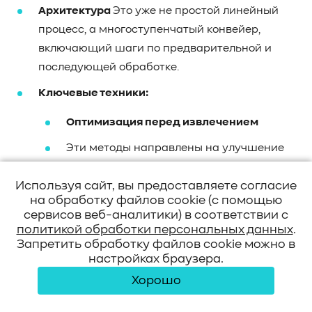
Архитектура
Это уже не простой линейный
процесс, а многоступенчатый конвейер,
включающий шаги по предварительной и
последующей обработке.
Ключевые техники:
Оптимизация перед извлечением
Эти методы направлены на улучшение
как индексации данных, так и самого
Используя сайт, вы предоставляете согласие
пользовательского запроса.
на обработку файлов cookie (с помощью
сервисов веб-аналитики) в соответствии с
Стратегии индексации
Оптимизация
политикой обработки персональных данных
.
размера чанков, использование
Запретить обработку файлов cookie можно в
«скользящих окон» для
настройках браузера.
создания пересечений между
Хорошо
чанками для лучшей связности, а