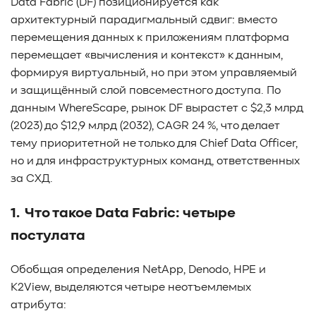
Data Fabric (DF) позиционируется как
#Pure Storage
#кэширование
#SRAM
архитектурный парадигмальный сдвиг: вместо
#DRAM Cache
#SLC Cache
#PLP
перемещения данных к приложениям платформа
#Объектное хранилище
#HTTP/TCP
#CPU
#Flash
перемещает «вычисления и контекст» к данным,
#Baum UDS
#оверпровижининг
#SCSI/SAS
формируя виртуальный, но при этом управляемый
#enterprise SSD
#сonsumer SSD
#подбор СХД
и защищённый слой повсеместного доступа. По
#storage management
#Redfish
#Swordfish
данным WhereScape, рынок DF вырастет с $2,3 млрд
#Sunfish
#SODA Foundation
#disaggregated storage
(2023) до $12,9 млрд (2032), CAGR 24 %, что делает
#NVMe-oF
#производительность
#I/O
тему приоритетной не только для Chief Data Officer,
#bandwidth
#throughput
#block size
#I/O size
но и для инфраструктурных команд, ответственных
#IOPs
#latency
#queue depth
#percentile
за СХД.
#workload
#Sprandom
#preconditioning
1. Что такое Data Fabric: четыре
#Scality ADI
#S3 over RDMA
#GPU-Direct
#Guardian
#MCP-интеграция
#Киберустойчивость
постулата
#Резервное копирование
#управление СХД
#стандарт
#DRAM-кэш
#EPO-safe cache
Обобщая определения NetApp, Denodo, HPE и
#ArmorCache
#Mode Page 08h
#биты WCE
#RCD
K2View, выделяются четыре неотъемлемых
#FUA
#Linux
#ZFS
#Windows
атрибута: