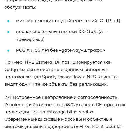
Современные СХД должны одновременно
обслуживать:
миллион мелких случайных чтений (OLTP, IoT)
последовательные потоки 100 Gb/s (AI-
тренировки)
POSIX и S3 API без «gateway-штрафа»
Пример: HPE Ezmeral DF позиционируется как
«edge-to-core» система с единым бинарным
протоколом, где Spark, TensorFlow и NFS-клиенты
видят одни и те же объекты без репликации.
2.4. Встроенное шифрование и согласованность.
Zscaler подчёркивает, что 38 % утечек в DF-проектах
происходят из-за «storage blind spots».
Современные дисковые массивы и объектные
системы должны поддерживать FIPS-140-3, double-