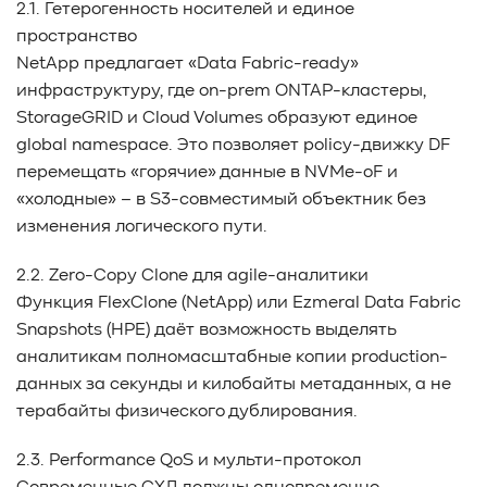
2.1. Гетерогенность носителей и единое
пространство
NetApp предлагает «Data Fabric-ready»
инфраструктуру, где on-prem ONTAP-кластеры,
StorageGRID и Cloud Volumes образуют единое
global namespace. Это позволяет policy-движку DF
перемещать «горячие» данные в NVMe-oF и
«холодные» – в S3-совместимый объектник без
изменения логического пути.
2.2. Zero-Copy Clone для agile-аналитики
Функция FlexClone (NetApp) или Ezmeral Data Fabric
Snapshots (HPE) даёт возможность выделять
аналитикам полномасштабные копии production-
данных за секунды и килобайты метаданных, а не
терабайты физического дублирования.
2.3. Performance QoS и мульти-протокол