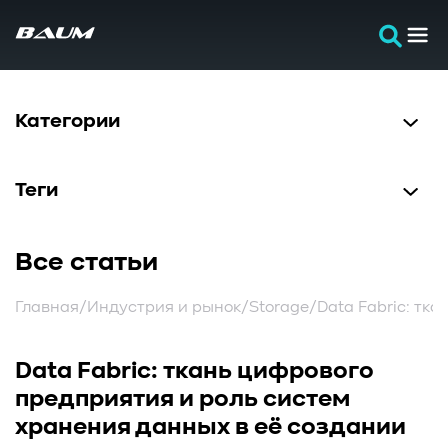
Категории
Теги
#Программирование
#Разработка
#Тестирование
Все статьи
#Лаборатория
#Технологии
#Локальное хранилище
#Сети
#NVMEoF/FC
Главная
/
Индустрия и рынок
/
Storage
/
Data Fabric: тк
#Документация
#Архитектура
#Протоколы
#ИИ
#Системное администрирование
Data Fabric: ткань цифрового
AI
Storage
#ФайловаяСистема
#СистемныйАнализ
предприятия и роль систем
#Кибербезопасность
#BAUMSTORAGE
хранения данных в её создании
#ОблачныеТехнологии
#ОбъектноеХранилище
Читать
Читать