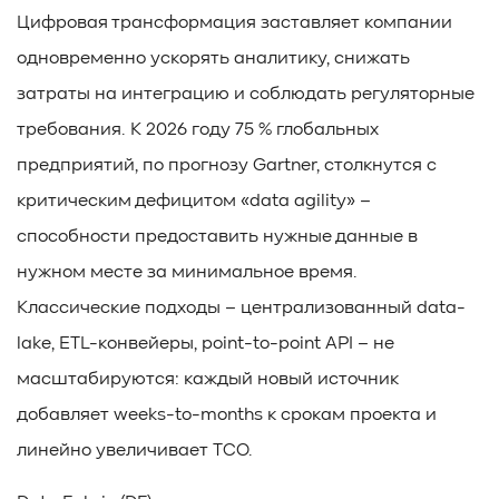
Цифровая трансформация заставляет компании
#TCP
#GDS
#DIF/DIX
#ZeroTrust
#AmongUs
#SensorLM
#ЗащитаДанных
#Product
одновременно ускорять аналитику, снижать
#it-инфраструктура
#коммутаторы
#Codium
затраты на интеграцию и соблюдать регуляторные
#ComputationalStorage
#StorageArchitecture
требования. К 2026 году 75 % глобальных
#DataProcessing
#StorageOffload
#серверы
предприятий, по прогнозу Gartner, столкнутся с
#DRAM
#HBM
#рынок
#NVIDIA
#Inference
#KV_cache
#Long-context_LLM
#AI_datacenter
критическим дефицитом «data agility» –
#Кибератака
#Риски
#Продукт
способности предоставить нужные данные в
#система_мониторинга
#ПО
#data fabric
нужном месте за минимальное время.
#architecture
#Tech Pulse
#Векторные базы данных
Классические подходы – централизованный data-
#AI-инфраструктура
#Enterprise AI
#VAST Data
#WEKA
#Hitachi Vantara
#SES
#индустрия
lake, ETL-конвейеры, point-to-point API – не
#Вычислительные накопители
масштабируются: каждый новый источник
#Computational Storage
#ML
#VDURA
#all-flash
добавляет weeks-to-months к срокам проекта и
#распределенные файловые системы
#NetApp
линейно увеличивает TCO.
#DASE архитектура
#HPC
#система_виртуализации
#Qdrant
#Hammerspace