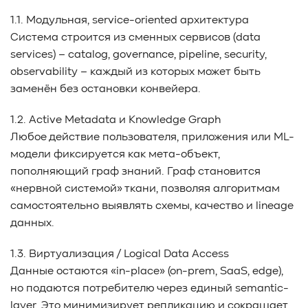
#Western Digital OptiNAND
##checkpoint
1.1. Модульная, service-oriented архитектура
#Безопасность
#SMR
#Shingled Magnetic Recording
Система строится из сменных сервисов (data
#NAS
#DM-SMR
#HM-SMR
#FDP
#RAID Offload
services) – catalog, governance, pipeline, security,
#Kioxia
observability – каждый из которых может быть
заменён без остановки конвейера.
1.2. Active Metadata и Knowledge Graph
Любое действие пользователя, приложения или ML-
модели фиксируется как мета-объект,
пополняющий граф знаний. Граф становится
«нервной системой» ткани, позволяя алгоритмам
самостоятельно выявлять схемы, качество и lineage
данных.
1.3. Виртуализация / Logical Data Access
Данные остаются «in-place» (on-prem, SaaS, edge),
но подаются потребителю через единый semantic-
layer. Это минимизирует репликацию и сокращает