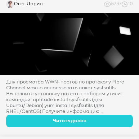
Олег Ларин
5737
10
Для просмотра WWN-портов по протоколу Fibre
Channel можно использовать пакет sysfsutils.
Выполните установку пакета с набором утилит
командой: aptitude install sysfsutils (для
Ubuntu/Debian) yum install sysfsutils (для
RHEL/CentOS) Получите информацию...
Читать далее