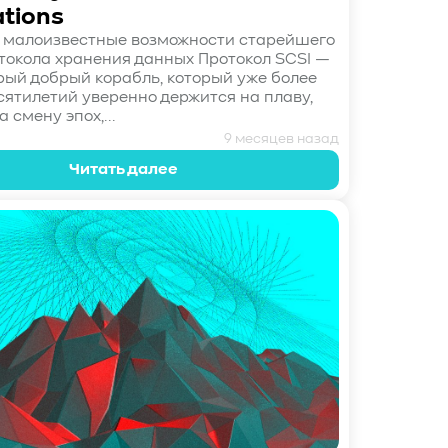
tions
 малоизвестные возможности старейшего
токола хранения данных Протокол SCSI —
арый добрый корабль, который уже более
сятилетий уверенно держится на плаву,
 смену эпох,...
9 месяцев назад
Читать далее