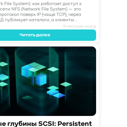
k File System): как работает доступ к
ети NFS (Network File System) — это
ротокол поверх IP (чаще TCP), через
 публикует каталоги, а клиенты...
8 месяцев назад
Читать далее
 глубины SCSI: Persistent