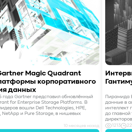
artner Magic Quadrant
Интерв
платформы корпоративного
Гантим
ия данных
5 года Gartner представил обновлённый
Пирамида B
ant for Enterprise Storage Platforms. В
данные в а
идеров вошли Dell Technologies, HPE,
интеллект 
, NetApp и Pure Storage, в нишевых
до главной
директоров 
1213
22
10 месяцев назад