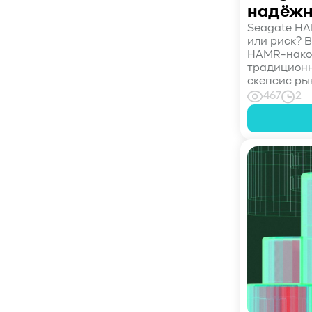
#SWARM
#RDMA
#Gartner
надёжн
#Storage
#NAND
#SCM
#HDD
Seagate HAM
#SATA
#SAS
#NFS
#SNIA
#scsi
или риск? В
HAMR-накоп
#protocols
#t10
#reservations
традиционн
#СРК
#BaS
скепсис рын
#РезервноеКопирование
#HAMR
467
2
#PMR
#MAMR
#TCP
#GDS
#DIF/DIX
#ZeroTrust
#AmongUs
#SensorLM
#ЗащитаДанных
#Product
#it-инфраструктура
#коммутаторы
#Codium
#ComputationalStorage
#StorageArchitecture
#DataProcessing
#StorageOffload
#серверы
#DRAM
#HBM
#рынок
#NVIDIA
#Inference
#KV_cache
#Long-context_LLM
#AI_datacenter