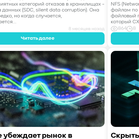
иятных категорий отказов в хранилищах -
NFS (Networ
 данных (SDC, silent data corruption). Она
файлам по с
едко, но когда случается,
файловый п
ется...
который СХД
864
8
8 месяцев назад
Читать далее
e убеждает рынок в
Скрытые