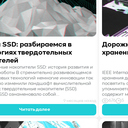
 SSD: разбираемся в
Дорожн
огиях твердотельных
хранени
телей
ные накопители SSD: история развития и
работы В стремительно развивающемся
IEEE Intern
вых технологий немногие инновации так
хранения д
но изменили ландшафт вычислительной
посвятить 
к твердотельные накопители (SSD).
упоминаетс
SSD ознаменовало собой...
содержит м
676
5
9 месяцев назад
Читать далее