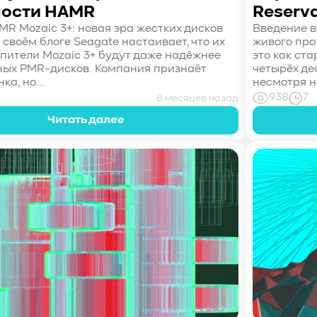
ости HAMR
Reserva
R Mozaic 3+: новая эра жестких дисков
Введение в
 своём блоге Seagate настаивает, что их
живого про
ители Mozaic 3+ будут даже надёжнее
это как ст
ых PMR-дисков. Компания признаёт
четырёх де
ка, но...
несмотря на
938
7
8 месяцев назад
Читать далее