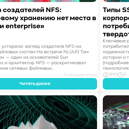
 создателей NFS:
Типы S
вому хранению нет места в
корпор
и enterprise»
потреб
твердо
Ключевые р
 устарела: взгляд создателя NFS на
потребител
йловых систем На встрече NLUUG Том
надежность
он — один из основателей Sun
истории и 
ms и архитектор NFS — раскритиковал
(подробнее
ние сетевых файловых...
технологиях
890
5
9 месяцев назад
Читать далее