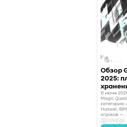
#управление СХД
#стандарт
#DRAM-кэш
#EPO-safe cache
#ArmorCache
#Mode Page 08h
#биты WCE
#RCD
#FUA
#Linux
#ZFS
#Windows
#Western Digital OptiNAND
##checkpoint
#Безопасность
#SMR
#Shingled Magnetic Recording
#NAS
#DM-SMR
#HM-SMR
#FDP
Обзор G
2025: 
хранен
В июне 202
Magic Quadr
категорию л
Huawei, IBM
игроков —...
7091
5