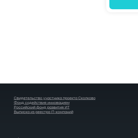
Пагинация
записей
Свидетельство участника проекта Сколково
Фонд содействия инновациям
Российский фонд развития ИТ
Выписка из реестра IT-компаний