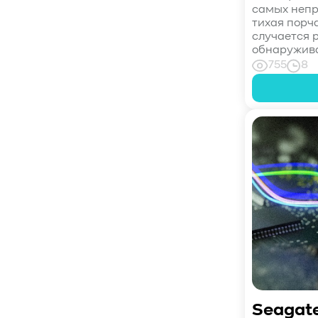
#СистемноеАдминистрирование
самых непр
тихая порча
#ЛокальноеХранилище
#Наука
случается р
#AgenticAI
обнаружива
#ИскусственныйИнтеллект
#AI
755
8
#LLM
#Инновации
#Будущее
#СХД
#AllFlash
#BAUM
#MDS
#Data
#SSD
#nvme
#enterprise
#tlc
#qlc
#plc
#zns
#dwpd
#3dxpoint
#optane
#cxl
#3d-nand
#BaumTechPulse
#Baum MDS
#Baum MDS Security
#BaumMDS
#BaumUDS
#BaumSWARM
#OFP
#pNFS
#S3
#RAG
#VectorBucket
#АгентныйИИ
#ЭкосистемаBaum
#ПирамидаBaum
#WALSH
#GPU
#Medical
#Здравоохранение
Seagat