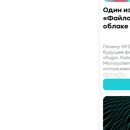
#Кибератака
#Риски
#Продукт
#система_мониторинга
#ПО
Один из
#data fabric
#architecture
«Файло
#Tech Pulse
облаке 
#Векторные базы данных
#AI-инфраструктура
#Enterprise AI
#VAST Data
#WEKA
Почему NFS
будущее фа
#Hitachi Vantara
#SES
#индустрия
«Pugs» Лай
#Вычислительные накопители
Microsyste
#Computational Storage
#ML
использова
532
2
#VDURA
#all-flash
#распределенные файловые системы
#NetApp
#DASE архитектура
#HPC
#система_виртуализации
#Qdrant
#Hammerspace
#Pure Storage
#кэширование
#SRAM
#DRAM Cache
#SLC Cache
#PLP
#Объектное хранилище
#HTTP/TCP