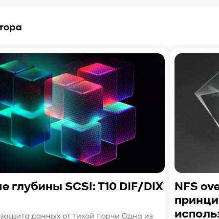
тора
 глубины SCSI: T10 DIF/DIX
NFS ov
принци
исполь
: защита данных от тихой порчи Одна из