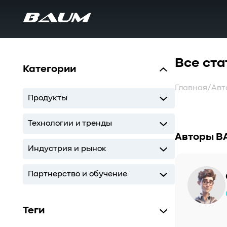
Все ста
Категории
Главная
/
Авт
Продукты
UDS
MDS
SWARM
BaS
Технологии и тренды
Авторы B
Storage
AI
ИТ-инфраструктура
Индустрия и рынок
Storage
AI
ИТ-инфраструктура
Партнерство и обучение
Кодиум
Глоссарий
Теги