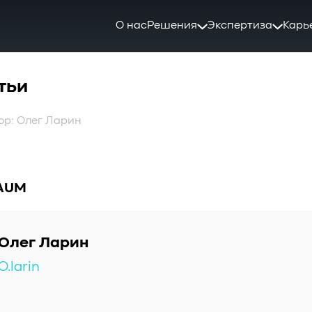
О нас
Решения
Экспертиза
Карь
тьи
ор: Олег Ларин
AUM
Олег Ларин
O.larin