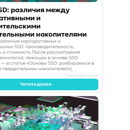
SD: различия между
ативными и
ительскими
тельными накопителями
азличия корпоративных и
ьских SSD: производительность,
 и стоимость После рассмотрения
технологий, лежащих в основе SSD
 — в статье «Основы SSD: разбираемся в
 твердотельных накопителей»),...
9 месяцев назад
Читать далее