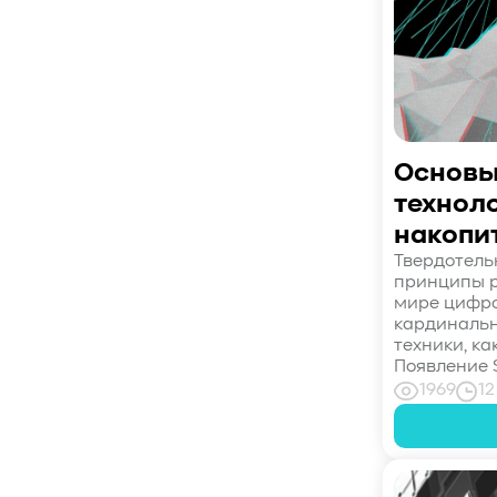
#CPU
#Flash
#Baum UDS
#оверпровижининг
#SCSI/SAS
#enterprise SSD
#сonsumer SSD
#подбор СХД
#storage management
#Redfish
#Swordfish
#Sunfish
#SODA Foundation
Основы
#disaggregated storage
#NVMe-oF
технол
#производительность
#I/O
накопи
#bandwidth
#throughput
#block size
Твердотель
#I/O size
#IOPs
#latency
принципы 
мире цифро
#queue depth
#percentile
кардиналь
#workload
#Sprandom
техники, ка
Появление 
#preconditioning
#Scality ADI
1969
12
#S3 over RDMA
#GPU-Direct
#Guardian
#MCP-интеграция
#Киберустойчивость
#Резервное копирование