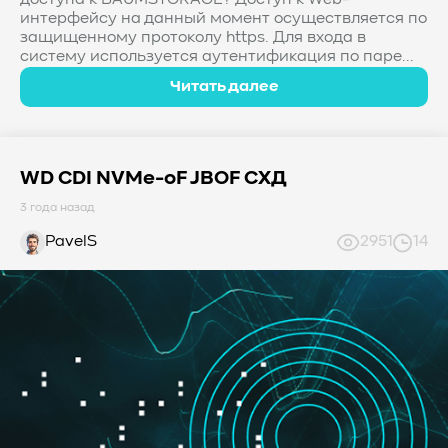
доступа к BAUMSTORAGE? Доступ к Web-
интерфейсу на данный момент осуществляется по
защищенному протоколу https. Для входа в
систему используется аутентификация по паре...
Читать далее
WD CDI NVMe-oF JBOF СХД
3 года назад
PavelS
2951
14