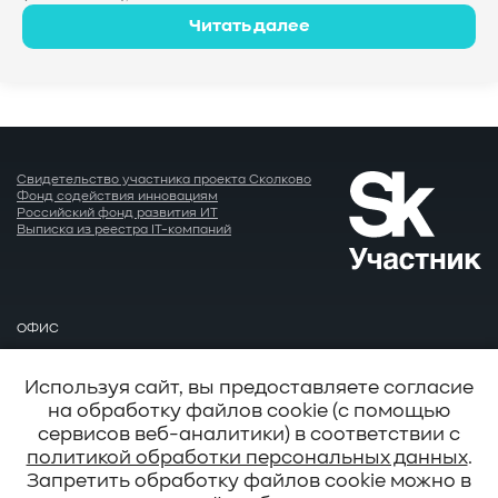
Читать далее
Свидетельство участника проекта Сколково
Фонд содействия инновациям
Российский фонд развития ИТ
Выписка из реестра IT-компаний
ОФИС
Москва
EMAIL
Используя сайт, вы предоставляете согласие
info@baum.ru
на обработку файлов cookie (с помощью
АДРЕС
сервисов веб-аналитики) в соответствии с
Москва, ул. Нобеля д. 7
политикой обработки персональных данных
.
Запретить обработку файлов cookie можно в