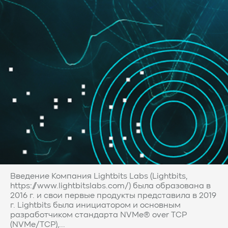
Введение Компания Lightbits Labs (Lightbits,
https://www.lightbitslabs.com/) была образована в
2016 г. и свои первые продукты представила в 2019
г. Lightbits была инициатором и основным
разработчиком стандарта NVMe® over TCP
(NVMe/TCP),...