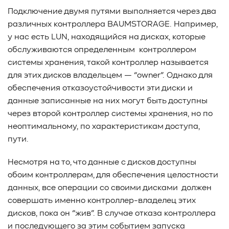
#TCP
#GDS
#DIF/DIX
#ZeroTrust
#AmongUs
Подключение двумя путями выполняется через два
различных контроллера BAUMSTORAGE. Например,
#SensorLM
#ЗащитаДанных
#Product
у нас есть LUN, находящийся на дисках, которые
#it-инфраструктура
#коммутаторы
#Codium
обслуживаются определенным контроллером
#ComputationalStorage
#StorageArchitecture
системы хранения, такой контроллер называется
#DataProcessing
#StorageOffload
#серверы
для этих дисков владельцем — “owner”. Однако для
#DRAM
#HBM
#рынок
#NVIDIA
#Inference
обеспечения отказоустойчивости эти диски и
#KV_cache
#Long-context_LLM
#AI_datacenter
данные записанные на них могут быть доступны
#Кибератака
#Риски
#Продукт
через второй контроллер системы хранения, но по
#система_мониторинга
#ПО
#data fabric
неоптимальному, по характеристикам доступа,
#architecture
#Tech Pulse
#Векторные базы данных
пути.
#AI-инфраструктура
#Enterprise AI
#VAST Data
#WEKA
#Hitachi Vantara
#SES
#индустрия
Несмотря на то, что данные с дисков доступны
#Вычислительные накопители
обоим контроллерам, для обеспечения целостности
#Computational Storage
#ML
#VDURA
#all-flash
данных, все операции со своими дисками должен
#распределенные файловые системы
#NetApp
совершать именно контроллер-владелец этих
#DASE архитектура
#HPC
дисков, пока он “жив”. В случае отказа контроллера
#система_виртуализации
#Qdrant
#Hammerspace
и последующего за этим событием запуска