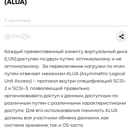
#СредниеДанные
#ШколаСХД
#БольшиеДанные
(ALUA)
#Виртуализация
#МашинноеОбучение
#Автоматизация
#СистемноеАдминистрирование
3 года назад
#ЛокальноеХранилище
#Наука
#AgenticAI
#ИскусственныйИнтеллект
#AI
#LLM
4062
2
#Инновации
#Будущее
#СХД
#AllFlash
#BAUM
#MDS
#Data
#SSD
#nvme
#enterprise
#tlc
Каждый презентованный клиенту виртуальный диск
#qlc
#plc
#zns
#dwpd
#3dxpoint
#optane
(LUN) доступен по двум путям: оптимальному и не
#cxl
#3d-nand
#BaumTechPulse
#Baum MDS
оптимальному. За переключение нагрузки по этим
#Baum MDS Security
#BaumMDS
#BaumUDS
путям отвечает механизм ALUA (Asymmetric Logical
#BaumSWARM
#OFP
#pNFS
#S3
#RAG
Unit Access) – протокол внутри спецификаций SCSI-
#VectorBucket
#АгентныйИИ
#ЭкосистемаBaum
2 и SCSI-3, позволяющий правильно
#ПирамидаBaum
#WALSH
#GPU
#Medical
организовывать доступ к данным, доступным по
#Здравоохранение
#SWARM
#RDMA
#Gartner
различным путям с различными характеристиками
#Storage
#NAND
#SCM
#HDD
#SATA
#SAS
доступа. Для его использования понимать ALUA
#NFS
#SNIA
#scsi
#protocols
#t10
должны все участники обмена данными, как
#reservations
#СРК
#BaS
система хранения, так и OS хоста.
#РезервноеКопирование
#HAMR
#PMR
#MAMR