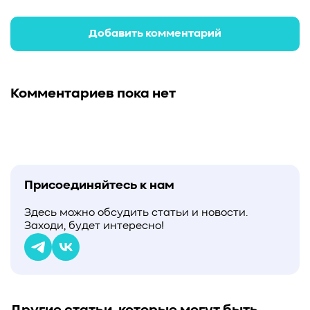
#Western Digital OptiNAND
##checkpoint
#Безопасность
#SMR
#Shingled Magnetic Recording
Добавить комментарий
#NAS
#DM-SMR
#HM-SMR
#FDP
#RAID Offload
#Kioxia
Комментариев пока нет
Присоединяйтесь к нам
Здесь можно обсудить статьи и новости.
Заходи, будет интересно!