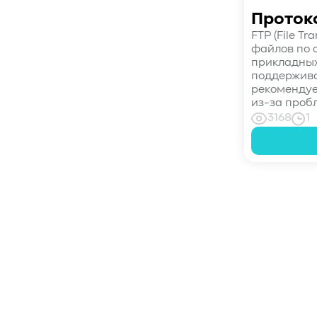
#управление СХД
#стандарт
Проток
#DRAM-кэш
#EPO-safe cache
FTP (File Tr
#ArmorCache
#Mode Page 08h
файлов по 
прикладны
#биты WCE
#RCD
#FUA
#Linux
поддержива
#ZFS
#Windows
рекомендуе
#Western Digital OptiNAND
из-за пробл
3168
1
##checkpoint
#Безопасность
#SMR
#Shingled Magnetic Recording
#NAS
#DM-SMR
#HM-SMR
#FDP
#RAID Offload
#Kioxia
Пагинация
записей