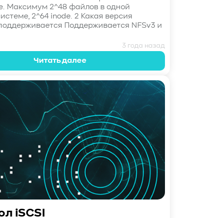
de. Максимум 2^48 файлов в одной
стеме, 2^64 inode. 2 Какая версия
поддерживается Поддерживается NFSv3 и
3 года назад
Читать далее
ол iSCSI