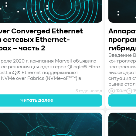
er Converged Ethernet
Аппара
в сетевых Ethernet-
програ
ах – часть 2
гибрид
Введение В
преле 2020 г. компания Marvell объявила
контролле
что ее решения для адаптеров QLogic® Fibre
построени
FastLinQ® Ethernet поддерживают
высокодост
 NVMe over Fabrics (NVMe-oF™™) в
ситуация с
рынке стал
3
4269
4
3 года назад
Читать далее