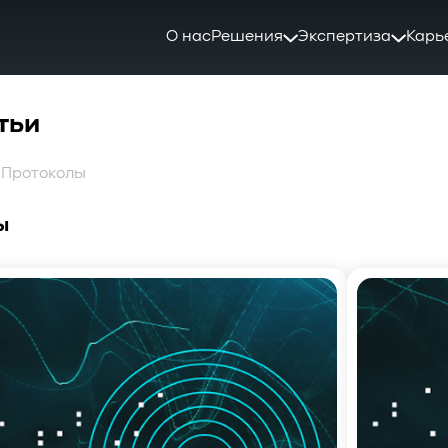
О нас
Решения
Экспертиза
Карь
тьи
: Протоколы
ы