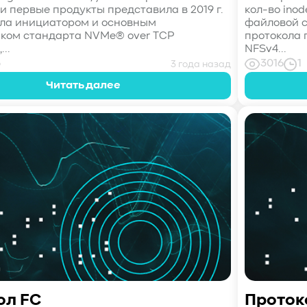
вои первые продукты представила в 2019 г.
кол-во ino
была инициатором и основным
файловой си
ком стандарта NVMe® over TCP
протокола 
..
NFSv4...
6
3016
1
3 года назад
Читать далее
ол FC
Проток