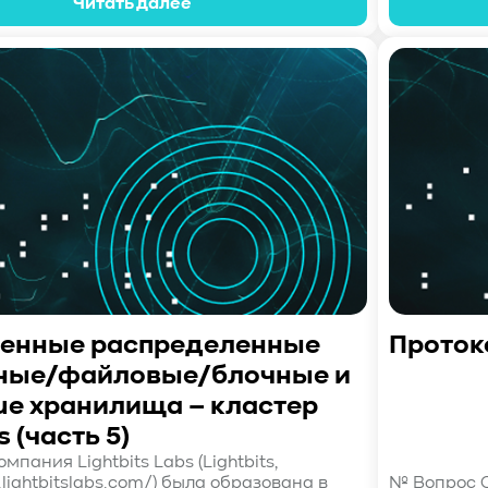
Читать далее
енные распределенные
Проток
ные/файловые/блочные и
ue хранилища – кластер
s (часть 5)
мпания Lightbits Labs (Lightbits,
.lightbitslabs.com/) была образована в
№ Вопрос О