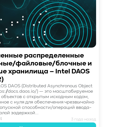
енные распределенные
ные/файловые/блочные и
ue хранилища – Intel DAOS
2)
OS DAOS (Distributed Asynchronous Object
tps://docs.daos.io/) — это масштабируемое
объектов с открытым исходным кодом,
ное с нуля для обеспечения чрезвычайно
опускной способности/операций ввода-
алой задержкой...
4
3 года назад