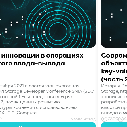
: инновации в операциях
Соврем
tore ввода-вывода
объект
key-val
(часть 
тября 2021 г. состоялась ежегодная
История DA
 Storage Developer Conference SNIA (SDC
Storage, ht
 на которой были представлены ряд
хранилище 
й, посвященных развитию
разработан
туры хранения с использованием
высокой пр
XL 2.0 (Compute...
вывода с м
0
7300
4
3 года назад