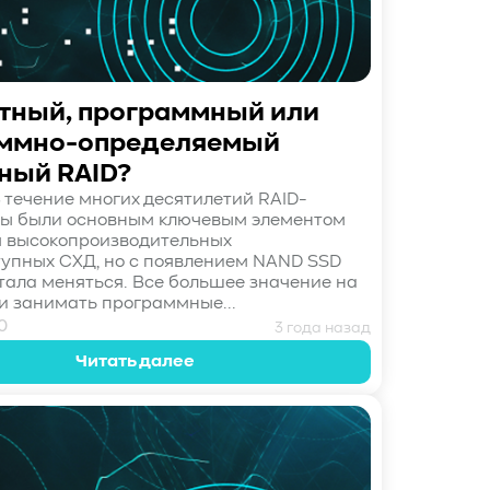
тный, программный или
ммно-определяемый
ный RAID?
 течение многих десятилетий RAID-
ры были основным ключевым элементом
я высокопроизводительных
упных СХД, но с появлением NAND SSD
тала меняться. Все большее значение на
и занимать программные...
0
3 года назад
Читать далее