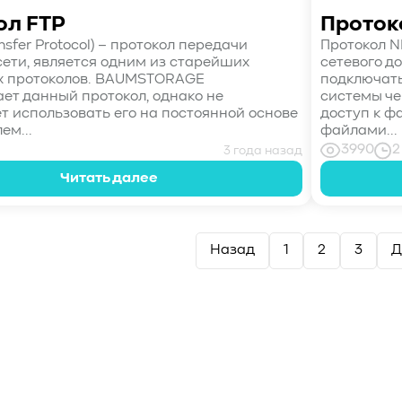
ол FTP
Проток
ansfer Protocol) – протокол передачи
Протокол NF
сети, является одним из старейших
сетевого д
х протоколов. BAUMSTORAGE
подключать
ет данный протокол, однако не
системы че
т использовать его на постоянной основе
доступ к ф
ем...
файлами...
3990
2
3 года назад
Читать далее
Назад
1
2
3
Д