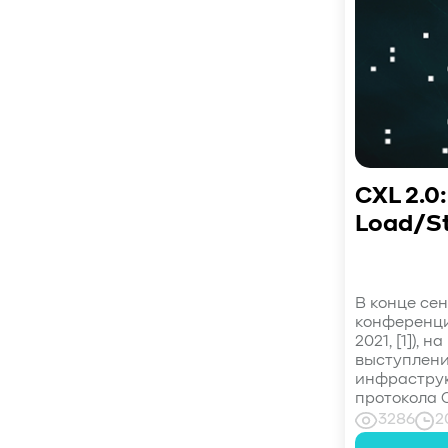
#СистемноеАдминистрирование
#ЛокальноеХранилище
#Наука
#AgenticAI
#ИскусственныйИнтеллект
#AI
#LLM
#Инновации
#Будущее
#СХД
#AllFlash
#BAUM
#MDS
#Data
#SSD
#nvme
#enterprise
CXL 2.0
#tlc
#qlc
#plc
#zns
#dwpd
#3dxpoint
#optane
#cxl
Load/S
#3d-nand
#BaumTechPulse
#Baum MDS
#Baum MDS Security
#BaumMDS
#BaumUDS
В конце сен
конференция
#BaumSWARM
#OFP
#pNFS
#S3
2021, [1]),
#RAG
#VectorBucket
#АгентныйИИ
выступлени
#ЭкосистемаBaum
инфраструк
протокола C
#ПирамидаBaum
#WALSH
#GPU
3286
2
#Medical
#Здравоохранение