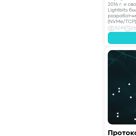
#Кибератака
#Риски
#Продукт
2016 г. и с
#система_мониторинга
#ПО
Lightbits 
#data fabric
#architecture
разработчи
(NVMe/TCP),.
#Tech Pulse
3241
2
#Векторные базы данных
#AI-инфраструктура
#Enterprise AI
#VAST Data
#WEKA
#Hitachi Vantara
#SES
#индустрия
#Вычислительные накопители
#Computational Storage
#ML
#VDURA
#all-flash
#распределенные файловые системы
#NetApp
#DASE архитектура
#HPC
#система_виртуализации
#Qdrant
#Hammerspace
#Pure Storage
#кэширование
#SRAM
#DRAM Cache
#SLC Cache
#PLP
Проток
#Объектное хранилище
#HTTP/TCP