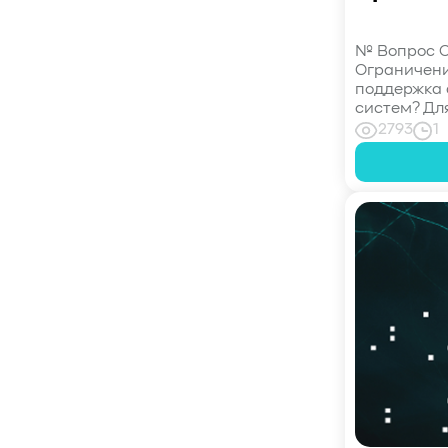
#CPU
#Flash
#Baum UDS
#оверпровижининг
#SCSI/SAS
№ Вопрос О
Ограничение
#enterprise SSD
#сonsumer SSD
поддержка a
#подбор СХД
#storage management
систем? Дл
#Redfish
#Swordfish
#Sunfish
2793
1
#SODA Foundation
#disaggregated storage
#NVMe-oF
#производительность
#I/O
#bandwidth
#throughput
#block size
#I/O size
#IOPs
#latency
#queue depth
#percentile
#workload
#Sprandom
#preconditioning
#Scality ADI
#S3 over RDMA
#GPU-Direct
#Guardian
#MCP-интеграция
#Киберустойчивость
#Резервное копирование