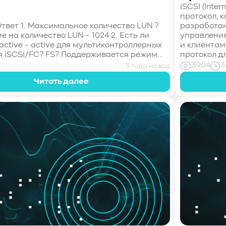
iSCSI (Inte
протокол, 
твет 1. Максимальное количество LUN ?
разработан
 на количество LUN - 1024 2. Есть ли
управления
ctive - active для мультиконтроллерных
и клиентам
я iSCSI/FC? FS? Поддерживается режим...
протокол дл
3904
3
3 года назад
Читать далее