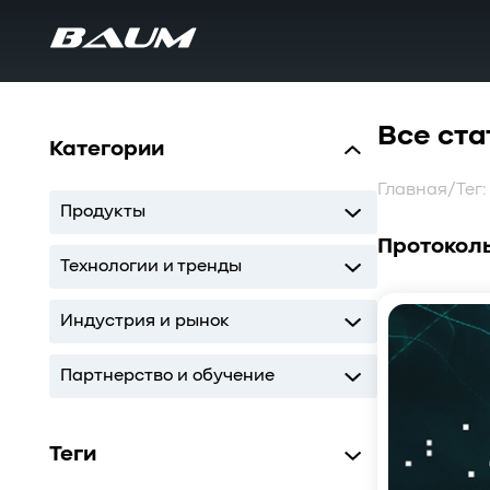
Все ста
Категории
Главная
/
Тег
Продукты
Протокол
UDS
MDS
SWARM
BaS
Технологии и тренды
Storage
AI
ИТ-инфраструктура
Индустрия и рынок
Storage
AI
ИТ-инфраструктура
Партнерство и обучение
Кодиум
Глоссарий
Теги