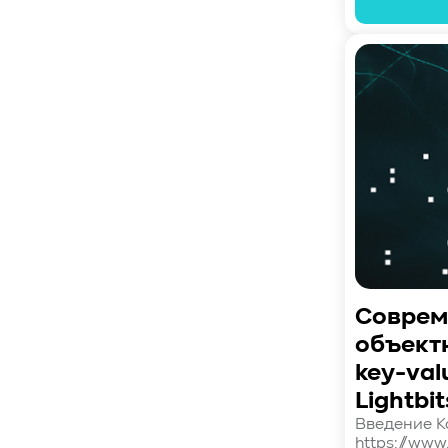
#SWARM
#RDMA
#Gartner
#Storage
#NAND
#SCM
#HDD
#SATA
#SAS
#NFS
#SNIA
#scsi
#protocols
#t10
#reservations
#СРК
#BaS
#РезервноеКопирование
#HAMR
#PMR
#MAMR
#TCP
#GDS
#DIF/DIX
#ZeroTrust
#AmongUs
#SensorLM
#ЗащитаДанных
#Product
#it-инфраструктура
#коммутаторы
#Codium
#ComputationalStorage
Соврем
#StorageArchitecture
объект
#DataProcessing
#StorageOffload
key-val
#серверы
#DRAM
#HBM
#рынок
#NVIDIA
#Inference
#KV_cache
Lightbit
#Long-context_LLM
#AI_datacenter
Введение Ко
https://www